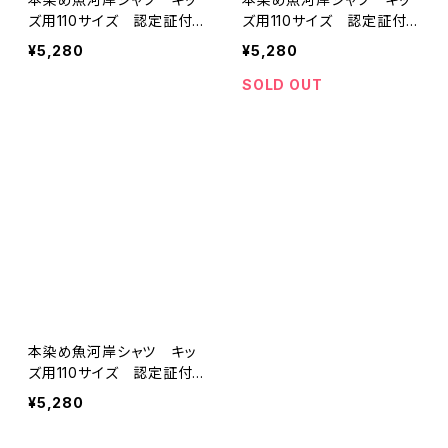
ズ用110サイズ 認定証付
ズ用110サイズ 認定証付
き 木綿晒 伝統豆絞り
き 木綿晒 伝統豆絞り
¥5,280
¥5,280
柄 白×えんじ 巴紋 子
柄 白×紺＆水色 巴紋
供用 日本製 注染そめ
子供用 日本製 注染そ
SOLD OUT
浴衣生地 職人の仕立てシ
め 浴衣生地 職人の仕立
ャツ てぬぐいシャツ 濱い
てシャツ てぬぐいシャツ
ちシャツ 焼津 浜通り
濱いちシャツ 焼津 浜通
港町
り 港町
本染め魚河岸シャツ キッ
ズ用110サイズ 認定証付
き 木綿晒 伝統豆絞り
¥5,280
柄 白×紺＆ピンク 巴
紋 子供用 日本製 注染