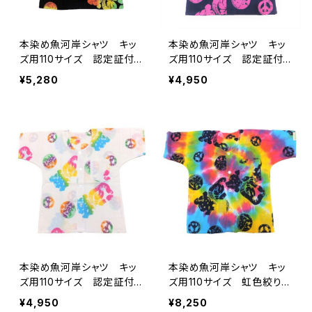
本染め魚河岸シャツ キッ
本染め魚河岸シャツ キッ
ズ用110サイズ 認定証付
ズ用110サイズ 認定証付
き 木綿晒 平和柄 黒×
き 木綿晒 平和柄 紺×
¥5,280
¥4,950
ラスタグラデーション 子供
ピンク 子供用 日本製
用 日本製 注染そめ 浴
注染そめ 浴衣生地 ピー
衣生地 ピースマーク 職
スマーク 職人の仕立てシ
人の仕立てシャツ てぬぐ
ャツ てぬぐいシャツ 濱い
いシャツ 濱いちシャツ
ちシャツ 焼津 浜通り
焼津 浜通り 港町
港町
本染め魚河岸シャツ キッ
本染め魚河岸シャツ キッ
ズ用110サイズ 認定証付
ズ用110サイズ 虹色絞り染
き 木綿晒 平和柄 白×
め レインボータイダイ
¥4,950
¥8,250
虹色グラデーション レイン
認定証付き 木綿晒 平和