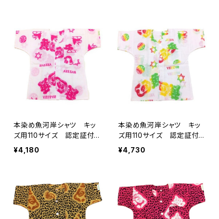
日本製 注染そめ 六芒
ン 子供用 日本製 注染
星 浴衣生地 職人の仕立
そめ 六芒星 浴衣生地
てシャツ てぬぐいシャツ
職人の仕立てシャツ てぬ
濱いちシャツ 焼津 浜通
ぐいシャツ 濱いちシャツ
り 港町
焼津 浜通り 港町
本染め魚河岸シャツ キッ
本染め魚河岸シャツ キッ
ズ用110サイズ 認定証付
ズ用110サイズ 認定証付
き 木綿晒 籠目紋＆獅子
き 木綿晒 籠目紋＆獅子
¥4,180
¥4,730
柄 白×ピンク 子供用
柄 白×ラスタグラデーショ
日本製 注染そめ 六芒
ン 子供用 日本製 注染
星 浴衣生地 職人の仕立
そめ 六芒星 浴衣生地
てシャツ てぬぐいシャツ
職人の仕立てシャツ てぬ
濱いちシャツ 焼津 浜通
ぐいシャツ 濱いちシャツ
り 港町
焼津 浜通り 港町