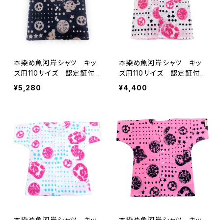
本染め魚河岸シャツ キッ
本染め魚河岸シャツ キッ
ズ用110サイズ 認定証付
ズ用110サイズ 認定証付
き 木綿晒 星柄入り豆絞
き 木綿晒 星柄入り豆絞
¥5,280
¥4,400
り 紺×白 子供用 日本
り 白×紺＆ピンク 子供
製 注染そめ 浴衣生地
用 日本製 注染そめ 浴
ピースマーク 職人の仕立
衣生地 ピースマーク 職
てシャツ てぬぐいシャツ
人の仕立てシャツ てぬぐ
濱いちシャツ 焼津 浜通
いシャツ 濱いちシャツ
り 港町
焼津 浜通り 港町
本染め魚河岸シャツ キッ
本染め魚河岸シャツ キッ