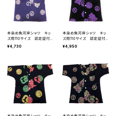
本染め魚河岸シャツ キッ
本染め魚河岸シャツ キッ
ズ用110サイズ 認定証付
ズ用110サイズ 認定証付
き 木綿晒 平和柄 紫×
き 木綿晒 平和柄 黒×
¥4,730
¥4,950
白 子供用 日本製 注染
紫 子供用 日本製 注染
そめ 浴衣生地 ピースマ
そめ 浴衣生地 ピースマ
ーク 職人の仕立てシャ
ーク 職人の仕立てシャ
ツ てぬぐいシャツ 濱い
ツ てぬぐいシャツ 濱い
ちシャツ 焼津 浜通り
ちシャツ 焼津 浜通り
港町
港町
本染め魚河岸シャツ キッ
本染め魚河岸シャツ キッ