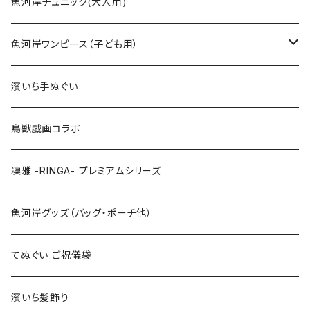
Sサイズ
90cm
魚河岸チュニック(大人用)
Mサイズ
100cm
魚河岸ワンピース（子ども用）
Lサイズ
110cm
100cm
濱いち手ぬぐい
LLサイズ
120cm
120cm
鳥獣戯画コラボ
特大3Lサイズ
130cm
凜雅 -RINGA- プレミアムシリーズ
上下セット
魚河岸グッズ（バッグ・ポーチ他）
てぬぐい ご祝儀袋
濱いち髪飾り