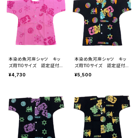
り 港町
本染め魚河岸シャツ キッ
本染め魚河岸シャツ キッ
ズ用110サイズ 認定証付
ズ用110サイズ 認定証付
き 木綿晒 涼麻柄 ピン
き 木綿晒 籠目紋＆獅子
¥4,730
¥5,500
ク×チェリーピンク 子供
柄 黒×虹色グラデーショ
用 日本製 注染そめ 麻
ン レインボー 子供用
の葉文様 浴衣生地 職人
日本製 注染そめ 六芒
の仕立てシャツ てぬぐい
星 浴衣生地 職人の仕立
シャツ 濱いちシャツ 焼
てシャツ てぬぐいシャツ
津 浜通り 港町
濱いちシャツ 焼津 浜通
り 港町