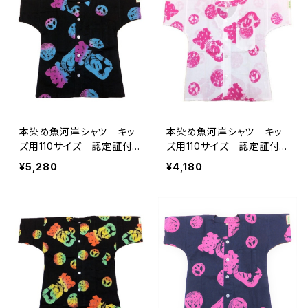
てぬぐいシャツ 濱いちシャ
ちシャツ 焼津 浜通り
ツ 焼津 浜通り 港町
港町
本染め魚河岸シャツ キッ
本染め魚河岸シャツ キッ
ズ用110サイズ 認定証付
ズ用110サイズ 認定証付
き 木綿晒 平和柄 黒×
き 木綿晒 平和柄 白×
¥5,280
¥4,180
ピンク水色グラデーション
ピンク 子供用 日本製
子供用 日本製 注染そ
注染そめ 浴衣生地 ピー
め 浴衣生地 ピースマー
スマーク 職人の仕立てシ
ク 職人の仕立てシャツ
ャツ てぬぐいシャツ 濱い
てぬぐいシャツ 濱いちシャ
ちシャツ 焼津 浜通り
ツ 焼津 浜通り 港町
港町