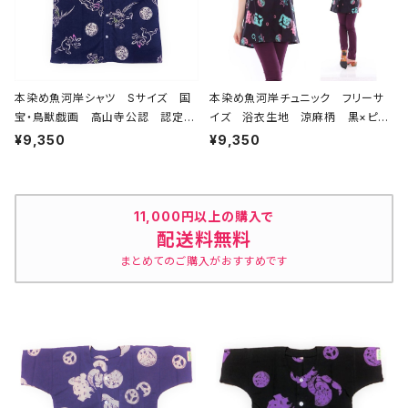
本染め魚河岸シャツ Sサイズ 国
本染め魚河岸チュニック フリーサ
宝・鳥獣戯画 高山寺公認 認定証
イズ 浴衣生地 涼麻柄 黒×ピン
付き 木綿晒 紺×白（桜色＆若草
ク・水色グラデーション 日本製 注
¥9,350
¥9,350
色ぼかし入り） 日本製 注染そ
染そめ 木綿 職人の仕立てチュニ
め 兎 蛙 浴衣生地 職人の仕
ック 焼津 浜通り 港町
立てシャツ てぬぐいシャツ 濱いち
シャツ 焼津 浜通り 港町
11,000円以上の購入で
配送料無料
まとめてのご購入がおすすめです