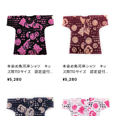
ボー 子供用 日本製 注
柄 子供用 日本製 注染
染そめ 浴衣生地 ピース
そめ 浴衣生地 ピースマ
マーク 職人の仕立てシャ
ーク 職人の仕立てシャ
ツ てぬぐいシャツ 濱い
ツ てぬぐいシャツ 濱い
ちシャツ 焼津 浜通り
ちシャツ 焼津 浜通り
港町
港町
本染め魚河岸シャツ キッ
本染め魚河岸シャツ キッ
ズ用110サイズ 認定証付
ズ用110サイズ 認定証付
き 木綿晒 星柄入り豆絞
き 木綿晒 星柄入り豆絞
¥5,280
¥5,280
り 黒×ピンク 子供用
り えんじ×オフホワイト
日本製 注染そめ 浴衣生
子供用 日本製 注染そ
地 ピースマーク 職人の
め 浴衣生地 ピースマー
仕立てシャツ てぬぐいシャ
ク 職人の仕立てシャツ
ツ 濱いちシャツ 焼津
てぬぐいシャツ 濱いちシャ
浜通り 港町
ツ 焼津 浜通り 港町