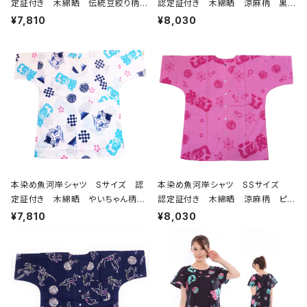
定証付き 木綿晒 伝統豆絞り柄
認定証付き 木綿晒 涼麻柄 黒×
巴紋 白×紺 日本製 注染そめ
グレー 日本製 注染そめ 浴衣生
¥7,810
¥8,030
浴衣生地 職人の仕立てシャツ て
地 職人の仕立てシャツ てぬぐい
ぬぐいシャツ 濱いちシャツ 焼
シャツ 濱いちシャツ 焼津 浜通
津 浜通り 港町 祭り
り 港町
本染め魚河岸シャツ Sサイズ 認
本染め魚河岸シャツ SSサイズ
定証付き 木綿晒 やいちゃん柄
認定証付き 木綿晒 涼麻柄 ピン
白 桜 富士山 市松模様 日本
ク×チェリーピンク 日本製 注染
¥7,810
¥8,030
製 注染そめ 浴衣生地 職人の
そめ 浴衣生地 職人の仕立てシャ
仕立てシャツ てぬぐいシャツ 濱
ツ てぬぐいシャツ 濱いちシャツ
いちシャツ 焼津 浜通り 港町
焼津 浜通り 港町