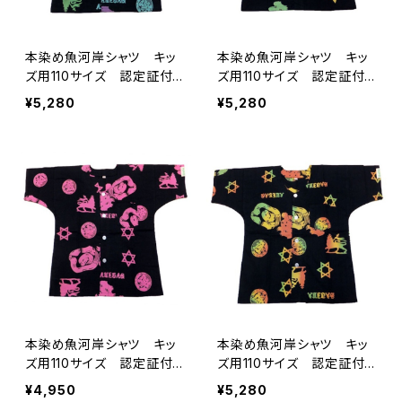
本染め魚河岸シャツ キッ
本染め魚河岸シャツ キッ
ズ用110サイズ 認定証付
ズ用110サイズ 認定証付
き 木綿晒 籠目紋＆獅子
き 木綿晒 籠目紋＆獅子
¥5,280
¥5,280
柄 黒×水色・紫・黄緑 子
柄 黒×ジャマイカグラデー
供用 日本製 注染そめ
ション 子供用 日本製
六芒星 浴衣生地 職人の
注染そめ 六芒星 浴衣生
仕立てシャツ てぬぐいシャ
地 職人の仕立てシャツ
ツ 濱いちシャツ 焼津
てぬぐいシャツ 濱いちシャ
浜通り 港町
ツ 焼津 浜通り 港町
本染め魚河岸シャツ キッ
本染め魚河岸シャツ キッ
ズ用110サイズ 認定証付
ズ用110サイズ 認定証付
き 木綿晒 籠目紋＆獅子
き 木綿晒 籠目紋＆獅子
¥4,950
¥5,280
柄 黒×ピンク 子供用
柄 黒×ラスタグラデーショ