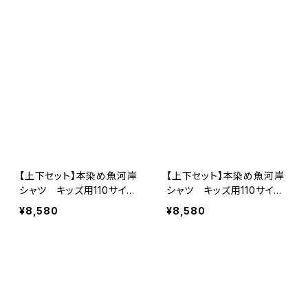
ンク 巴紋 子供用 日本
紺 巴紋 子供用 日本
製 注染そめ 浴衣生地
製 注染そめ 浴衣生地
職人の仕立てシャツ てぬ
職人の仕立てシャツ てぬ
ぐいシャツ 濱いちシャツ
ぐいシャツ 濱いちシャツ
焼津 浜通り 港町
焼津 浜通り 港町
【上下セット】本染め魚河岸
【上下セット】本染め魚河岸
シャツ キッズ用110サイ
シャツ キッズ用110サイ
ズ 認定証付き 木綿晒
ズ 認定証付き 木綿晒
¥8,580
¥8,580
伝統豆絞り柄 黄色×茜
菱青海波×伝統魚河岸柄
色 巴紋 子供用 日本
白×紺 子供用 日本製
製 注染そめ 浴衣生地
注染そめ 浴衣生地 職人
職人の仕立てシャツ てぬ
の仕立てシャツ てぬぐい
ぐいシャツ 濱いちシャツ
シャツ 濱いちシャツ 焼
焼津 浜通り 港町
津 浜通り 港町