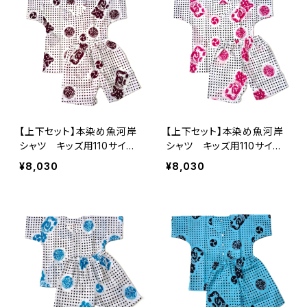
てぬぐいシャツ 濱いちシャ
ツ 濱いちシャツ 焼津
ツ 焼津 浜通り 港町
浜通り 港町
【上下セット】本染め魚河岸
【上下セット】本染め魚河岸
シャツ キッズ用110サイ
シャツ キッズ用110サイ
ズ 認定証付き 木綿晒
ズ 認定証付き 木綿晒
¥8,030
¥8,030
伝統豆絞り柄 白×えん
伝統豆絞り柄 白×紺＆ピ
じ 巴紋 子供用 日本
ンク 巴紋 子供用 日本
製 注染そめ 浴衣生地
製 注染そめ 浴衣生地
職人の仕立てシャツ てぬ
職人の仕立てシャツ てぬ
ぐいシャツ 濱いちシャツ
ぐいシャツ 濱いちシャツ
焼津 浜通り 港町
焼津 浜通り 港町