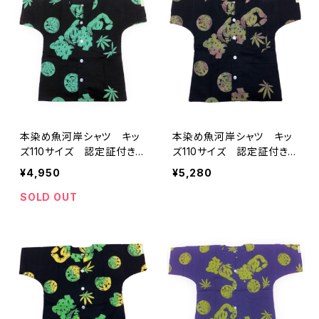
ツ 濱いちシャツ 焼津
ツ 濱いちシャツ 焼津
浜通り 港町
浜通り 港町
本染め魚河岸シャツ キッ
本染め魚河岸シャツ キッ
ズ110サイズ 認定証付き
ズ110サイズ 認定証付き
木綿晒 麻の葉柄 黒×ミ
木綿晒 麻の葉柄 黒×迷
¥4,950
¥5,280
ント 子供用 日本製 注
彩カモ 子供用 日本製
染そめ リーフマーク 浴
注染そめ リーフマーク
SOLD OUT
衣生地 職人の仕立てシャ
浴衣生地 職人の仕立てシ
ツ てぬぐいシャツ 濱い
ャツ てぬぐいシャツ 濱い
ちシャツ 焼津 浜通り
ちシャツ 焼津 浜通り
港町
港町