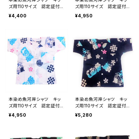
ズ用110サイズ 認定証付
ズ用110サイズ 認定証付
き 木綿晒 星柄入り豆絞
き 木綿晒 星柄入り豆絞
¥4,400
¥4,950
り 白×水色＆ピンク 子
り ピンク×紺 子供用
供用 日本製 注染そめ
日本製 注染そめ 浴衣生
浴衣生地 ピースマーク
地 ピースマーク 職人の
職人の仕立てシャツ てぬ
仕立てシャツ てぬぐいシャ
ぐいシャツ 濱いちシャツ
ツ 濱いちシャツ 焼津
焼津 浜通り 港町
浜通り 港町
本染め魚河岸シャツ キッ
本染め魚河岸シャツ キッ
ズ用110サイズ 認定証付
ズ用110サイズ 認定証付
き 木綿晒 やいちゃん
き 木綿晒 やいちゃん
¥4,950
¥5,280
柄 白 桜 富士山 市松
柄 紺 桜 富士山 市松
模様 子供用 日本製 注
模様 子供用 日本製 注
染そめ 浴衣生地 職人の
染そめ 浴衣生地 職人の
仕立てシャツ てぬぐいシャ
仕立てシャツ てぬぐいシャ