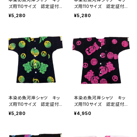
ズ用110サイズ 認定証付
ズ用110サイズ 認定証付
き 木綿晒 平和柄 黒×
き 木綿晒 平和柄 黒×
¥5,280
¥5,280
ラスタ 子供用 日本製
迷彩カモ 子供用 日本
注染そめ 浴衣生地 ピー
製 注染そめ 浴衣生地
スマーク 職人の仕立てシ
ピースマーク 職人の仕立
ャツ てぬぐいシャツ 濱い
てシャツ てぬぐいシャツ
ちシャツ 焼津 浜通り
濱いちシャツ 焼津 浜通
港町
り 港町
本染め魚河岸シャツ キッ
本染め魚河岸シャツ キッ
ズ用110サイズ 認定証付
ズ用110サイズ 認定証付
き 木綿晒 平和柄 黒×
き 木綿晒 平和柄 黒×
¥5,280
¥4,950
ジャマイカグラデーション
ピンク 子供用 日本製
子供用 日本製 注染そ
注染そめ 浴衣生地 ピー
め 浴衣生地 ピースマー
スマーク 職人の仕立てシ
ク 職人の仕立てシャツ
ャツ てぬぐいシャツ 濱い