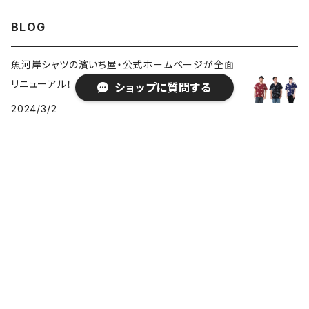
そめ 浴衣生地 職人の仕
立てシャツ てぬぐいシャ
BLOG
ツ 濱いちシャツ 焼津
浜通り 港町
魚河岸シャツの濱いち屋・公式ホームページが全面
リニューアル！
ショップに質問する
2024/3/2
SHIDAマルシェと同時開催のイベントに出店！
2023/7/31
キーワードから探す
魚河岸シャツの歴史を感じる1枚の『魚河岸ヴィンテ
ージ』復刻！
2023/7/22
カテゴリから探す
記事一覧を見る