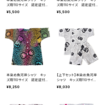
ズ用110サイズ 認定証付
ズ用110サイズ 認定証付
き 木綿晒 ヒョウ柄 子
き 木綿晒 ヒョウ柄 子
¥5,500
¥5,500
供用 チェリーピンク 日
供用 グレー 日本製 注
本製 注染そめ アニマル
染そめ アニマル柄 浴衣
柄 浴衣生地 職人の仕立
生地 職人の仕立てシャ
てシャツ てぬぐいシャツ
ツ てぬぐいシャツ 濱い
濱いちシャツ 焼津 浜通
ちシャツ 焼津 浜通り
り 港町
港町
本染め魚河岸シャツ キッ
【上下セット】本染め魚河岸
ズ用110サイズ 認定証付
シャツ キッズ用110サイ
き 木綿晒 ヒョウ柄 子
ズ 認定証付き 木綿晒
¥8,250
¥8,030
供用 黒×虹色 レインボ
伝統豆絞り柄 白×紺 巴
ー染め 日本製 注染そ
紋 子供用 日本製 注染
め アニマル柄 浴衣生
そめ 浴衣生地 職人の仕
地 職人の仕立てシャツ
立てシャツ てぬぐいシャ