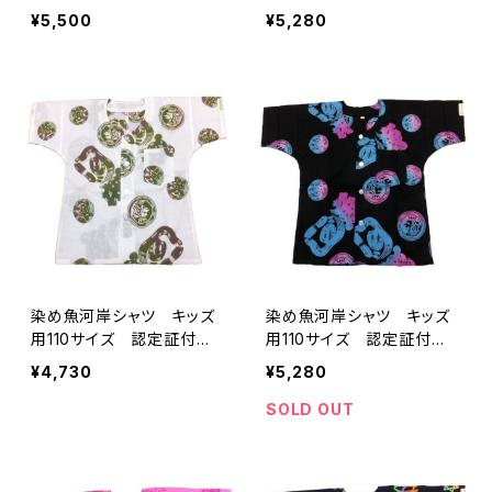
木綿晒 麻の葉柄 黒×虹
き 木綿晒 獅子柄 黒×
¥5,500
¥5,280
色グラデーション レインボ
ラスタ 子供用 日本製
ー 子供用 日本製 注染
注染そめ 浴衣生地 職人
そめ リーフマーク 浴衣
の仕立てシャツ てぬぐい
生地 職人の仕立てシャ
シャツ 濱いちシャツ 焼
ツ てぬぐいシャツ 濱い
津 浜通り 港町
ちシャツ 焼津 浜通り
港町
染め魚河岸シャツ キッズ
染め魚河岸シャツ キッズ
用110サイズ 認定証付
用110サイズ 認定証付
き 木綿晒 獅子柄 白×
き 木綿晒 獅子柄 黒×
¥4,730
¥5,280
迷彩カモ 子供用 日本
ピンク水色グラデーション
製 注染そめ 浴衣生地
子供用 日本製 注染そ
SOLD OUT
職人の仕立てシャツ てぬ
め 浴衣生地 職人の仕立
ぐいシャツ 濱いちシャツ
てシャツ てぬぐいシャツ
焼津 浜通り 港町
濱いちシャツ 焼津 浜通