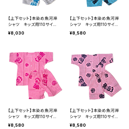
【上下セット】本染め魚河岸
【上下セット】本染め魚河岸
シャツ キッズ用110サイ
シャツ キッズ用110サイ
ズ 認定証付き 木綿晒
ズ 認定証付き 木綿晒
¥8,030
¥8,580
伝統豆絞り柄 白×紺＆水
伝統豆絞り柄 水色×紺
色 巴紋 子供用 日本
巴紋 子供用 日本製 注
製 注染そめ 浴衣生地
染そめ 浴衣生地 職人の
職人の仕立てシャツ てぬ
仕立てシャツ てぬぐいシャ
ぐいシャツ 濱いちシャツ
ツ 濱いちシャツ 焼津
焼津 浜通り 港町
浜通り 港町
【上下セット】本染め魚河岸
【上下セット】本染め魚河岸
シャツ キッズ用110サイ
シャツ キッズ用110サイ
ズ 認定証付き 木綿晒
ズ 認定証付き 木綿晒
¥8,580
¥8,580
伝統豆絞り柄 ピンク×ピ
伝統豆絞り柄 ピンク×