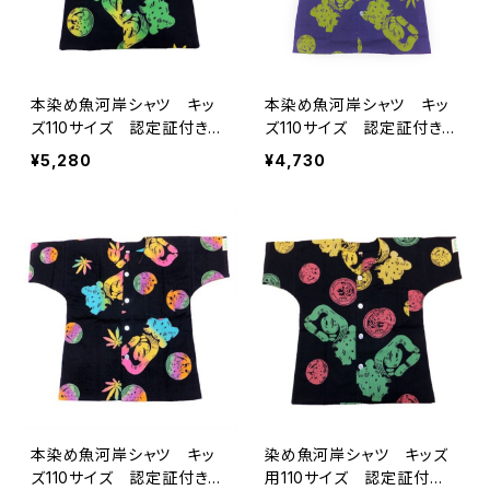
本染め魚河岸シャツ キッ
本染め魚河岸シャツ キッ
ズ110サイズ 認定証付き
ズ110サイズ 認定証付き
木綿晒 麻の葉柄 黒×ジ
木綿晒 麻の葉柄 藤色×
¥5,280
¥4,730
ャマイカグラデーション 子
若草色 子供用 日本製
供用 日本製 注染そめ
注染そめ リーフマーク
リーフマーク 浴衣生地
浴衣生地 職人の仕立てシ
職人の仕立てシャツ てぬ
ャツ てぬぐいシャツ 濱い
ぐいシャツ 濱いちシャツ
ちシャツ 焼津 浜通り
焼津 浜通り 港町
港町
本染め魚河岸シャツ キッ
染め魚河岸シャツ キッズ
ズ110サイズ 認定証付き
用110サイズ 認定証付