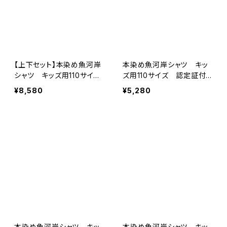
【上下セット】本染め魚河岸
本染め魚河岸シャツ キッ
シャツ キッズ用110サイ
ズ用110サイズ 認定証付
ズ 認定証付き 木綿晒
き 木綿晒 伝統豆絞り
¥8,580
¥5,280
立涌カツヲ×伝統魚河岸
柄 白×紺 巴紋 子供
柄 白×紺 子供用 日本
用 日本製 注染そめ 浴
製 注染そめ 浴衣生地
衣生地 職人の仕立てシャ
職人の仕立てシャツ てぬ
ツ てぬぐいシャツ 濱い
ぐいシャツ 濱いちシャツ
ちシャツ 焼津 浜通り
焼津 浜通り 港町
港町
本染め魚河岸シャツ キッ
本染め魚河岸シャツ キッ