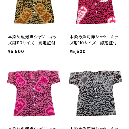
本染め魚河岸シャツ キッ
本染め魚河岸シャツ キッ
ズ用110サイズ 認定証付
ズ用110サイズ 認定証付
き 木綿晒 ヒョウ柄 子
き 木綿晒 ヒョウ柄 子
¥5,500
¥5,500
供用 日本製 注染そめ
供用 ネオンピンク 日本
アニマル柄 浴衣生地 職
製 注染そめ アニマル
人の仕立てシャツ てぬぐ
柄 浴衣生地 職人の仕立
いシャツ 濱いちシャツ
てシャツ てぬぐいシャツ
焼津 浜通り 港町
濱いちシャツ 焼津 浜通
り 港町
本染め魚河岸シャツ キッ
本染め魚河岸シャツ キッ