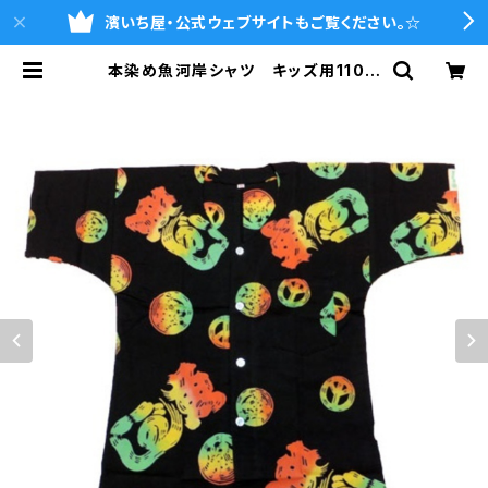
濱いち屋・公式ウェブサイトもご覧ください。☆
本染め魚河岸シャツ キッズ用110サ
イズ 認定証付き 木綿晒 平和
柄 黒×ラスタグラデーション 子供
用 日本製 注染そめ 浴衣生地
ピースマーク 職人の仕立てシャツ
てぬぐいシャツ 濱いちシャツ 焼
津 浜通り 港町 | 魚河岸シャツの
濱いち屋・通販サイト