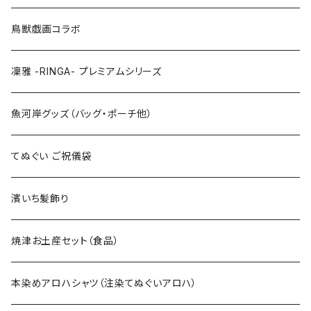
LLサイズ
120cm
120cm
鳥獣戯画コラボ
特大3Lサイズ
130cm
凜雅 -RINGA- プレミアムシリーズ
上下セット
魚河岸グッズ（バッグ・ポーチ他）
てぬぐい ご祝儀袋
濱いち髪飾り
焼津お土産セット（食品）
本染めアロハシャツ（注染てぬぐいアロハ）