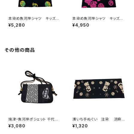
本染め魚河岸シャツ キッズ用1
本染め魚河岸シャツ キッズ用1
10サイズ 認定証付き 木綿
10サイズ 認定証付き 木綿
¥5,280
¥4,950
晒 平和柄 黒×ジャマイカグ
晒 平和柄 黒×ピンク 子供
ラデーション 子供用 日本
用 日本製 注染そめ 浴衣
製 注染そめ 浴衣生地 ピー
生地 ピースマーク 職人の仕
スマーク 職人の仕立てシャ
立てシャツ てぬぐいシャツ 濱
ツ てぬぐいシャツ 濱いちシャ
いちシャツ 焼津 浜通り 港
その他の商品
ツ 焼津 浜通り 港町
町
焼津・魚河岸ポシェット 千代掛
濱いち手ぬぐい 注染 涼麻
けポーチ 【千社札紗綾形 魚河
柄 黒×オフホワイト 伝統染
¥3,080
¥1,320
岸】チャック付き デニム素材 日
色技法 麻模様 特岡 綿10
本製
0％ 浴衣生地 本染め 日本