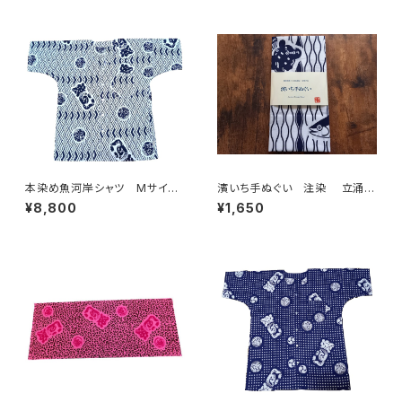
てぬぐい 魚河岸 和柄
本染め魚河岸シャツ Mサイ
濱いち手ぬぐい 注染 立涌カ
ズ 認定証付き 木綿晒 菱青
ツヲ 鰹 特岡 綿100％ 浴
¥8,800
¥1,650
海波×伝統魚河岸柄 白×紺
衣生地 本染め 日本てぬぐ
日本製 注染そめ 浴衣生
い 魚河岸 和柄
地 職人の仕立てシャツ てぬ
ぐいシャツ 濱いちシャツ 焼
津 浜通り 港町 祭り