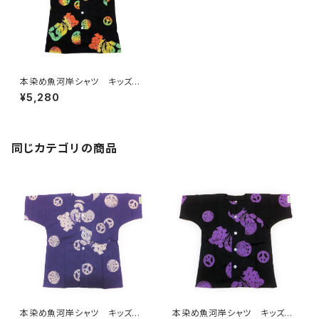
本染め魚河岸シャツ キッズ用1
10サイズ 認定証付き 木綿
¥5,280
晒 平和柄 黒×ラスタグラデ
ーション 子供用 日本製 注
染そめ 浴衣生地 ピースマー
ク 職人の仕立てシャツ てぬ
ぐいシャツ 濱いちシャツ 焼
同じカテゴリの商品
津 浜通り 港町
本染め魚河岸シャツ キッズ用1
本染め魚河岸シャツ キッズ用1