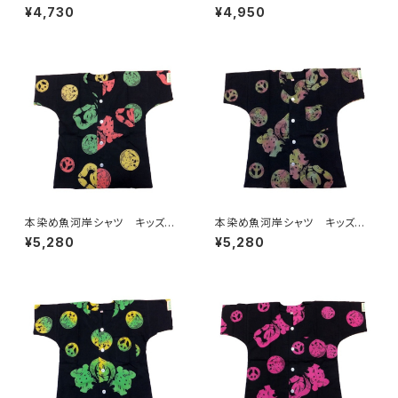
10サイズ 認定証付き 木綿
10サイズ 認定証付き 木綿
¥4,730
¥4,950
晒 平和柄 紫×白 子供用
晒 平和柄 黒×紫 子供用
日本製 注染そめ 浴衣生
日本製 注染そめ 浴衣生
地 ピースマーク 職人の仕立
地 ピースマーク 職人の仕立
てシャツ てぬぐいシャツ 濱い
てシャツ てぬぐいシャツ 濱い
ちシャツ 焼津 浜通り 港町
ちシャツ 焼津 浜通り 港町
本染め魚河岸シャツ キッズ用1
本染め魚河岸シャツ キッズ用1
10サイズ 認定証付き 木綿
10サイズ 認定証付き 木綿
¥5,280
¥5,280
晒 平和柄 黒×ラスタ 子供
晒 平和柄 黒×迷彩カモ 子
用 日本製 注染そめ 浴衣
供用 日本製 注染そめ 浴
生地 ピースマーク 職人の仕
衣生地 ピースマーク 職人の
立てシャツ てぬぐいシャツ 濱
仕立てシャツ てぬぐいシャツ
いちシャツ 焼津 浜通り 港
濱いちシャツ 焼津 浜通り
町
港町