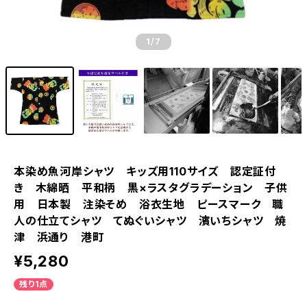
1
/7
本染め魚河岸シャツ キッズ用110サイズ 認定証付
き 木綿晒 平和柄 黒×ラスタグラデーション 子供
用 日本製 注染そめ 浴衣生地 ピースマーク 職
人の仕立てシャツ てぬぐいシャツ 濱いちシャツ 焼
津 浜通り 港町
¥5,280
残り1点