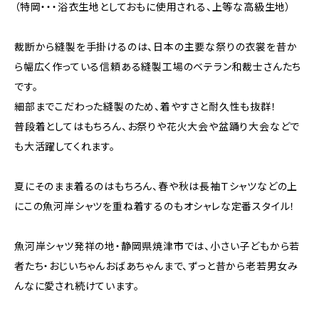
（特岡・・・浴衣生地としておもに使用される、上等な高級生地）
裁断から縫製を手掛けるのは、日本の主要な祭りの衣裳を昔か
ら幅広く作っている信頼ある縫製工場のベテラン和裁士さんたち
です。
細部までこだわった縫製のため、着やすさと耐久性も抜群！
普段着としてはもちろん、お祭りや花火大会や盆踊り大会などで
も大活躍してくれます。
夏にそのまま着るのはもちろん、春や秋は長袖Ｔシャツなどの上
にこの魚河岸シャツを重ね着するのもオシャレな定番スタイル！
魚河岸シャツ発祥の地・静岡県焼津市では、小さい子どもから若
者たち・おじいちゃんおばあちゃんまで、ずっと昔から老若男女み
んなに愛され続けています。