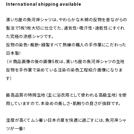
International shipping available
濱いち屋の魚河岸シャツは、やわらかな木綿の反物を昔ながらの
製法で1枚1枚大切に仕立てた、通気性・吸汗性・速乾性にすぐれ
た究極の涼感シャツです。
反物の染色・裁断・縫製すべて熟練の職人の手作業にこだわった
日本製！
（※商品画像の後の画像5枚は、濱いち屋の魚河岸シャツの生地
反物を手作業で染めている注染の染色工程紹介画像になりま
す）
最高品質の特岡生地（主に浴衣用として使われる高級生地）を使
用していますので、本染めの美しさ・肌触りの良さが抜群です。
湿度が高くてムシ暑い日本の夏を快適に過ごすには、魚河岸シャ
ツが一番！