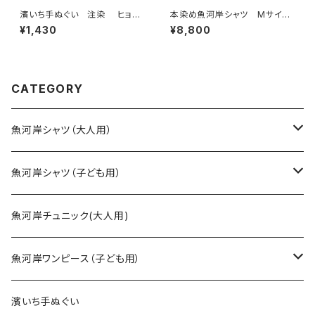
濱いち手ぬぐい 注染 ヒョウ
本染め魚河岸シャツ Mサイ
柄 ライトピンク×チェリーピン
ズ 認定証付き 木綿晒 伝統
¥1,430
¥8,800
ク 伝統染色技法 レオパード
豆絞り柄 巴紋 紺×白 日本
柄 特岡 綿100％ 浴衣生
製 注染そめ 浴衣生地 職
地 本染め 日本てぬぐい 魚
人の仕立てシャツ てぬぐいシ
河岸 和柄 アニマル柄
ャツ 濱いちシャツ 焼津 浜
通り 港町 祭り
CATEGORY
魚河岸シャツ（大人用）
SSサイズ
魚河岸シャツ（子ども用）
Sサイズ
90cm
魚河岸チュニック(大人用)
Mサイズ
100cm
魚河岸ワンピース（子ども用）
Lサイズ
110cm
100cm
濱いち手ぬぐい