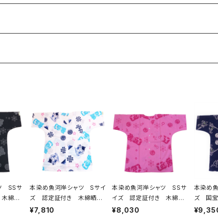
 SSサ
本染め魚河岸シャツ Sサイ
本染め魚河岸シャツ SSサ
本染め魚
 木綿
ズ 認定証付き 木綿晒
イズ 認定証付き 木綿
ズ 国宝
グレー
やいちゃん柄 白 桜 富
晒 涼麻柄 ピンク×チェリ
寺公認
¥7,810
¥8,030
¥9,35