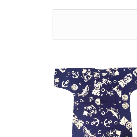
紺 日本製 注染そめ 浴
日本製 注染そめ
衣生地 職人の仕立てシャ
地 職人の仕立
ツ てぬぐいシャツ 濱いち
てぬぐいシャツ 濱
シャツ 焼津 浜通り 港
ツ 焼津 浜通り
町 祭り