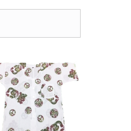
白（桜色＆若草色ぼ
デーション 日本製 注染
） 日本製 注染そ
そめ 木綿 職人の仕立て
 蛙 浴衣生地 職
チュニック 焼津 浜通り
てシャツ てぬぐい
港町
濱いちシャツ 焼
通り 港町