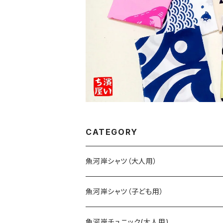
CATEGORY
魚河岸シャツ（大人用）
SSサイズ
魚河岸シャツ（子ども用）
Sサイズ
90cm
魚河岸チュニック(大人用)