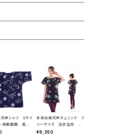
河岸シャツ Sサイ
本染め魚河岸チュニック フ
・鳥獣戯画 高山
リーサイズ 浴衣生地 涼
 認定証付き 木綿
麻柄 黒×ピンク・水色グラ
0
¥9,350