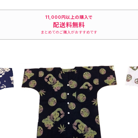
 浴衣生
士山 市松模様 日本製
ーピンク 日本製 注染そ
晒 紺×
てシャツ
注染そめ 浴衣生地 職人
め 浴衣生地 職人の仕立
かし入り
いちシャ
の仕立てシャツ てぬぐいシ
てシャツ てぬぐいシャツ
め 兎
11,000円以上の購入で
 港町
ャツ 濱いちシャツ 焼
濱いちシャツ 焼津 浜通
人の仕立
配送料無料
津 浜通り 港町
り 港町
シャツ 
まとめてのご購入がおすすめです
津 浜