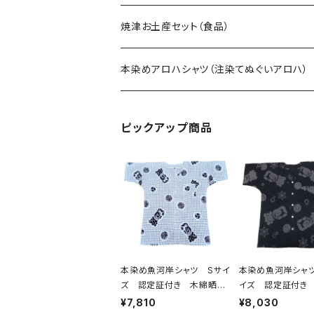
焼津お土産セット（食品）
本染めアロハシャツ（注染てぬぐいアロハ）
ピックアップ商品
本染め魚河岸シャツ Sサイ
本染め魚河岸シャツ
ズ 認定証付き 木綿晒
イズ 認定証付き
伝統豆絞り柄 巴紋 白×
晒 涼麻柄 黒×
¥7,810
¥8,030