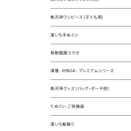
Mサイズ
100cm
魚河岸ワンピース（子ども用）
Lサイズ
110cm
100cm
濱いち手ぬぐい
LLサイズ
120cm
120cm
鳥獣戯画コラボ
特大3Lサイズ
130cm
凜雅 -RINGA- プレミアムシリーズ
上下セット
魚河岸グッズ（バッグ・ポーチ他）
てぬぐい ご祝儀袋
濱いち髪飾り