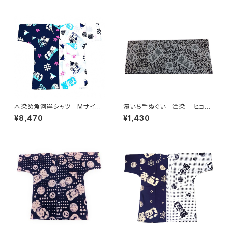
てぬぐい 魚河岸 和柄
地 職人の仕立てシャツ てぬ
ぐいシャツ 濱いちシャツ 焼
津 浜通り 港町 祭り
本染め魚河岸シャツ Mサイ
濱いち手ぬぐい 注染 ヒョウ
ズ 認定証付き 木綿晒 日本
柄 グレー 伝統染色技法 レ
¥8,470
¥1,430
製 やいちゃんスペシャル 注染
オパード柄 特岡 綿100％
そめ 浴衣生地 クレイジーパ
浴衣生地 本染め 日本てぬぐ
ターン ハーフ＆ハーフ 職人
い 魚河岸 和柄 アニマル
の仕立てシャツ てぬぐいシャ
柄
ツ 濱いちシャツ 焼津 浜通
り 港町