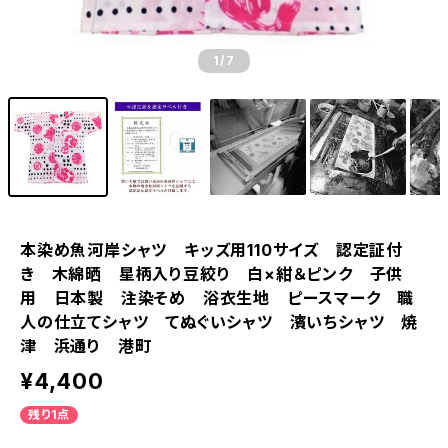
1
/7
本染め魚河岸シャツ キッズ用110サイズ 認定証付
き 木綿晒 星柄入り豆絞り 白×紺＆ピンク 子供
用 日本製 注染そめ 浴衣生地 ピースマーク 職
人の仕立てシャツ てぬぐいシャツ 濱いちシャツ 焼
津 浜通り 港町
¥4,400
残り1点