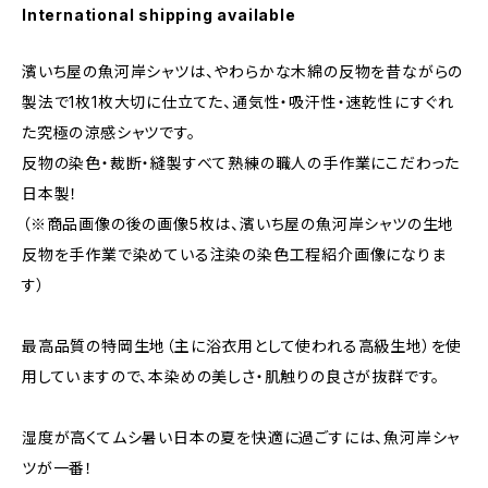
International shipping available
濱いち屋の魚河岸シャツは、やわらかな木綿の反物を昔ながらの
製法で1枚1枚大切に仕立てた、通気性・吸汗性・速乾性にすぐれ
た究極の涼感シャツです。
反物の染色・裁断・縫製すべて熟練の職人の手作業にこだわった
日本製！
（※商品画像の後の画像5枚は、濱いち屋の魚河岸シャツの生地
反物を手作業で染めている注染の染色工程紹介画像になりま
す）
最高品質の特岡生地（主に浴衣用として使われる高級生地）を使
用していますので、本染めの美しさ・肌触りの良さが抜群です。
湿度が高くてムシ暑い日本の夏を快適に過ごすには、魚河岸シャ
ツが一番！