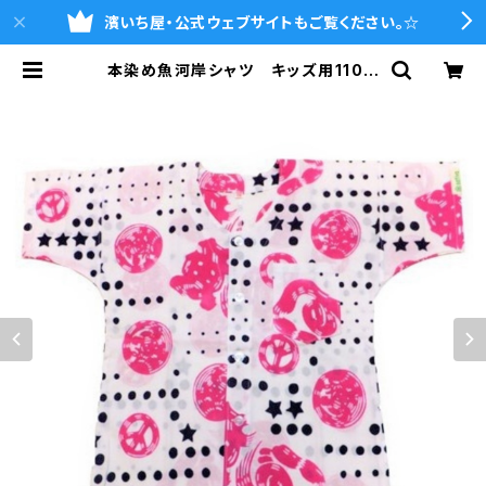
濱いち屋・公式ウェブサイトもご覧ください。☆
本染め魚河岸シャツ キッズ用110サ
イズ 認定証付き 木綿晒 星柄入
り豆絞り 白×紺＆ピンク 子供用
日本製 注染そめ 浴衣生地 ピー
スマーク 職人の仕立てシャツ てぬ
ぐいシャツ 濱いちシャツ 焼津 浜
通り 港町 | 魚河岸シャツの濱いち
屋・通販サイト