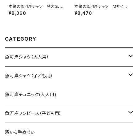
本染め魚河岸シャツ 特大3Lサ
本染め魚河岸シャツ Mサイ
イズ 認定証付き 木綿晒 星
ズ 認定証付き 木綿晒 日本
¥8,360
¥8,470
柄入り豆絞り 紺×白 日本
製 涼麻柄×伝統豆絞り柄 紺
製 注染そめ 浴衣生地 ピー
×白 注染そめ 浴衣生地 クレ
スマーク 職人の仕立てシャ
イジーパターン ハーフ＆ハー
ツ てぬぐいシャツ 濱いちシャ
フ 職人の仕立てシャツ てぬ
ツ 焼津 浜通り 港町
ぐいシャツ 濱いちシャツ 焼
CATEGORY
津 浜通り 港町
魚河岸シャツ（大人用）
SSサイズ
魚河岸シャツ（子ども用）
Sサイズ
90cm
魚河岸チュニック(大人用)
Mサイズ
100cm
魚河岸ワンピース（子ども用）
Lサイズ
110cm
100cm
濱いち手ぬぐい