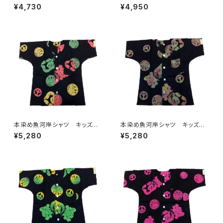
10サイズ 認定証付き 木綿
10サイズ 認定証付き 木綿
¥4,730
¥4,950
晒 平和柄 紫×白 子供用
晒 平和柄 黒×紫 子供用
日本製 注染そめ 浴衣生
日本製 注染そめ 浴衣生
地 ピースマーク 職人の仕立
地 ピースマーク 職人の仕立
てシャツ てぬぐいシャツ 濱い
てシャツ てぬぐいシャツ 濱い
ちシャツ 焼津 浜通り 港町
ちシャツ 焼津 浜通り 港町
本染め魚河岸シャツ キッズ用1
本染め魚河岸シャツ キッズ用1
10サイズ 認定証付き 木綿
10サイズ 認定証付き 木綿
¥5,280
¥5,280
晒 平和柄 黒×ラスタ 子供
晒 平和柄 黒×迷彩カモ 子
用 日本製 注染そめ 浴衣
供用 日本製 注染そめ 浴
生地 ピースマーク 職人の仕
衣生地 ピースマーク 職人の
立てシャツ てぬぐいシャツ 濱
仕立てシャツ てぬぐいシャツ
いちシャツ 焼津 浜通り 港
濱いちシャツ 焼津 浜通り
町
港町