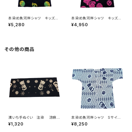
本染め魚河岸シャツ キッズ用1
本染め魚河岸シャツ キッズ用1
10サイズ 認定証付き 木綿
10サイズ 認定証付き 木綿
¥5,280
¥4,950
晒 平和柄 黒×ジャマイカグ
晒 平和柄 黒×ピンク 子供
ラデーション 子供用 日本
用 日本製 注染そめ 浴衣
製 注染そめ 浴衣生地 ピー
生地 ピースマーク 職人の仕
スマーク 職人の仕立てシャ
立てシャツ てぬぐいシャツ 濱
ツ てぬぐいシャツ 濱いちシャ
いちシャツ 焼津 浜通り 港
その他の商品
ツ 焼津 浜通り 港町
町
濱いち手ぬぐい 注染 涼麻
本染め魚河岸シャツ Sサイ
柄 黒×オフホワイト 伝統染
ズ 認定証付き 木綿晒 菱青
¥1,320
¥8,250
色技法 麻模様 特岡 綿10
海波×伝統魚河岸柄 白×紺
0％ 浴衣生地 本染め 日本
日本製 注染そめ 浴衣生