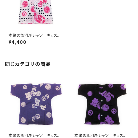
本染め魚河岸シャツ キッズ用1
10サイズ 認定証付き 木綿
¥4,400
晒 星柄入り豆絞り 白×紺＆
ピンク 子供用 日本製 注染
そめ 浴衣生地 ピースマー
ク 職人の仕立てシャツ てぬ
ぐいシャツ 濱いちシャツ 焼
同じカテゴリの商品
津 浜通り 港町
本染め魚河岸シャツ キッズ用1
本染め魚河岸シャツ キッズ用1