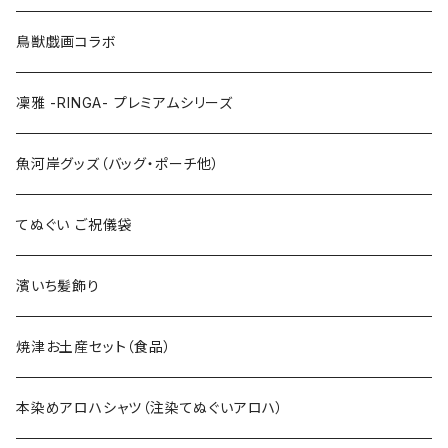
LLサイズ
120cm
120cm
鳥獣戯画コラボ
特大3Lサイズ
130cm
凜雅 -RINGA- プレミアムシリーズ
上下セット
魚河岸グッズ（バッグ・ポーチ他）
てぬぐい ご祝儀袋
濱いち髪飾り
焼津お土産セット（食品）
本染めアロハシャツ（注染てぬぐいアロハ）