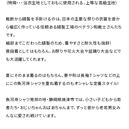
（特岡・・・浴衣生地としておもに使用される、上等な高級生地）
裁断から縫製を手掛けるのは、日本の主要な祭りの衣裳を昔か
ら幅広く作っている信頼ある縫製工場のベテラン和裁士さんたち
です。
細部までこだわった縫製のため、着やすさと耐久性も抜群！
普段着としてはもちろん、お祭りや花火大会や盆踊り大会などで
も大活躍してくれます。
夏にそのまま着るのはもちろん、春や秋は長袖Ｔシャツなどの上
にこの魚河岸シャツを重ね着するのもオシャレな定番スタイル！
魚河岸シャツ発祥の地・静岡県焼津市では、小さい子どもから若
者たち・おじいちゃんおばあちゃんまで、ずっと昔から老若男女み
んなに愛され続けています。