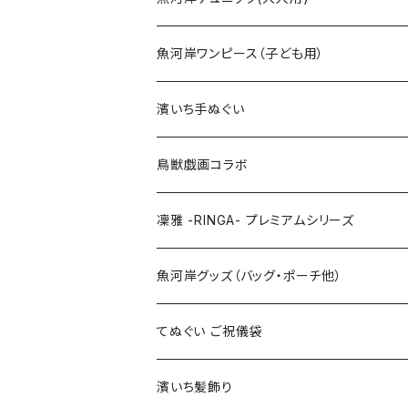
Mサイズ
100cm
魚河岸ワンピース（子ども用）
Lサイズ
110cm
100cm
濱いち手ぬぐい
LLサイズ
120cm
120cm
鳥獣戯画コラボ
特大3Lサイズ
130cm
凜雅 -RINGA- プレミアムシリーズ
上下セット
魚河岸グッズ（バッグ・ポーチ他）
てぬぐい ご祝儀袋
濱いち髪飾り