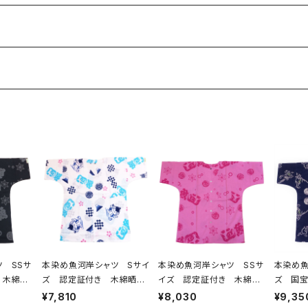
 SSサ
本染め魚河岸シャツ Sサイ
本染め魚河岸シャツ SSサ
本染め魚
 木綿
ズ 認定証付き 木綿晒
イズ 認定証付き 木綿
ズ 国宝
グレー
やいちゃん柄 白 桜 富
晒 涼麻柄 ピンク×チェリ
寺公認
¥7,810
¥8,030
¥9,35