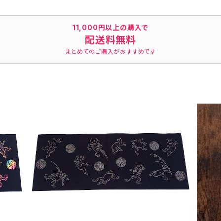
 浴衣生
士山 市松模様 日本製
ーピンク 日本製 注染そ
晒 紺×
てシャツ
注染そめ 浴衣生地 職人
め 浴衣生地 職人の仕立
かし入り
いちシャ
の仕立てシャツ てぬぐいシ
てシャツ てぬぐいシャツ
め 兎
11,000円以上の購入で
 港町
ャツ 濱いちシャツ 焼
濱いちシャツ 焼津 浜通
人の仕立
配送料無料
津 浜通り 港町
り 港町
シャツ 
まとめてのご購入がおすすめです
津 浜