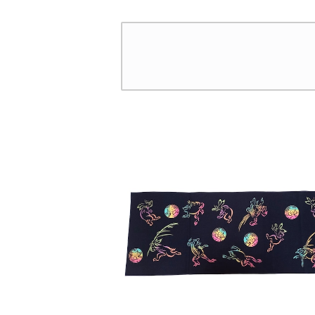
紺 日本製 注染そめ 浴
日本製 注染そめ
衣生地 職人の仕立てシャ
地 職人の仕立
ツ てぬぐいシャツ 濱いち
てぬぐいシャツ 濱
シャツ 焼津 浜通り 港
ツ 焼津 浜通り
町 祭り