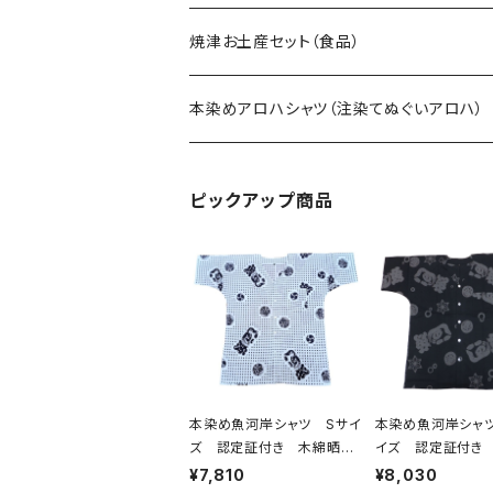
焼津お土産セット（食品）
本染めアロハシャツ（注染てぬぐいアロハ）
ピックアップ商品
本染め魚河岸シャツ Sサイ
本染め魚河岸シャツ
ズ 認定証付き 木綿晒
イズ 認定証付き
伝統豆絞り柄 巴紋 白×
晒 涼麻柄 黒×
¥7,810
¥8,030