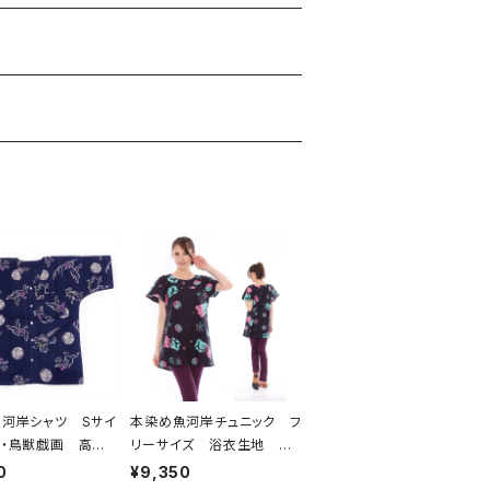
河岸シャツ Sサイ
本染め魚河岸チュニック フ
・鳥獣戯画 高山
リーサイズ 浴衣生地 涼
 認定証付き 木綿
麻柄 黒×ピンク・水色グラ
0
¥9,350