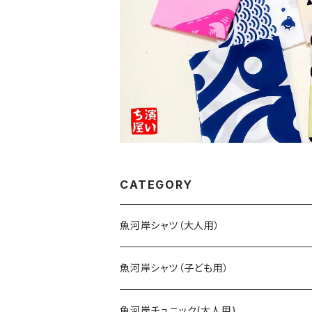
CATEGORY
魚河岸シャツ（大人用）
SSサイズ
魚河岸シャツ（子ども用）
Sサイズ
90cm
魚河岸チュニック(大人用)