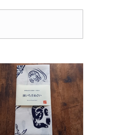
白（桜色＆若草色ぼ
デーション 日本製 注染
） 日本製 注染そ
そめ 木綿 職人の仕立て
 蛙 浴衣生地 職
チュニック 焼津 浜通り
てシャツ てぬぐい
港町
濱いちシャツ 焼
通り 港町