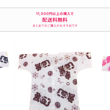
 浴衣生
士山 市松模様 日本製
ーピンク 日本製 注染そ
晒 紺×
てシャツ
注染そめ 浴衣生地 職人
め 浴衣生地 職人の仕立
かし入り
いちシャ
の仕立てシャツ てぬぐいシ
てシャツ てぬぐいシャツ
め 兎
11,000円以上の購入で
 港町
ャツ 濱いちシャツ 焼
濱いちシャツ 焼津 浜通
人の仕立
配送料無料
津 浜通り 港町
り 港町
シャツ 
まとめてのご購入がおすすめです
津 浜