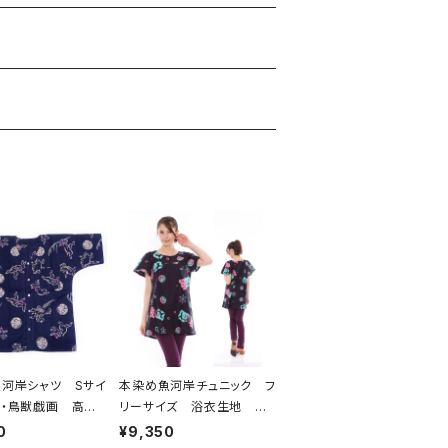
河岸シャツ Sサイ
本染め魚河岸チュニック フ
・鳥獣戯画 高山
リーサイズ 浴衣生地 涼
 認定証付き 木綿
麻柄 黒×ピンク・水色グラ
0
¥9,350