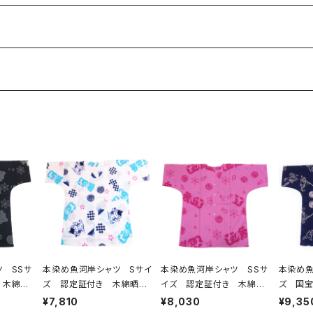
 SSサ
本染め魚河岸シャツ Sサイ
本染め魚河岸シャツ SSサ
本染め魚
 木綿
ズ 認定証付き 木綿晒
イズ 認定証付き 木綿
ズ 国宝
グレー
やいちゃん柄 白 桜 富
晒 涼麻柄 ピンク×チェリ
寺公認
¥7,810
¥8,030
¥9,35