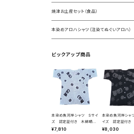
焼津お土産セット（食品）
本染めアロハシャツ（注染てぬぐいアロハ）
ピックアップ商品
本染め魚河岸シャツ Sサイ
本染め魚河岸シャツ
ズ 認定証付き 木綿晒
イズ 認定証付き
伝統豆絞り柄 巴紋 白×
晒 涼麻柄 黒×
¥7,810
¥8,030