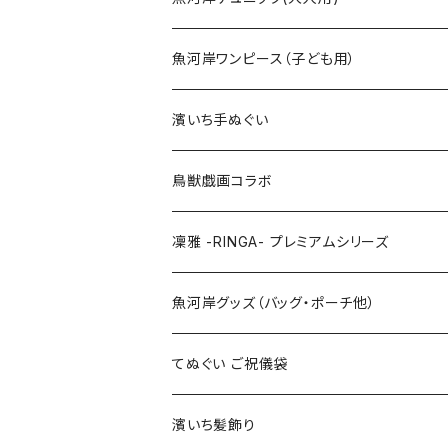
Mサイズ
100cm
魚河岸ワンピース（子ども用）
Lサイズ
110cm
100cm
濱いち手ぬぐい
LLサイズ
120cm
120cm
鳥獣戯画コラボ
特大3Lサイズ
130cm
凜雅 -RINGA- プレミアムシリーズ
上下セット
魚河岸グッズ（バッグ・ポーチ他）
てぬぐい ご祝儀袋
濱いち髪飾り