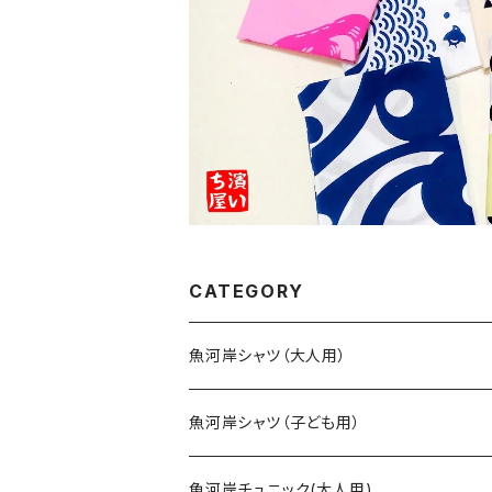
CATEGORY
魚河岸シャツ（大人用）
SSサイズ
魚河岸シャツ（子ども用）
Sサイズ
90cm
魚河岸チュニック(大人用)