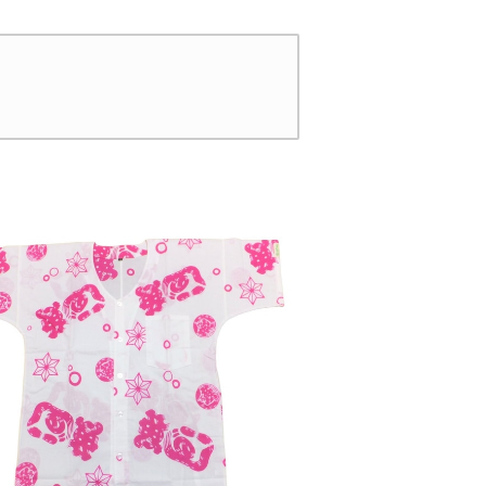
白（桜色＆若草色ぼ
デーション 日本製 注染
） 日本製 注染そ
そめ 木綿 職人の仕立て
 蛙 浴衣生地 職
チュニック 焼津 浜通り
てシャツ てぬぐい
港町
濱いちシャツ 焼
通り 港町