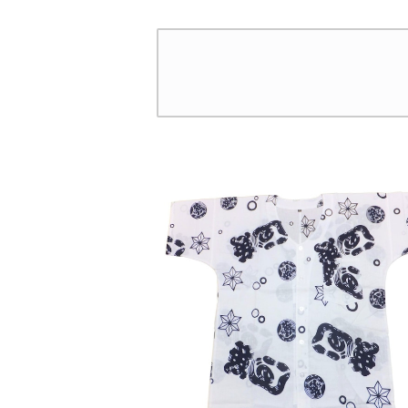
紺 日本製 注染そめ 浴
日本製 注染そめ
衣生地 職人の仕立てシャ
地 職人の仕立
ツ てぬぐいシャツ 濱いち
てぬぐいシャツ 濱
シャツ 焼津 浜通り 港
ツ 焼津 浜通り
町 祭り