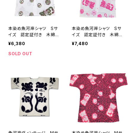
本染め魚河岸シャツ Sサ
本染め魚河岸シャツ Sサ
イズ 認定証付き 木綿
イズ 認定証付き 木綿
晒 平和柄 白×迷彩カ
晒 涼麻柄 白×ピンク
¥6,380
¥7,480
モ 日本製 注染そめ 浴
日本製 注染そめ 浴衣生
衣生地 ピースマーク 職
地 職人の仕立てシャツ
SOLD OUT
人の仕立てシャツ てぬぐ
てぬぐいシャツ 濱いちシャ
いシャツ 濱いちシャツ
ツ 焼津 浜通り 港町
焼津 浜通り 港町
魚河岸ヴィンテージ Mサ
本染め魚河岸シャツ Mサ