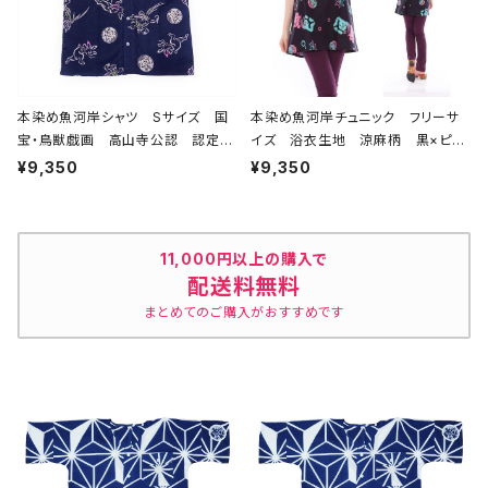
本染め魚河岸シャツ Sサイズ 国
本染め魚河岸チュニック フリーサ
宝・鳥獣戯画 高山寺公認 認定証
イズ 浴衣生地 涼麻柄 黒×ピン
付き 木綿晒 紺×白（桜色＆若草
ク・水色グラデーション 日本製 注
¥9,350
¥9,350
色ぼかし入り） 日本製 注染そ
染そめ 木綿 職人の仕立てチュニ
め 兎 蛙 浴衣生地 職人の仕
ック 焼津 浜通り 港町
立てシャツ てぬぐいシャツ 濱いち
シャツ 焼津 浜通り 港町
11,000円以上の購入で
配送料無料
まとめてのご購入がおすすめです