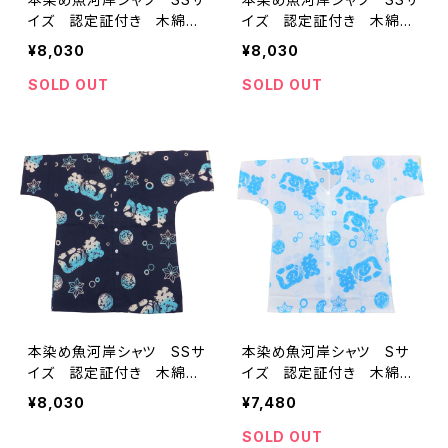
イズ 認定証付き 木綿
イズ 認定証付き 木綿
晒 涼麻柄 えんじ×白
晒 涼麻柄 黒×グレー
¥8,030
¥8,030
日本製 注染そめ 浴衣生
日本製 注染そめ 浴衣生
地 職人の仕立てシャツ
地 職人の仕立てシャツ
SOLD OUT
SOLD OUT
てぬぐいシャツ 濱いちシャ
てぬぐいシャツ 濱いちシャ
ツ 焼津 浜通り 港町
ツ 焼津 浜通り 港町
本染め魚河岸シャツ SSサ
本染め魚河岸シャツ Sサ
イズ 認定証付き 木綿
イズ 認定証付き 木綿
晒 涼麻柄 紺×白・水色
晒 涼麻柄 白×水色 日
¥8,030
¥7,480
グラデーション 日本製
本製 注染そめ 浴衣生
注染そめ 浴衣生地 職人
地 職人の仕立てシャツ
SOLD OUT