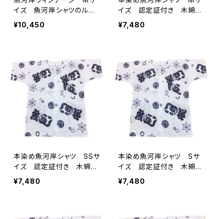
イズ 魚河岸シャツのルー
イズ 認定証付き 木綿
ツ 木綿晒 日本製 注染
晒 ヒョウ柄 ネオンピン
¥10,450
¥7,480
そめ 職人の仕立てシャ
ク 日本製 注染そめ 浴
ツ てぬぐいシャツ 手拭
衣生地 アニマル柄 職人
い襦袢 濱いちシャツ 焼
の仕立てシャツ てぬぐい
津 浜通り 港町
シャツ 濱いちシャツ 焼
津 浜通り 港町
本染め魚河岸シャツ SSサ
本染め魚河岸シャツ Sサ
イズ 認定証付き 木綿
イズ 認定証付き 木綿
晒 涼麻柄 白×紺 日本
晒 涼麻柄 白×紺 日本
¥7,480
¥7,480
製 注染そめ 浴衣生地
製 注染そめ 浴衣生地
職人の仕立てシャツ てぬ
職人の仕立てシャツ てぬ
ぐいシャツ 濱いちシャツ
ぐいシャツ 濱いちシャツ
焼津 浜通り 港町
焼津 浜通り 港町