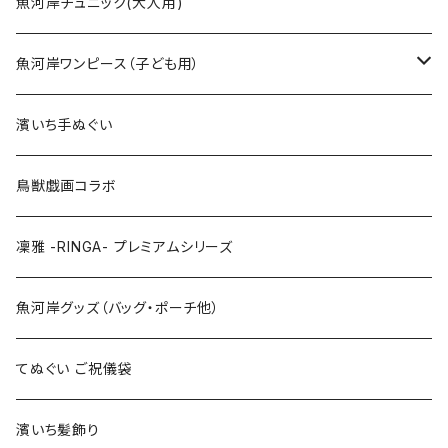
Sサイズ
90cm
魚河岸チュニック(大人用)
Mサイズ
100cm
魚河岸ワンピース（子ども用）
Lサイズ
110cm
100cm
濱いち手ぬぐい
LLサイズ
120cm
120cm
鳥獣戯画コラボ
特大3Lサイズ
130cm
凜雅 -RINGA- プレミアムシリーズ
上下セット
魚河岸グッズ（バッグ・ポーチ他）
てぬぐい ご祝儀袋
濱いち髪飾り