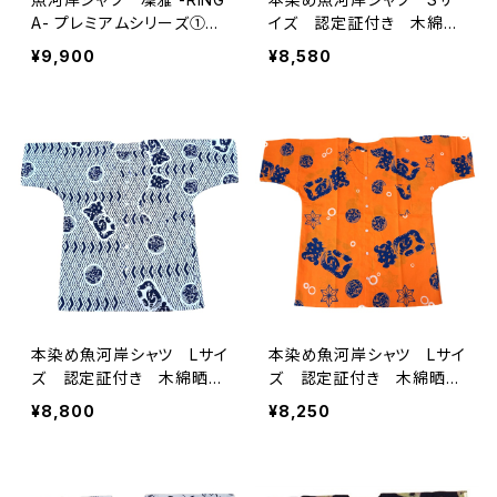
A- プレミアムシリーズ①
イズ 認定証付き 木綿
麻かざぐるま Mサイズ
晒 やいちゃん 海ものが
¥9,900
¥8,580
認定証付き 木綿晒 日本
たり 紺×白 鰹 カツ
製 注染そめ 浴衣生地
オ 日本製 注染そめ 浴
職人の仕立てシャツ 濱い
衣生地 職人の仕立てシャ
ちシャツ 焼津
ツ てぬぐいシャツ 濱い
ちシャツ 焼津 浜通り
港町
本染め魚河岸シャツ Lサイ
本染め魚河岸シャツ Lサイ
ズ 認定証付き 木綿晒
ズ 認定証付き 木綿晒
菱青海波×伝統魚河岸柄
涼麻柄 オレンジ 日本
¥8,800
¥8,250
白×紺 日本製 注染そ
製 注染そめ 特岡 浴衣
め 浴衣生地 職人の仕立
生地 職人の仕立てシャ
てシャツ てぬぐいシャツ
ツ てぬぐいシャツ 濱い
濱いちシャツ 焼津 浜通
ちシャツ 港町 静岡