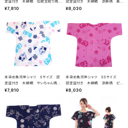
定証付き 木綿晒 伝統豆絞り柄
認定証付き 木綿晒 涼麻柄 黒×
巴紋 白×紺 日本製 注染そめ
グレー 日本製 注染そめ 浴衣生
¥7,810
¥8,030
浴衣生地 職人の仕立てシャツ て
地 職人の仕立てシャツ てぬぐい
ぬぐいシャツ 濱いちシャツ 焼
シャツ 濱いちシャツ 焼津 浜通
津 浜通り 港町 祭り
り 港町
本染め魚河岸シャツ Sサイズ 認
本染め魚河岸シャツ SSサイズ
定証付き 木綿晒 やいちゃん柄
認定証付き 木綿晒 涼麻柄 ピン
白 桜 富士山 市松模様 日本
ク×チェリーピンク 日本製 注染
¥7,810
¥8,030
製 注染そめ 浴衣生地 職人の
そめ 浴衣生地 職人の仕立てシャ
仕立てシャツ てぬぐいシャツ 濱
ツ てぬぐいシャツ 濱いちシャツ
いちシャツ 焼津 浜通り 港町
焼津 浜通り 港町