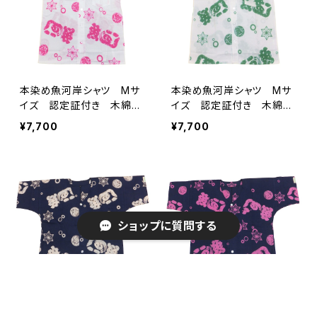
本染め魚河岸シャツ Mサ
本染め魚河岸シャツ Mサ
イズ 認定証付き 木綿
イズ 認定証付き 木綿
晒 涼麻柄 白×ピンク
晒 涼麻柄 白×緑 日本
¥7,700
¥7,700
日本製 注染そめ 浴衣生
製 注染そめ 浴衣生地
地 職人の仕立てシャツ
職人の仕立てシャツ てぬ
てぬぐいシャツ 濱いちシャ
ぐいシャツ 濱いちシャツ
ツ 焼津 浜通り 港町
焼津 浜通り 港町
ショップに質問する
本染め魚河岸シャツ Mサ
本染め魚河岸シャツ Mサ