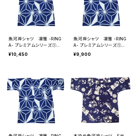
魚河岸シャツ 凜雅 -RING
魚河岸シャツ 凜雅 -RING
A- プレミアムシリーズ①
A- プレミアムシリーズ①
麻かざぐるま LLサイズ
麻かざぐるま Lサイズ 認
¥10,450
¥9,900
認定証付き 木綿晒 日本
定証付き 木綿晒 日本
製 注染そめ 浴衣生地
製 注染そめ 浴衣生地
職人の仕立てシャツ 濱い
職人の仕立てシャツ 濱い
ちシャツ 焼津
ちシャツ 焼津
魚河岸シャツ 凜雅 -RING
本染め魚河岸シャツ Sサ