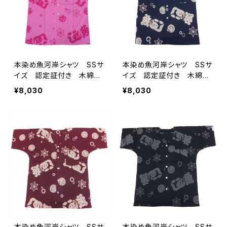
本染め魚河岸シャツ SSサ
本染め魚河岸シャツ SSサ
イズ 認定証付き 木綿
イズ 認定証付き 木綿
晒 涼麻柄 ピンク×チェリ
晒 涼麻柄 紺×白 日本
¥8,030
¥8,030
ーピンク 日本製 注染そ
製 注染そめ 浴衣生地
め 浴衣生地 職人の仕立
職人の仕立てシャツ てぬ
てシャツ てぬぐいシャツ
ぐいシャツ 濱いちシャツ
濱いちシャツ 焼津 浜通
焼津 浜通り 港町
り 港町
本染め魚河岸シャツ SSサ
本染め魚河岸シャツ SSサ