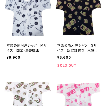
り 港町 祭り
本染め魚河岸シャツ Mサ
本染め魚河岸シャツ Sサ
イズ 国宝・鳥獣戯画 高
イズ 認定証付き 木綿
山寺公認 認定証付き 木
晒 麻の葉柄 黒×迷彩カ
¥9,900
¥6,600
綿晒 キナリ×紺 日本
モ 日本製 注染そめ 浴
製 注染そめ 兎 蛙 浴
衣生地 リーフマーク 職
SOLD OUT
衣生地 職人の仕立てシャ
人の仕立てシャツ てぬぐ
ツ てぬぐいシャツ 濱い
いシャツ 濱いちシャツ
ちシャツ 焼津 浜通り
焼津 浜通り 港町
港町