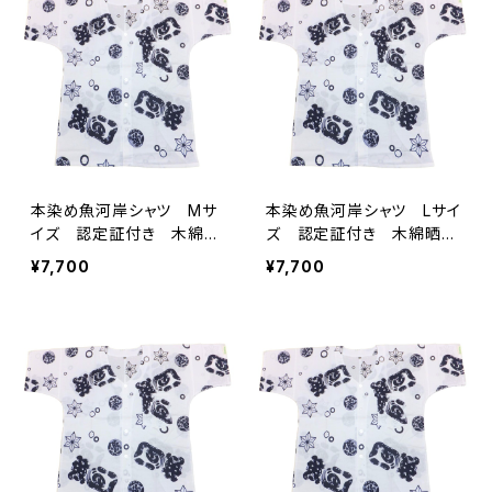
本染め魚河岸シャツ Mサ
本染め魚河岸シャツ Lサイ
イズ 認定証付き 木綿
ズ 認定証付き 木綿晒
晒 涼麻柄 白×紺 日本
涼麻柄 白×紺 日本製
¥7,700
¥7,700
製 注染そめ 浴衣生地
注染そめ 浴衣生地 職人
職人の仕立てシャツ てぬ
の仕立てシャツ てぬぐい
ぐいシャツ 濱いちシャツ
シャツ 濱いちシャツ 焼
焼津 浜通り 港町
津 浜通り 港町