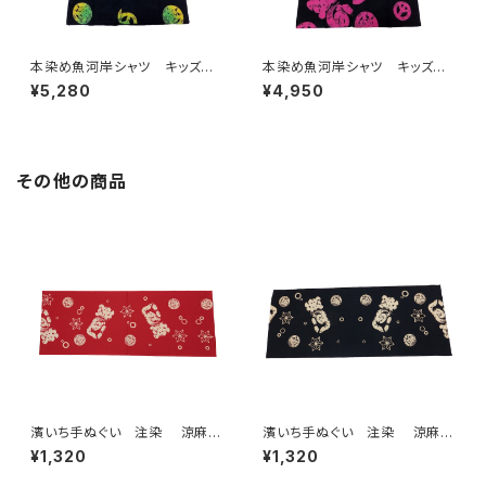
本染め魚河岸シャツ キッズ用1
本染め魚河岸シャツ キッズ用1
10サイズ 認定証付き 木綿
10サイズ 認定証付き 木綿
¥5,280
¥4,950
晒 平和柄 黒×ジャマイカグ
晒 平和柄 黒×ピンク 子供
ラデーション 子供用 日本
用 日本製 注染そめ 浴衣
製 注染そめ 浴衣生地 ピー
生地 ピースマーク 職人の仕
スマーク 職人の仕立てシャ
立てシャツ てぬぐいシャツ 濱
ツ てぬぐいシャツ 濱いちシャ
いちシャツ 焼津 浜通り 港
その他の商品
ツ 焼津 浜通り 港町
町
濱いち手ぬぐい 注染 涼麻
濱いち手ぬぐい 注染 涼麻
柄 赤色×白 朱色 茜色 伝
柄 黒×オフホワイト 伝統染
¥1,320
¥1,320
統染色技法 麻模様 特岡
色技法 麻模様 特岡 綿10
綿100％ 浴衣生地 本染め
0％ 浴衣生地 本染め 日本