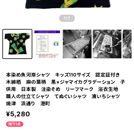
1
/7
本染め魚河岸シャツ キッズ110サイズ 認定証付き
木綿晒 麻の葉柄 黒×ジャマイカグラデーション 子
供用 日本製 注染そめ リーフマーク 浴衣生地
職人の仕立てシャツ てぬぐいシャツ 濱いちシャツ
焼津 浜通り 港町
¥5,280
残り1点