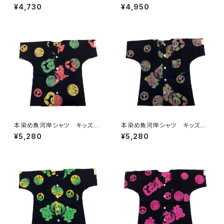
10サイズ 認定証付き 木綿
10サイズ 認定証付き 木綿
¥4,730
¥4,950
晒 平和柄 紫×白 子供用
晒 平和柄 黒×紫 子供用
日本製 注染そめ 浴衣生
日本製 注染そめ 浴衣生
地 ピースマーク 職人の仕立
地 ピースマーク 職人の仕立
てシャツ てぬぐいシャツ 濱い
てシャツ てぬぐいシャツ 濱い
ちシャツ 焼津 浜通り 港町
ちシャツ 焼津 浜通り 港町
本染め魚河岸シャツ キッズ用1
本染め魚河岸シャツ キッズ用1
10サイズ 認定証付き 木綿
10サイズ 認定証付き 木綿
¥5,280
¥5,280
晒 平和柄 黒×ラスタ 子供
晒 平和柄 黒×迷彩カモ 子
用 日本製 注染そめ 浴衣
供用 日本製 注染そめ 浴
生地 ピースマーク 職人の仕
衣生地 ピースマーク 職人の
立てシャツ てぬぐいシャツ 濱
仕立てシャツ てぬぐいシャツ
いちシャツ 焼津 浜通り 港
濱いちシャツ 焼津 浜通り
町
港町