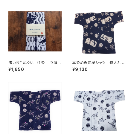
日本てぬぐい 魚河岸 和柄
てぬぐい 魚河岸 和柄
濱いち手ぬぐい 注染 立涌カ
本染め魚河岸シャツ 特大3Lサ
ツヲ 鰹 特岡 綿100％ 浴
イズ 認定証付き 木綿晒 涼
¥1,650
¥9,130
衣生地 本染め 日本てぬぐ
麻柄 紺×白 日本製 注染そ
い 魚河岸 和柄
め 浴衣生地 職人の仕立てシ
ャツ てぬぐいシャツ 濱いちシ
ャツ 焼津 浜通り 港町