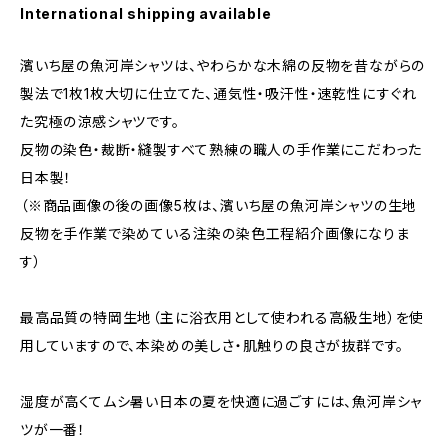
International shipping available
濱いち屋の魚河岸シャツは、やわらかな木綿の反物を昔ながらの
製法で1枚1枚大切に仕立てた、通気性・吸汗性・速乾性にすぐれ
た究極の涼感シャツです。
反物の染色・裁断・縫製すべて熟練の職人の手作業にこだわった
日本製！
（※商品画像の後の画像5枚は、濱いち屋の魚河岸シャツの生地
反物を手作業で染めている注染の染色工程紹介画像になりま
す）
最高品質の特岡生地（主に浴衣用として使われる高級生地）を使
用していますので、本染めの美しさ・肌触りの良さが抜群です。
湿度が高くてムシ暑い日本の夏を快適に過ごすには、魚河岸シャ
ツが一番！