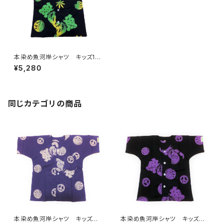
本染め魚河岸シャツ キッズ110
サイズ 認定証付き 木綿晒
¥5,280
麻の葉柄 黒×ジャマイカグラ
デーション 子供用 日本製
注染そめ リーフマーク 浴衣
生地 職人の仕立てシャツ て
ぬぐいシャツ 濱いちシャツ 焼
同じカテゴリの商品
津 浜通り 港町
本染め魚河岸シャツ キッズ用1
本染め魚河岸シャツ キッズ用1