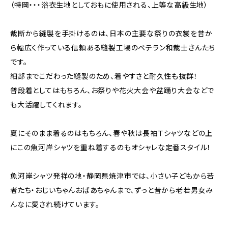
（特岡・・・浴衣生地としておもに使用される、上等な高級生地）
裁断から縫製を手掛けるのは、日本の主要な祭りの衣裳を昔か
ら幅広く作っている信頼ある縫製工場のベテラン和裁士さんたち
です。
細部までこだわった縫製のため、着やすさと耐久性も抜群！
普段着としてはもちろん、お祭りや花火大会や盆踊り大会などで
も大活躍してくれます。
夏にそのまま着るのはもちろん、春や秋は長袖Ｔシャツなどの上
にこの魚河岸シャツを重ね着するのもオシャレな定番スタイル！
魚河岸シャツ発祥の地・静岡県焼津市では、小さい子どもから若
者たち・おじいちゃんおばあちゃんまで、ずっと昔から老若男女み
んなに愛され続けています。