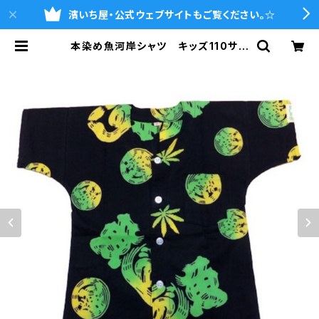
濱いち屋・公式ウェブサイトもご覧ください。☆
本染め魚河岸シャツ キッズ110サイ
ズ 認定証付き 木綿晒 麻の葉
柄 黒×ジャマイカグラデーション
子供用 日本製 注染そめ リーフ
マーク 浴衣生地 職人の仕立てシ
ャツ てぬぐいシャツ 濱いちシャ
ツ 焼津 浜通り 港町 | 魚河岸シ
ャツの濱いち屋・通販サイト