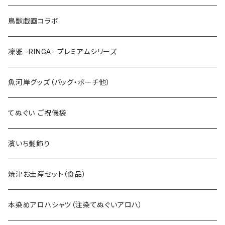
LLサイズ
120cm
120cm
鳥獣戯画コラボ
特大3Lサイズ
130cm
凜雅 -RINGA- プレミアムシリーズ
上下セット
魚河岸グッズ（バッグ・ポーチ他）
てぬぐい ご祝儀袋
濱いち髪飾り
焼津お土産セット（食品）
本染めアロハシャツ（注染てぬぐいアロハ）