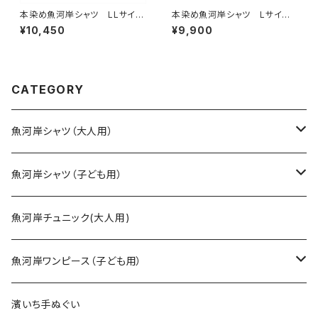
本染め魚河岸シャツ LLサイ
本染め魚河岸シャツ Lサイ
ズ 国宝・鳥獣戯画 高山寺公
ズ 国宝・鳥獣戯画 高山寺公
¥10,450
¥9,900
認 認定証付き 木綿晒 紺×
認 認定証付き 木綿晒 キナ
白（桜色＆若草色ぼかし入り）
リ×紺 日本製 注染そめ
日本製 注染そめ 兎 蛙
兎 蛙 浴衣生地 職人の仕
浴衣生地 職人の仕立てシャ
立てシャツ てぬぐいシャツ 濱
ツ てぬぐいシャツ 濱いちシャ
いちシャツ 焼津 浜通り 港
CATEGORY
ツ 焼津 浜通り 港町
町
魚河岸シャツ（大人用）
SSサイズ
魚河岸シャツ（子ども用）
Sサイズ
90cm
魚河岸チュニック(大人用)
Mサイズ
100cm
魚河岸ワンピース（子ども用）
Lサイズ
110cm
100cm
濱いち手ぬぐい