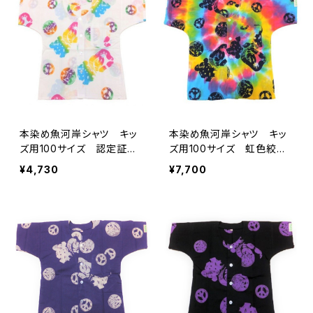
いシャツ 濱いちシャツ
てぬぐいシャツ 濱いちシャ
焼津 浜通り 港町
ツ 焼津 浜通り 港町
本染め魚河岸シャツ キッ
本染め魚河岸シャツ キッ
ズ用100サイズ 認定証付
ズ用100サイズ 虹色絞り
き 木綿晒 平和柄 白×
染め レインボータイダ
¥4,730
¥7,700
虹色グラデーション レイン
イ 認定証付き 木綿晒
ボー 子供用 日本製 注
平和柄 子供用 日本製
染そめ 浴衣生地 ピース
注染そめ 浴衣生地 ピー
マーク 職人の仕立てシャ
スマーク 職人の仕立てシ
ツ てぬぐいシャツ 濱い
ャツ てぬぐいシャツ 濱い
ちシャツ 焼津 浜通り
ちシャツ 焼津 浜通り
港町
港町