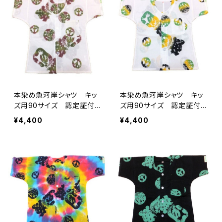
ちシャツ 焼津 浜通り
ちシャツ 焼津 浜通り
港町
港町
本染め魚河岸シャツ キッ
本染め魚河岸シャツ キッ
ズ用90サイズ 認定証付
ズ用90サイズ 認定証付
き 木綿晒 平和柄 白×
き 木綿晒 平和柄 白×
¥4,400
¥4,400
迷彩カモ 子供用 日本
ジャマイカグラデーション
製 注染そめ 浴衣生地
子供用 日本製 注染そ
ピースマーク 職人の仕立
め 浴衣生地 ピースマー
てシャツ てぬぐいシャツ
ク 職人の仕立てシャツ
濱いちシャツ 焼津 浜通
てぬぐいシャツ 濱いちシャ
り 港町
ツ 焼津 浜通り 港町