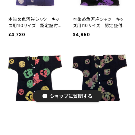
本染め魚河岸シャツ キッ
本染め魚河岸シャツ キッ
ズ用110サイズ 認定証付
ズ用110サイズ 認定証付
き 木綿晒 平和柄 紫×
き 木綿晒 平和柄 黒×
¥4,730
¥4,950
白 子供用 日本製 注染
紫 子供用 日本製 注染
そめ 浴衣生地 ピースマ
そめ 浴衣生地 ピースマ
ーク 職人の仕立てシャ
ーク 職人の仕立てシャ
ツ てぬぐいシャツ 濱い
ツ てぬぐいシャツ 濱い
ちシャツ 焼津 浜通り
ちシャツ 焼津 浜通り
港町
港町
ショップに質問する
本染め魚河岸シャツ キッ
本染め魚河岸シャツ キッ
ズ用110サイズ 認定証付
ズ用110サイズ 認定証付
き 木綿晒 平和柄 黒×
き 木綿晒 平和柄 黒×
¥5,280
¥5,280
ラスタ 子供用 日本製
迷彩カモ 子供用 日本