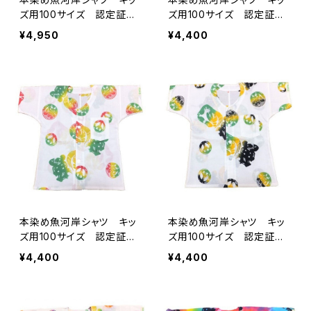
ズ用100サイズ 認定証付
ズ用100サイズ 認定証付
き 木綿晒 平和柄 黒×
き 木綿晒 平和柄 白×
¥4,950
¥4,400
ラスタグラデーション 子供
迷彩カモ 子供用 日本
用 日本製 注染そめ 浴
製 注染そめ 浴衣生地
衣生地 ピースマーク 職
ピースマーク 職人の仕立
人の仕立てシャツ てぬぐ
てシャツ てぬぐいシャツ
いシャツ 濱いちシャツ
濱いちシャツ 焼津 浜通
焼津 浜通り 港町
り 港町
本染め魚河岸シャツ キッ
本染め魚河岸シャツ キッ
ズ用100サイズ 認定証付
ズ用100サイズ 認定証付
き 木綿晒 平和柄 白×
き 木綿晒 平和柄 白×
¥4,400
¥4,400
ラスタグラデーション 子供
ジャマイカグラデーション
用 日本製 注染そめ 浴
子供用 日本製 注染そ
衣生地 ピースマーク 職
め 浴衣生地 ピースマー
人の仕立てシャツ てぬぐ
ク 職人の仕立てシャツ