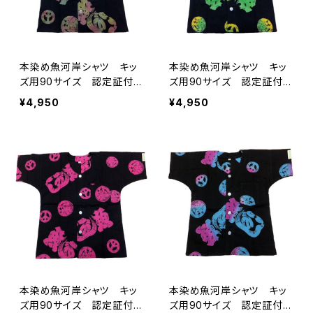
本染め魚河岸シャツ キッ
本染め魚河岸シャツ キッ
ズ用90サイズ 認定証付
ズ用90サイズ 認定証付
き 木綿晒 平和柄 黒×
き 木綿晒 平和柄 黒×
¥4,950
¥4,950
迷彩カモ 子供用 日本
ジャマイカグラデーション
製 注染そめ 浴衣生地
子供用 日本製 注染そ
ピースマーク 職人の仕立
め 浴衣生地 ピースマー
てシャツ てぬぐいシャツ
ク 職人の仕立てシャツ
濱いちシャツ 焼津 浜通
てぬぐいシャツ 濱いちシャ
り 港町
ツ 焼津 浜通り 港町
本染め魚河岸シャツ キッ
本染め魚河岸シャツ キッ
ズ用90サイズ 認定証付
ズ用90サイズ 認定証付