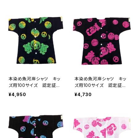
注染そめ 浴衣生地 ピー
製 注染そめ 浴衣生地
スマーク 職人の仕立てシ
ピースマーク 職人の仕立
ャツ てぬぐいシャツ 濱い
てシャツ てぬぐいシャツ
ちシャツ 焼津 浜通り
濱いちシャツ 焼津 浜通
港町
り 港町
本染め魚河岸シャツ キッ
本染め魚河岸シャツ キッ
ズ用100サイズ 認定証付
ズ用100サイズ 認定証付
き 木綿晒 平和柄 黒×
き 木綿晒 平和柄 黒×
¥4,950
¥4,730
ジャマイカグラデーション
ピンク 子供用 日本製
子供用 日本製 注染そ
注染そめ 浴衣生地 ピー
め 浴衣生地 ピースマー
スマーク 職人の仕立てシ
ク 職人の仕立てシャツ
ャツ てぬぐいシャツ 濱い
てぬぐいシャツ 濱いちシャ
ちシャツ 焼津 浜通り
ツ 焼津 浜通り 港町
港町