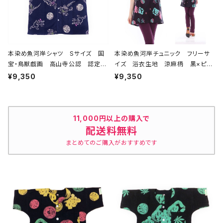
本染め魚河岸シャツ Sサイズ 国
本染め魚河岸チュニック フリーサ
宝・鳥獣戯画 高山寺公認 認定証
イズ 浴衣生地 涼麻柄 黒×ピン
付き 木綿晒 紺×白（桜色＆若草
ク・水色グラデーション 日本製 注
¥9,350
¥9,350
色ぼかし入り） 日本製 注染そ
染そめ 木綿 職人の仕立てチュニ
め 兎 蛙 浴衣生地 職人の仕
ック 焼津 浜通り 港町
立てシャツ てぬぐいシャツ 濱いち
シャツ 焼津 浜通り 港町
11,000円以上の購入で
配送料無料
まとめてのご購入がおすすめです