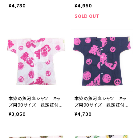
き 木綿晒 平和柄 黒×
き 木綿晒 平和柄 黒×
¥4,730
¥4,950
ピンク 子供用 日本製
ピンク水色グラデーション
注染そめ 浴衣生地 ピー
子供用 日本製 注染そ
SOLD OUT
スマーク 職人の仕立てシ
め 浴衣生地 ピースマー
ャツ てぬぐいシャツ 濱い
ク 職人の仕立てシャツ
ちシャツ 焼津 浜通り
てぬぐいシャツ 濱いちシャ
港町
ツ 焼津 浜通り 港町
本染め魚河岸シャツ キッ
本染め魚河岸シャツ キッ
ズ用90サイズ 認定証付
ズ用90サイズ 認定証付
き 木綿晒 平和柄 白×
き 木綿晒 平和柄 紺×
¥3,850
¥4,730
ピンク 子供用 日本製
ピンク 子供用 日本製
注染そめ 浴衣生地 ピー
注染そめ 浴衣生地 ピー
スマーク 職人の仕立てシ
スマーク 職人の仕立てシ
ャツ てぬぐいシャツ 濱い
ャツ てぬぐいシャツ 濱い