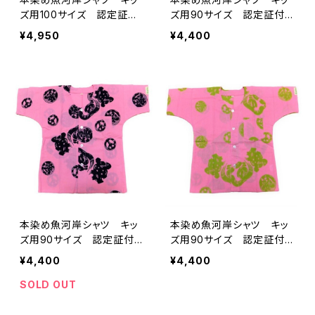
ズ用100サイズ 認定証付
ズ用90サイズ 認定証付
き 木綿晒 星柄入り豆絞
き 木綿晒 平和柄 紫×
¥4,950
¥4,400
り 黒×ピンク 子供用
白 子供用 日本製 注染
日本製 注染そめ 浴衣生
そめ 浴衣生地 ピースマ
地 ピースマーク 職人の
ーク 職人の仕立てシャ
仕立てシャツ てぬぐいシャ
ツ てぬぐいシャツ 濱い
ツ 濱いちシャツ 焼津
ちシャツ 焼津 浜通り
浜通り 港町
港町
本染め魚河岸シャツ キッ
本染め魚河岸シャツ キッ
ズ用90サイズ 認定証付
ズ用90サイズ 認定証付
き 木綿晒 平和柄 ピン
き 木綿晒 平和柄 桜色
¥4,400
¥4,400
ク×紺 子供用 日本製
×若草色 子供用 日本
注染そめ 浴衣生地 ピー
製 注染そめ 浴衣生地
SOLD OUT
スマーク 職人の仕立てシ
ピースマーク 職人の仕立
ャツ てぬぐいシャツ 濱い
てシャツ てぬぐいシャツ