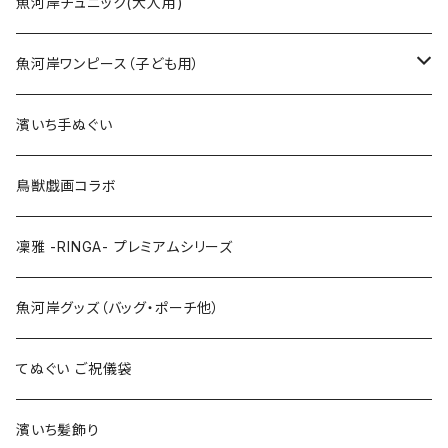
Sサイズ
90cm
魚河岸チュニック(大人用)
Mサイズ
100cm
魚河岸ワンピース（子ども用）
Lサイズ
110cm
100cm
濱いち手ぬぐい
LLサイズ
120cm
120cm
鳥獣戯画コラボ
特大3Lサイズ
130cm
凜雅 -RINGA- プレミアムシリーズ
上下セット
魚河岸グッズ（バッグ・ポーチ他）
てぬぐい ご祝儀袋
濱いち髪飾り