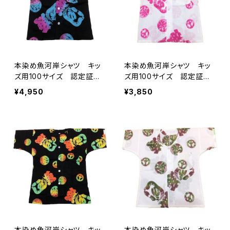
本染め魚河岸シャツ キッ
本染め魚河岸シャツ キッ
ズ用100サイズ 認定証付
ズ用100サイズ 認定証付
き 木綿晒 平和柄 黒×
き 木綿晒 平和柄 白×
¥4,950
¥3,850
ピンク水色グラデーション
ピンク 子供用 日本製
子供用 日本製 注染そ
注染そめ 浴衣生地 ピー
め 浴衣生地 ピースマー
スマーク 職人の仕立てシ
ク 職人の仕立てシャツ
ャツ てぬぐいシャツ 濱い
てぬぐいシャツ 濱いちシャ
ちシャツ 焼津 浜通り
ツ 焼津 浜通り 港町
港町
本染め魚河岸シャツ キッ
本染め魚河岸シャツ キッ