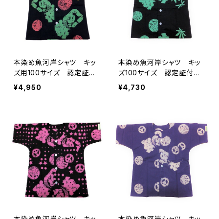
本染め魚河岸シャツ キッ
本染め魚河岸シャツ キッ
ズ用100サイズ 認定証付
ズ100サイズ 認定証付
き 木綿晒 獅子柄 黒×
き 木綿晒 麻の葉柄 黒
¥4,950
¥4,730
ラスタ 子供用 日本製
×ミント 子供用 日本
注染そめ 浴衣生地 職人
製 注染そめ リーフマー
の仕立てシャツ てぬぐい
ク 浴衣生地 職人の仕立
シャツ 濱いちシャツ 焼
てシャツ てぬぐいシャツ
津 浜通り 港町
濱いちシャツ 焼津 浜通
り 港町
本染め魚河岸シャツ キッ
本染め魚河岸シャツ キッ