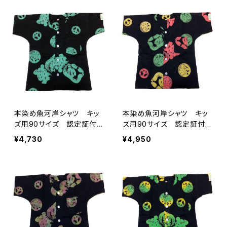
ちシャツ 焼津 浜通り
濱いちシャツ 焼津 浜通
港町
り 港町
本染め魚河岸シャツ キッ
本染め魚河岸シャツ キッ
ズ用90サイズ 認定証付
ズ用90サイズ 認定証付
き 木綿晒 平和柄 黒×
き 木綿晒 平和柄 黒×
¥4,730
¥4,950
ミント 子供用 日本製
ラスタ 子供用 日本製
注染そめ 浴衣生地 ピー
注染そめ 浴衣生地 ピー
スマーク 職人の仕立てシ
スマーク 職人の仕立てシ
ャツ てぬぐいシャツ 濱い
ャツ てぬぐいシャツ 濱い
ちシャツ 焼津 浜通り
ちシャツ 焼津 浜通り
港町
港町