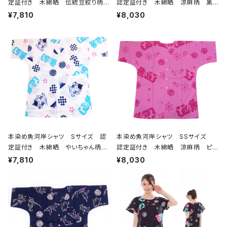
定証付き 木綿晒 伝統豆絞り柄
認定証付き 木綿晒 涼麻柄 黒×
巴紋 白×紺 日本製 注染そめ
グレー 日本製 注染そめ 浴衣生
¥7,810
¥8,030
浴衣生地 職人の仕立てシャツ て
地 職人の仕立てシャツ てぬぐい
ぬぐいシャツ 濱いちシャツ 焼
シャツ 濱いちシャツ 焼津 浜通
津 浜通り 港町 祭り
り 港町
本染め魚河岸シャツ Sサイズ 認
本染め魚河岸シャツ SSサイズ
定証付き 木綿晒 やいちゃん柄
認定証付き 木綿晒 涼麻柄 ピン
白 桜 富士山 市松模様 日本
ク×チェリーピンク 日本製 注染
¥7,810
¥8,030
製 注染そめ 浴衣生地 職人の
そめ 浴衣生地 職人の仕立てシャ
仕立てシャツ てぬぐいシャツ 濱
ツ てぬぐいシャツ 濱いちシャツ
いちシャツ 焼津 浜通り 港町
焼津 浜通り 港町