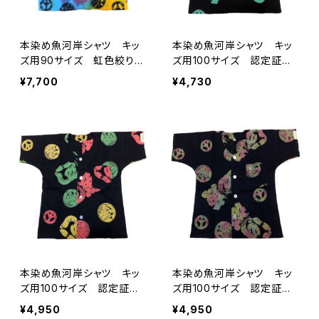
本染め魚河岸シャツ キッ
本染め魚河岸シャツ キッ
ズ用90サイズ 虹色絞り染
ズ用100サイズ 認定証付
め レインボータイダイ
き 木綿晒 平和柄 黒×
¥7,700
¥4,730
認定証付き 木綿晒 平和
ミント 子供用 日本製
柄 子供用 日本製 注染
注染そめ 浴衣生地 ピー
そめ 浴衣生地 ピースマ
スマーク 職人の仕立てシ
ーク 職人の仕立てシャ
ャツ てぬぐいシャツ 濱い
ツ てぬぐいシャツ 濱い
ちシャツ 焼津 浜通り
ちシャツ 焼津 浜通り
港町
港町
本染め魚河岸シャツ キッ
本染め魚河岸シャツ キッ
ズ用100サイズ 認定証付
ズ用100サイズ 認定証付
き 木綿晒 平和柄 黒×
き 木綿晒 平和柄 黒×
¥4,950
¥4,950
ラスタ 子供用 日本製
迷彩カモ 子供用 日本