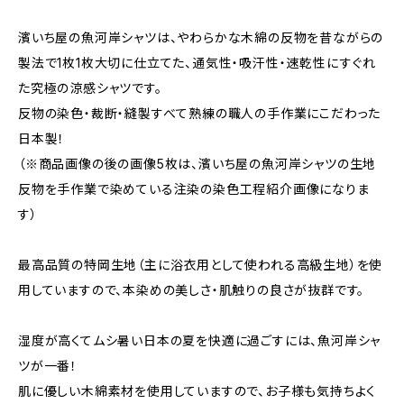
濱いち屋の魚河岸シャツは、やわらかな木綿の反物を昔ながらの
製法で1枚1枚大切に仕立てた、通気性・吸汗性・速乾性にすぐれ
た究極の涼感シャツです。
反物の染色・裁断・縫製すべて熟練の職人の手作業にこだわった
日本製！
（※商品画像の後の画像5枚は、濱いち屋の魚河岸シャツの生地
反物を手作業で染めている注染の染色工程紹介画像になりま
す）
最高品質の特岡生地（主に浴衣用として使われる高級生地）を使
用していますので、本染めの美しさ・肌触りの良さが抜群です。
湿度が高くてムシ暑い日本の夏を快適に過ごすには、魚河岸シャ
ツが一番！
肌に優しい木綿素材を使用していますので、お子様も気持ちよく