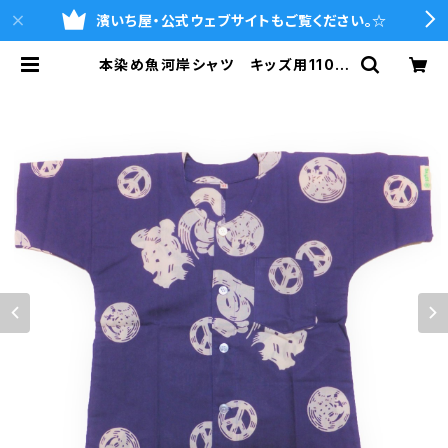
濱いち屋・公式ウェブサイトもご覧ください。☆
本染め魚河岸シャツ キッズ用110サ
イズ 認定証付き 木綿晒 平和
柄 紫×白 子供用 日本製 注染
そめ 浴衣生地 ピースマーク 職
人の仕立てシャツ てぬぐいシャツ
濱いちシャツ 焼津 浜通り 港町 |
魚河岸シャツの濱いち屋・通販サイト