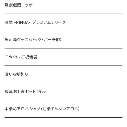
LLサイズ
120cm
120cm
鳥獣戯画コラボ
特大3Lサイズ
130cm
凜雅 -RINGA- プレミアムシリーズ
上下セット
魚河岸グッズ（バッグ・ポーチ他）
てぬぐい ご祝儀袋
濱いち髪飾り
焼津お土産セット（食品）
本染めアロハシャツ（注染てぬぐいアロハ）