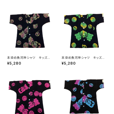
日本製 注染そめ 浴衣生
用 日本製 注染そめ 浴衣
地 ピースマーク 職人の仕立
生地 ピースマーク 職人の仕
てシャツ てぬぐいシャツ 濱い
立てシャツ てぬぐいシャツ 濱
ちシャツ 焼津 浜通り 港町
いちシャツ 焼津 浜通り 港
町
本染め魚河岸シャツ キッズ用1
本染め魚河岸シャツ キッズ用1
10サイズ 認定証付き 木綿
10サイズ 認定証付き 木綿
¥5,280
¥5,280
晒 平和柄 黒×迷彩カモ 子
晒 平和柄 黒×ジャマイカグ
供用 日本製 注染そめ 浴
ラデーション 子供用 日本
衣生地 ピースマーク 職人の
製 注染そめ 浴衣生地 ピー
仕立てシャツ てぬぐいシャツ
スマーク 職人の仕立てシャ
濱いちシャツ 焼津 浜通り
ツ てぬぐいシャツ 濱いちシャ
港町
ツ 焼津 浜通り 港町