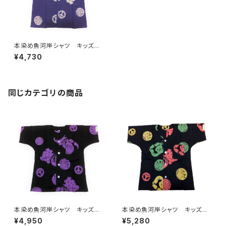
本染め魚河岸シャツ キッズ用1
10サイズ 認定証付き 木綿
¥4,730
晒 平和柄 紫×白 子供用
日本製 注染そめ 浴衣生
地 ピースマーク 職人の仕立
てシャツ てぬぐいシャツ 濱い
ちシャツ 焼津 浜通り 港町
同じカテゴリの商品
本染め魚河岸シャツ キッズ用1
本染め魚河岸シャツ キッズ用1
10サイズ 認定証付き 木綿
10サイズ 認定証付き 木綿
¥4,950
¥5,280
晒 平和柄 黒×紫 子供用
晒 平和柄 黒×ラスタ 子供