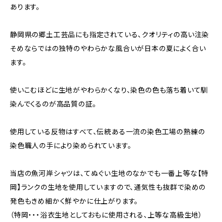
あります。
静岡県の郷土工芸品にも指定されている、クオリティの高い注染
そめならではの独特のやわらかな風合いが日本の夏によく合い
ます。
使いこむほどに生地がやわらかくなり、染色の色も落ち着いて馴
染んでくるのが高品質の証。
使用している反物はすべて、伝統ある一流の染色工場の熟練の
染色職人の手により染められています。
当店の魚河岸シャツは、てぬぐい生地のなかでも一番上等な【特
岡】ランクの生地を使用していますので、通気性も抜群で染めの
発色もきめ細かく鮮やかに仕上がります。
（特岡・・・浴衣生地としておもに使用される、上等な高級生地）