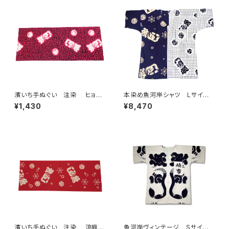
立てシャツ てぬぐいシャツ 濱
ぐいシャツ 濱いちシャツ 焼
いちシャツ 焼津 浜通り 港
津 浜通り 港町 祭り
町
濱いち手ぬぐい 注染 ヒョウ
本染め魚河岸シャツ Lサイ
柄 ネオンピンク×ホワイト 伝
ズ 認定証付き 木綿晒 日本
¥1,430
¥8,470
統染色技法 レオパード柄 特
製 涼麻柄×伝統豆絞り柄 紺
岡 綿100％ 浴衣生地 本染
×白 注染そめ 浴衣生地 クレ
め 日本てぬぐい 魚河岸 和
イジーパターン ハーフ＆ハー
柄 アニマル柄
フ 職人の仕立てシャツ てぬ
ぐいシャツ 濱いちシャツ 焼
津 浜通り 港町
濱いち手ぬぐい 注染 涼麻
魚河岸ヴィンテージ Sサイ