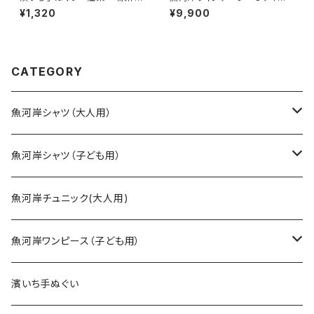
柄 赤色×白 朱色 茜色 伝
ズ 魚河岸シャツのルーツ 木
¥1,320
¥9,900
統染色技法 麻模様 特岡
綿晒 日本製 注染そめ 職
綿100％ 浴衣生地 本染め
人の仕立てシャツ てぬぐいシ
日本てぬぐい 魚河岸 和柄
ャツ 手拭い襦袢 濱いちシャ
ツ 焼津 浜通り 港町
CATEGORY
魚河岸シャツ（大人用）
SSサイズ
魚河岸シャツ（子ども用）
Sサイズ
90cm
魚河岸チュニック(大人用)
Mサイズ
100cm
魚河岸ワンピース（子ども用）
Lサイズ
110cm
100cm
濱いち手ぬぐい