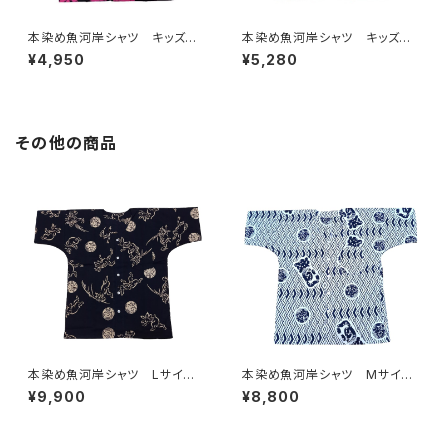
本染め魚河岸シャツ キッズ用1
本染め魚河岸シャツ キッズ用1
10サイズ 認定証付き 木綿
10サイズ 認定証付き 木綿
¥4,950
¥5,280
晒 平和柄 黒×ピンク 子供
晒 平和柄 黒×ピンク水色グ
用 日本製 注染そめ 浴衣
ラデーション 子供用 日本
生地 ピースマーク 職人の仕
製 注染そめ 浴衣生地 ピー
立てシャツ てぬぐいシャツ 濱
スマーク 職人の仕立てシャ
いちシャツ 焼津 浜通り 港
ツ てぬぐいシャツ 濱いちシャ
その他の商品
町
ツ 焼津 浜通り 港町
本染め魚河岸シャツ Lサイ
本染め魚河岸シャツ Mサイ
ズ 国宝・鳥獣戯画 高山寺公
ズ 認定証付き 木綿晒 菱青
¥9,900
¥8,800
認 認定証付き 木綿晒 黒×
海波×伝統魚河岸柄 白×紺
キナリ 日本製 注染そめ
日本製 注染そめ 浴衣生
兎 蛙 浴衣生地 職人の仕
地 職人の仕立てシャツ てぬ