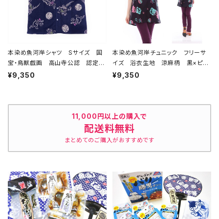
本染め魚河岸シャツ Sサイズ 国
本染め魚河岸チュニック フリーサ
宝・鳥獣戯画 高山寺公認 認定証
イズ 浴衣生地 涼麻柄 黒×ピン
付き 木綿晒 紺×白（桜色＆若草
ク・水色グラデーション 日本製 注
¥9,350
¥9,350
色ぼかし入り） 日本製 注染そ
染そめ 木綿 職人の仕立てチュニ
め 兎 蛙 浴衣生地 職人の仕
ック 焼津 浜通り 港町
立てシャツ てぬぐいシャツ 濱いち
シャツ 焼津 浜通り 港町
11,000円以上の購入で
配送料無料
まとめてのご購入がおすすめです