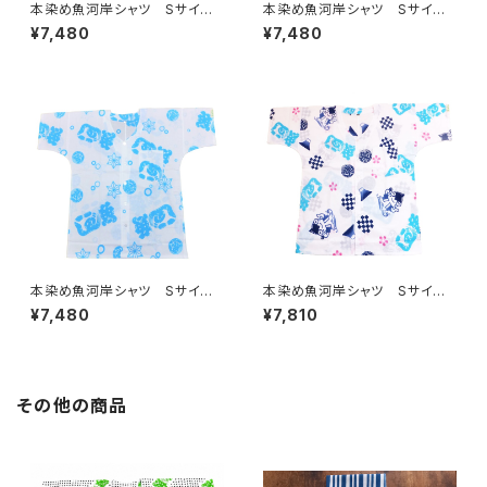
本染め魚河岸シャツ Sサイ
本染め魚河岸シャツ Sサイ
ズ 認定証付き 木綿晒 涼麻
ズ 認定証付き 木綿晒 涼麻
¥7,480
¥7,480
柄 白×ピンク 日本製 注染
柄 白×紺 日本製 注染そ
そめ 浴衣生地 職人の仕立て
め 浴衣生地 職人の仕立てシ
シャツ てぬぐいシャツ 濱いち
ャツ てぬぐいシャツ 濱いちシ
シャツ 焼津 浜通り 港町
ャツ 焼津 浜通り 港町
本染め魚河岸シャツ Sサイ
本染め魚河岸シャツ Sサイ
ズ 認定証付き 木綿晒 涼麻
ズ 認定証付き 木綿晒 やい
¥7,480
¥7,810
柄 白×水色 日本製 注染そ
ちゃん柄 白 桜 富士山 市
め 浴衣生地 職人の仕立てシ
松模様 日本製 注染そめ
ャツ てぬぐいシャツ 濱いちシ
浴衣生地 職人の仕立てシャ
ャツ 焼津 浜通り 港町
ツ てぬぐいシャツ 濱いちシャ
ツ 焼津 浜通り 港町
その他の商品