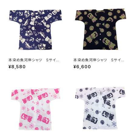
本染め魚河岸シャツ Sサイ
本染め魚河岸シャツ Sサイ
ズ 認定証付き 木綿晒 やい
ズ 認定証付き 木綿晒 麻の
¥8,580
¥6,600
ちゃん 海ものがたり 紺×
葉柄 黒×迷彩カモ 日本製
白 鰹 カツオ 日本製 注染
注染そめ 浴衣生地 リーフマ
そめ 浴衣生地 職人の仕立て
ーク 職人の仕立てシャツ て
シャツ てぬぐいシャツ 濱いち
ぬぐいシャツ 濱いちシャツ 焼
シャツ 焼津 浜通り 港町
津 浜通り 港町