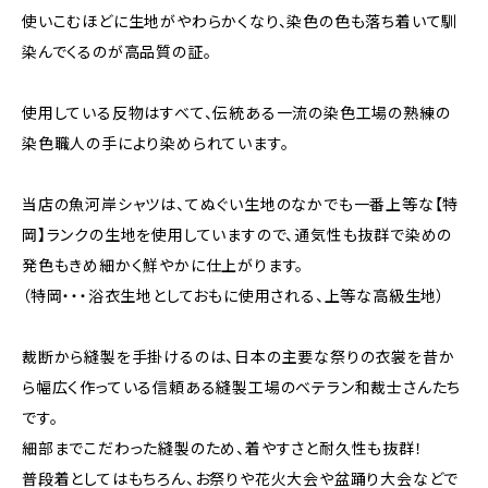
使いこむほどに生地がやわらかくなり、染色の色も落ち着いて馴
染んでくるのが高品質の証。
使用している反物はすべて、伝統ある一流の染色工場の熟練の
染色職人の手により染められています。
当店の魚河岸シャツは、てぬぐい生地のなかでも一番上等な【特
岡】ランクの生地を使用していますので、通気性も抜群で染めの
発色もきめ細かく鮮やかに仕上がります。
（特岡・・・浴衣生地としておもに使用される、上等な高級生地）
裁断から縫製を手掛けるのは、日本の主要な祭りの衣裳を昔か
ら幅広く作っている信頼ある縫製工場のベテラン和裁士さんたち
です。
細部までこだわった縫製のため、着やすさと耐久性も抜群！
普段着としてはもちろん、お祭りや花火大会や盆踊り大会などで