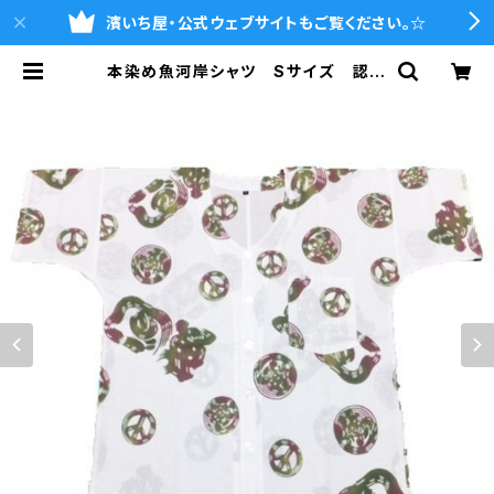
濱いち屋・公式ウェブサイトもご覧ください。☆
本染め魚河岸シャツ Sサイズ 認定
証付き 木綿晒 平和柄 白×迷彩
カモ 日本製 注染そめ 浴衣生
地 ピースマーク 職人の仕立てシャ
ツ てぬぐいシャツ 濱いちシャツ
焼津 浜通り 港町 | 魚河岸シャツ
の濱いち屋・通販サイト