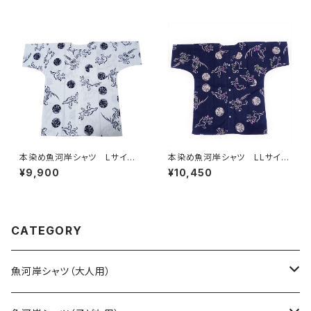
色×白 注染そめ 浴衣生地 ク
そめ 浴衣生地 クレイジーパ
レイジーパターン ハーフ＆ハ
ターン ハーフ＆ハーフ 職人
ーフ 職人の仕立てシャツ て
の仕立てシャツ てぬぐいシャ
ぬぐいシャツ 濱いちシャツ 焼
ツ 濱いちシャツ 焼津 浜通
津 浜通り 港町
り 港町
本染め魚河岸シャツ Lサイ
本染め魚河岸シャツ LLサイ
ズ 国宝・鳥獣戯画 高山寺公
ズ 国宝・鳥獣戯画 高山寺公
¥9,900
¥10,450
認 認定証付き 木綿晒 キナ
認 認定証付き 木綿晒 紺×
リ×紺 日本製 注染そめ
白（桜色＆若草色ぼかし入り）
兎 蛙 浴衣生地 職人の仕
日本製 注染そめ 兎 蛙
立てシャツ てぬぐいシャツ 濱
浴衣生地 職人の仕立てシャ
いちシャツ 焼津 浜通り 港
ツ てぬぐいシャツ 濱いちシャ
CATEGORY
町
ツ 焼津 浜通り 港町
魚河岸シャツ（大人用）