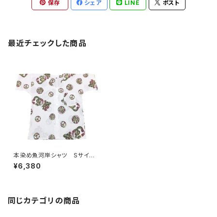
保存
シェア
LINE
ポスト
最近チェックした商品
本染め魚河岸シャツ Sサイ
ズ 認定証付き 木綿晒 平和
¥6,380
柄 白×迷彩カモ 日本製 注
染そめ 浴衣生地 ピースマー
ク 職人の仕立てシャツ てぬ
ぐいシャツ 濱いちシャツ 焼
津 浜通り 港町
同じカテゴリの商品