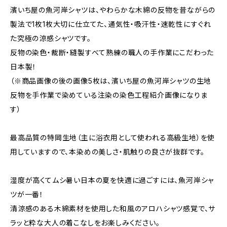
濱いち屋の魚河岸シャツは、やわらかな木綿の反物を昔ながらの
製法で1枚1枚大切に仕立てた、通気性・吸汗性・速乾性にすぐれ
た究極の涼感シャツです。
反物の染色・裁断・縫製すべて熟練の職人の手作業にこだわった
日本製！
（※商品画像の後の画像5枚は、濱いち屋の魚河岸シャツの生地
反物を手作業で染めている注染の染色工程紹介画像になりま
す）
最高品質の特岡生地（主に浴衣用として使われる高級生地）を使
用していますので、本染めの美しさ・肌触りの良さが抜群です。
湿度が高くてムシ暑い日本の夏を快適に過ごすには、魚河岸シャ
ツが一番！
清涼感のある木綿素材を使用した和風のアロハシャツ感覚で、サ
ラッと粋な大人の着こなしをお楽しみください。