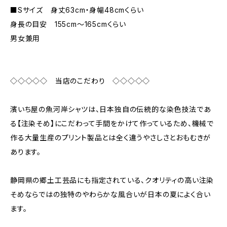
■Sサイズ 身丈63cm・身幅48cmくらい
身長の目安 155cm〜165cmくらい
男女兼用
◇◇◇◇◇ 当店のこだわり ◇◇◇◇◇
濱いち屋の魚河岸シャツは、日本独自の伝統的な染色技法であ
る【注染そめ】にこだわって手間をかけて作っているため、機械で
作る大量生産のプリント製品とは全く違うやさしさとおもむきが
あります。
静岡県の郷土工芸品にも指定されている、クオリティの高い注染
そめならではの独特のやわらかな風合いが日本の夏によく合い
ます。