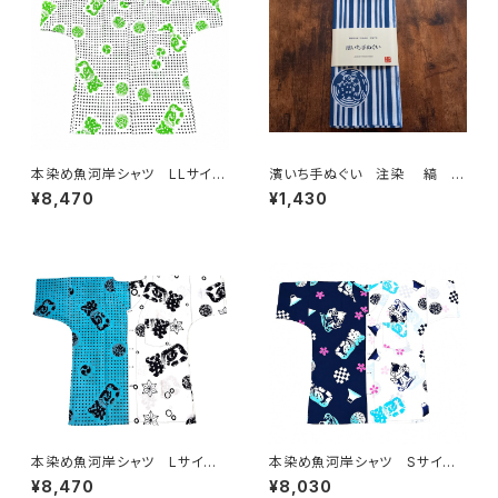
本染め魚河岸シャツ LLサイ
濱いち手ぬぐい 注染 縞 鰹
ズ 認定証付き 木綿晒 伝統
縞 伝統染色技法 特岡 綿1
¥8,470
¥1,430
豆絞り柄 巴紋 白×紺＆黄
00％ 浴衣生地 本染め 日
緑 日本製 注染そめ 浴衣
本てぬぐい 魚河岸 和柄
生地 職人の仕立てシャツ て
ぬぐいシャツ 濱いちシャツ 焼
津 浜通り 港町 祭り
本染め魚河岸シャツ Lサイ
本染め魚河岸シャツ Sサイ
ズ 認定証付き 木綿晒 日本
ズ 認定証付き 木綿晒 やい
¥8,470
¥8,030
製 伝統豆絞り柄×涼麻柄 水
ちゃんスペシャル 日本製 注染