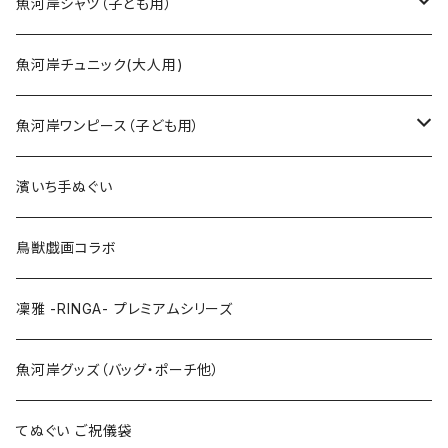
SSサイズ
魚河岸シャツ（子ども用）
Sサイズ
90cm
魚河岸チュニック(大人用)
Mサイズ
100cm
魚河岸ワンピース（子ども用）
Lサイズ
110cm
100cm
濱いち手ぬぐい
LLサイズ
120cm
120cm
鳥獣戯画コラボ
特大3Lサイズ
130cm
凜雅 -RINGA- プレミアムシリーズ
上下セット
魚河岸グッズ（バッグ・ポーチ他）
てぬぐい ご祝儀袋