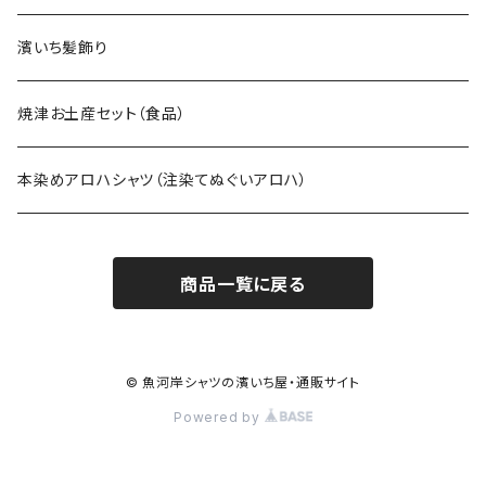
濱いち髪飾り
焼津お土産セット（食品）
本染めアロハシャツ（注染てぬぐいアロハ）
商品一覧に戻る
© 魚河岸シャツの濱いち屋・通販サイト
Powered by