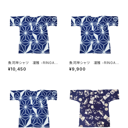
魚河岸シャツ 凜雅 -RINGA-
魚河岸シャツ 凜雅 -RINGA-
プレミアムシリーズ① 麻かざぐ
プレミアムシリーズ① 麻かざぐ
¥10,450
¥9,900
るま LLサイズ 認定証付き
るま Lサイズ 認定証付き
木綿晒 日本製 注染そめ
木綿晒 日本製 注染そめ
浴衣生地 職人の仕立てシャ
浴衣生地 職人の仕立てシャ
ツ 濱いちシャツ 焼津
ツ 濱いちシャツ 焼津