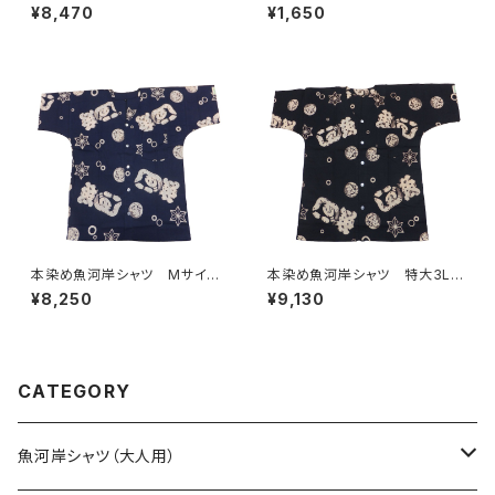
ズ 認定証付き 木綿晒 日本
玉 ドット 特岡 綿100％
¥8,470
¥1,650
製 伝統豆絞り柄×涼麻柄 水
浴衣生地 本染め 日本てぬぐ
色×白 注染そめ 浴衣生地 ク
い 和モダン 和柄
レイジーパターン ハーフ＆ハ
ーフ 職人の仕立てシャツ て
ぬぐいシャツ 濱いちシャツ 焼
津 浜通り 港町
本染め魚河岸シャツ Mサイ
本染め魚河岸シャツ 特大3Lサ
ズ 認定証付き 木綿晒 涼麻
イズ 認定証付き 木綿晒 涼
¥8,250
¥9,130
柄 紺×白 日本製 注染そ
麻柄 黒×オフホワイト 日本
め 浴衣生地 職人の仕立てシ
製 注染そめ 浴衣生地 職
ャツ てぬぐいシャツ 濱いちシ
人の仕立てシャツ てぬぐいシ
ャツ 焼津 浜通り 港町
ャツ 濱いちシャツ 焼津 浜
通り 港町
CATEGORY
魚河岸シャツ（大人用）