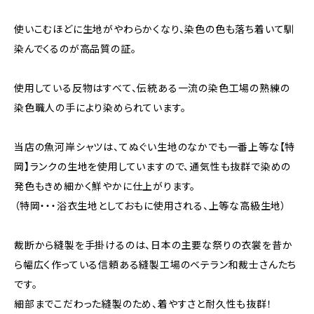
使いこむほどに生地がやわらかくなり、染色の色も落ち着いて馴
染んでくるのが高品質の証。
使用している反物はすべて、伝統ある一流の染色工場の熟練の
染色職人の手により染められています。
当店の魚河岸シャツは、てぬぐい生地のなかでも一番上等な【特
岡】ランクの生地を使用していますので、通気性も抜群で染めの
発色もきめ細かく鮮やかに仕上がります。
（特岡・・・浴衣生地としておもに使用される、上等な高級生地）
裁断から縫製を手掛けるのは、日本の主要な祭りの衣裳を昔か
ら幅広く作っている信頼ある縫製工場のベテラン和裁士さんたち
です。
細部までこだわった縫製のため、着やすさと耐久性も抜群！