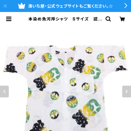
濱いち屋・公式ウェブサイトもご覧ください。☆
本染め魚河岸シャツ Sサイズ 認定
証付き 木綿晒 平和柄 白×ジャマ
イカグラデーション 日本製 注染そ
め 浴衣生地 ピースマーク 職人
の仕立てシャツ てぬぐいシャツ 濱
いちシャツ 焼津 浜通り 港町 | 魚
河岸シャツの濱いち屋・通販サイト