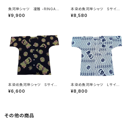
魚河岸シャツ 凜雅 -RINGA-
本染め魚河岸シャツ Sサイ
プレミアムシリーズ① 麻かざぐ
ズ 認定証付き 木綿晒 やい
¥9,900
¥8,580
るま Mサイズ 認定証付き
ちゃん 海ものがたり 紺×
木綿晒 日本製 注染そめ
白 鰹 カツオ 日本製 注染
浴衣生地 職人の仕立てシャ
そめ 浴衣生地 職人の仕立て
ツ 濱いちシャツ 焼津
シャツ てぬぐいシャツ 濱いち
シャツ 焼津 浜通り 港町
本染め魚河岸シャツ Sサイ
本染め魚河岸シャツ Lサイ
ズ 認定証付き 木綿晒 麻の
ズ 認定証付き 木綿晒 菱青
¥6,600
¥8,800
葉柄 黒×迷彩カモ 日本製
海波×伝統魚河岸柄 白×紺
注染そめ 浴衣生地 リーフマ
日本製 注染そめ 浴衣生
ーク 職人の仕立てシャツ て
地 職人の仕立てシャツ てぬ
ぬぐいシャツ 濱いちシャツ 焼
ぐいシャツ 濱いちシャツ 焼
津 浜通り 港町
津 浜通り 港町 祭り
その他の商品