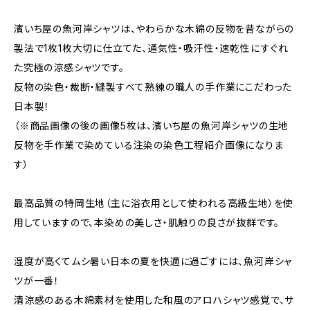
濱いち屋の魚河岸シャツは、やわらかな木綿の反物を昔ながらの
製法で1枚1枚大切に仕立てた、通気性・吸汗性・速乾性にすぐれ
た究極の涼感シャツです。
反物の染色・裁断・縫製すべて熟練の職人の手作業にこだわった
日本製！
（※商品画像の後の画像5枚は、濱いち屋の魚河岸シャツの生地
反物を手作業で染めている注染の染色工程紹介画像になりま
す）
最高品質の特岡生地（主に浴衣用として使われる高級生地）を使
用していますので、本染めの美しさ・肌触りの良さが抜群です。
湿度が高くてムシ暑い日本の夏を快適に過ごすには、魚河岸シャ
ツが一番！
清涼感のある木綿素材を使用した和風のアロハシャツ感覚で、サ