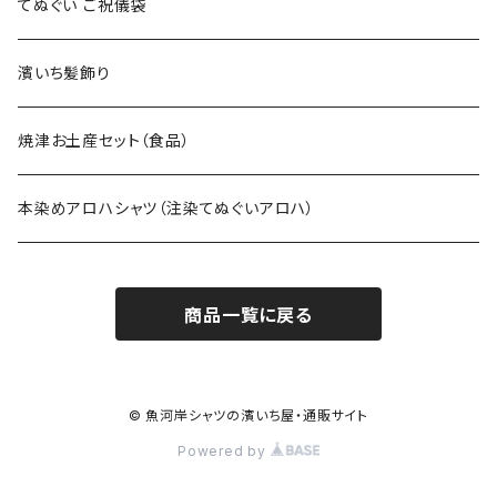
てぬぐい ご祝儀袋
濱いち髪飾り
焼津お土産セット（食品）
本染めアロハシャツ（注染てぬぐいアロハ）
商品一覧に戻る
© 魚河岸シャツの濱いち屋・通販サイト
Powered by