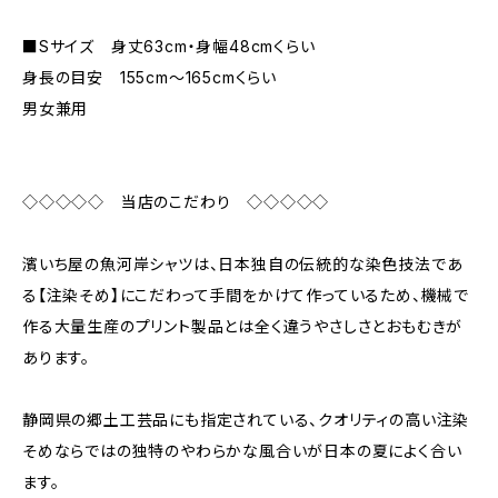
■Sサイズ 身丈63cm・身幅48cmくらい
身長の目安 155cm〜165cmくらい
男女兼用
◇◇◇◇◇ 当店のこだわり ◇◇◇◇◇
濱いち屋の魚河岸シャツは、日本独自の伝統的な染色技法であ
る【注染そめ】にこだわって手間をかけて作っているため、機械で
作る大量生産のプリント製品とは全く違うやさしさとおもむきが
あります。
静岡県の郷土工芸品にも指定されている、クオリティの高い注染
そめならではの独特のやわらかな風合いが日本の夏によく合い
ます。