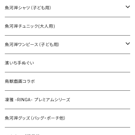
SSサイズ
魚河岸シャツ（子ども用）
Sサイズ
90cm
魚河岸チュニック(大人用)
Mサイズ
100cm
魚河岸ワンピース（子ども用）
Lサイズ
110cm
100cm
濱いち手ぬぐい
LLサイズ
120cm
120cm
鳥獣戯画コラボ
特大3Lサイズ
130cm
凜雅 -RINGA- プレミアムシリーズ
上下セット
魚河岸グッズ（バッグ・ポーチ他）