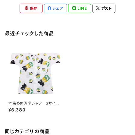
保存
シェア
LINE
ポスト
最近チェックした商品
本染め魚河岸シャツ Sサイ
ズ 認定証付き 木綿晒 平和
¥6,380
柄 白×ジャマイカグラデーショ
ン 日本製 注染そめ 浴衣生
地 ピースマーク 職人の仕立
てシャツ てぬぐいシャツ 濱い
ちシャツ 焼津 浜通り 港町
同じカテゴリの商品