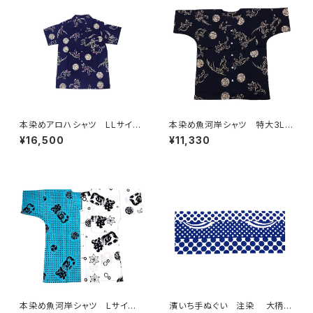
本染めアロハシャツ LLサイ
本染め魚河岸シャツ 特大3Lサ
ズ 国宝・鳥獣戯画 高山寺公
イズ 国宝・鳥獣戯画 高山寺
¥16,500
¥11,330
認 木綿晒 紺×白（桜色＆若
公認 認定証付き 木綿晒 黒
草色ぼかし入り） 日本製 注
×キナリ 日本製 注染そめ
染そめ 兎 蛙 浴衣生地
兎 蛙 浴衣生地 職人の仕
職人の仕立てシャツ 注染てぬ
立てシャツ てぬぐいシャツ 濱
ぐいアロハシャツ
いちシャツ 焼津 浜通り 港
町
本染め魚河岸シャツ Lサイ
濱いち手ぬぐい 注染 大柄水