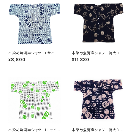
本染め魚河岸シャツ Lサイ
本染め魚河岸シャツ 特大3Lサ
ズ 認定証付き 木綿晒 菱青
イズ 国宝・鳥獣戯画 高山寺
¥8,800
¥11,330
海波×伝統魚河岸柄 白×紺
公認 認定証付き 木綿晒 黒
日本製 注染そめ 浴衣生
×キナリ 日本製 注染そめ
地 職人の仕立てシャツ てぬ
兎 蛙 浴衣生地 職人の仕
ぐいシャツ 濱いちシャツ 焼
立てシャツ てぬぐいシャツ 濱
津 浜通り 港町 祭り
いちシャツ 焼津 浜通り 港
町
本染め魚河岸シャツ LLサイ
本染め魚河岸シャツ 特大3Lサ