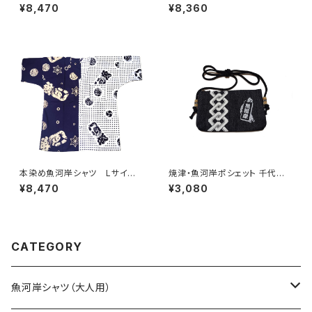
ズ 認定証付き 木綿晒 伝統
イズ 認定証付き 木綿晒 星
¥8,470
¥8,360
豆絞り柄 巴紋 白×紺＆黄
柄入り豆絞り 紺×白 日本
緑 日本製 注染そめ 浴衣
製 注染そめ 浴衣生地 ピー
生地 職人の仕立てシャツ て
スマーク 職人の仕立てシャ
ぬぐいシャツ 濱いちシャツ 焼
ツ てぬぐいシャツ 濱いちシャ
津 浜通り 港町 祭り
ツ 焼津 浜通り 港町
本染め魚河岸シャツ Lサイ
焼津・魚河岸ポシェット 千代掛
ズ 認定証付き 木綿晒 日本
けポーチ 【千社札吉原繋ぎ 魚
¥8,470
¥3,080
製 涼麻柄×伝統豆絞り柄 紺
河岸】チャック付き デニム素材
×白 注染そめ 浴衣生地 クレ
日本製
イジーパターン ハーフ＆ハー
フ 職人の仕立てシャツ てぬ
ぐいシャツ 濱いちシャツ 焼
CATEGORY
津 浜通り 港町
魚河岸シャツ（大人用）