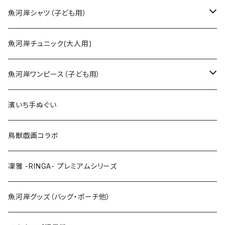
SSサイズ
魚河岸シャツ（子ども用）
Sサイズ
90cm
魚河岸チュニック(大人用)
Mサイズ
100cm
魚河岸ワンピース（子ども用）
Lサイズ
110cm
100cm
濱いち手ぬぐい
LLサイズ
120cm
120cm
鳥獣戯画コラボ
特大3Lサイズ
130cm
凜雅 -RINGA- プレミアムシリーズ
上下セット
魚河岸グッズ（バッグ・ポーチ他）