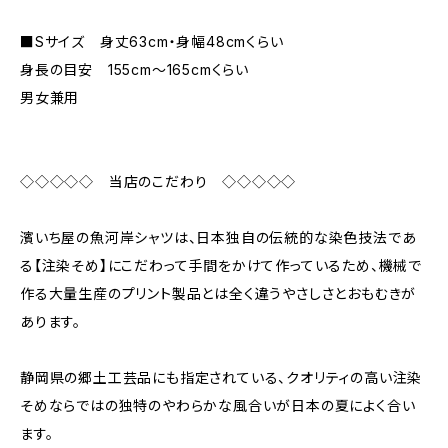
■Sサイズ 身丈63cm・身幅48cmくらい
身長の目安 155cm〜165cmくらい
男女兼用
◇◇◇◇◇ 当店のこだわり ◇◇◇◇◇
濱いち屋の魚河岸シャツは、日本独自の伝統的な染色技法であ
る【注染そめ】にこだわって手間をかけて作っているため、機械で
作る大量生産のプリント製品とは全く違うやさしさとおもむきが
あります。
静岡県の郷土工芸品にも指定されている、クオリティの高い注染
そめならではの独特のやわらかな風合いが日本の夏によく合い
ます。