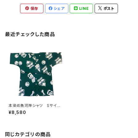
保存
シェア
LINE
ポスト
最近チェックした商品
本染め魚河岸シャツ Sサイ
ズ 認定証付き 木綿晒 やい
¥8,580
ちゃん柄 深緑 モンゴル 日
本製 注染そめ 浴衣生地
職人の仕立てシャツ てぬぐい
シャツ 濱いちシャツ 焼津
浜通り 港町
同じカテゴリの商品