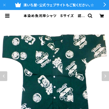
濱いち屋・公式ウェブサイトもご覧ください。☆
本染め魚河岸シャツ Sサイズ 認定
証付き 木綿晒 やいちゃん柄 深
緑 モンゴル 日本製 注染そめ
浴衣生地 職人の仕立てシャツ てぬ
ぐいシャツ 濱いちシャツ 焼津 浜
通り 港町 | 魚河岸シャツの濱いち
屋・通販サイト