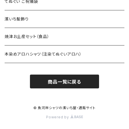
てぬぐい ご祝儀袋
濱いち髪飾り
焼津お土産セット（食品）
本染めアロハシャツ（注染てぬぐいアロハ）
商品一覧に戻る
© 魚河岸シャツの濱いち屋・通販サイト
Powered by