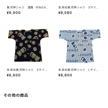
魚河岸シャツ 凜雅 -RINGA-
本染め魚河岸シャツ Sサイ
プレミアムシリーズ① 麻かざぐ
ズ 認定証付き 木綿晒 やい
¥9,900
¥8,580
るま Mサイズ 認定証付き
ちゃん 海ものがたり 紺×
木綿晒 日本製 注染そめ
白 鰹 カツオ 日本製 注染
浴衣生地 職人の仕立てシャ
そめ 浴衣生地 職人の仕立て
ツ 濱いちシャツ 焼津
シャツ てぬぐいシャツ 濱いち
シャツ 焼津 浜通り 港町
本染め魚河岸シャツ Sサイ
本染め魚河岸シャツ Lサイ
ズ 認定証付き 木綿晒 麻の
ズ 認定証付き 木綿晒 菱青
¥6,600
¥8,800
葉柄 黒×迷彩カモ 日本製
海波×伝統魚河岸柄 白×紺
注染そめ 浴衣生地 リーフマ
日本製 注染そめ 浴衣生
ーク 職人の仕立てシャツ て
地 職人の仕立てシャツ てぬ
ぬぐいシャツ 濱いちシャツ 焼
ぐいシャツ 濱いちシャツ 焼
津 浜通り 港町
津 浜通り 港町 祭り
その他の商品