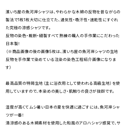
濱いち屋の魚河岸シャツは、やわらかな木綿の反物を昔ながらの
製法で1枚1枚大切に仕立てた、通気性・吸汗性・速乾性にすぐれ
た究極の涼感シャツです。
反物の染色・裁断・縫製すべて熟練の職人の手作業にこだわった
日本製！
（※商品画像の後の画像5枚は、濱いち屋の魚河岸シャツの生地
反物を手作業で染めている注染の染色工程紹介画像になりま
す）
最高品質の特岡生地（主に浴衣用として使われる高級生地）を使
用していますので、本染めの美しさ・肌触りの良さが抜群です。
湿度が高くてムシ暑い日本の夏を快適に過ごすには、魚河岸シャ
ツが一番！
清涼感のある木綿素材を使用した和風のアロハシャツ感覚で、サ