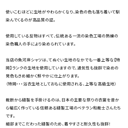
使いこむほどに生地がやわらかくなり、染色の色も落ち着いて馴
染んでくるのが高品質の証。
使用している反物はすべて、伝統ある一流の染色工場の熟練の
染色職人の手により染められています。
当店の魚河岸シャツは、てぬぐい生地のなかでも一番上等な【特
岡】ランクの生地を使用していますので、通気性も抜群で染めの
発色もきめ細かく鮮やかに仕上がります。
（特岡・・・浴衣生地としておもに使用される、上等な高級生地）
裁断から縫製を手掛けるのは、日本の主要な祭りの衣裳を昔か
ら幅広く作っている信頼ある縫製工場のベテラン和裁士さんたち
です。
細部までこだわった縫製のため、着やすさと耐久性も抜群！