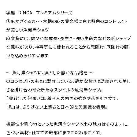
凜雅 -RINGA- プレミアムシリーズ
①麻かざぐるま・・・大柄の麻の葉文様に白と藍色のコントラスト
が美しい魚河岸シャツ
麻文様には、健やかな成長・長生き・強い生命力などのポジティブ
な意味があり、神事等にも使われることから魔除け・厄除けの願
いも込められています
～ 魚河岸シャツに、凜とした静かな品格を ～
のコンセプトのもとに製作している、静かな強さと洗練された美し
さを掛け合わせた新たなスタイルの魚河岸シャツ。
「凜」とした佇まいは、着る人の内面の強さや芯を引き立て、
「雅」は、さりげない上質さと日本的な美意識を表現。
機能性や着心地といった魚河岸シャツ本来の魅力はそのままに、
色・柄・素材・仕立ての細部にまでこだわることで、