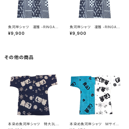
魚河岸シャツ 凜雅 -RINGA-
魚河岸シャツ 凜雅 -RINGA-
プレミアムシリーズ② 伝統幾
プレミアムシリーズ② 伝統幾
¥9,900
¥9,900
何学小紋柄 Mサイズ 認定証
何学小紋柄 Lサイズ 認定証
付き 木綿晒 日本製 注染そ
付き 木綿晒 日本製 注染そ
め 浴衣生地 職人の仕立てシ
め 浴衣生地 職人の仕立てシ
ャツ 濱いちシャツ 焼津
ャツ 濱いちシャツ 焼津
その他の商品
本染め魚河岸シャツ 特大3Lサ
本染め魚河岸シャツ Mサイ
イズ 認定証付き 木綿晒 涼
ズ 認定証付き 木綿晒 日本