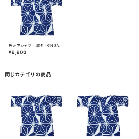
魚河岸シャツ 凜雅 -RINGA-
プレミアムシリーズ① 麻かざぐ
¥9,900
るま Mサイズ 認定証付き
木綿晒 日本製 注染そめ
浴衣生地 職人の仕立てシャ
ツ 濱いちシャツ 焼津
同じカテゴリの商品