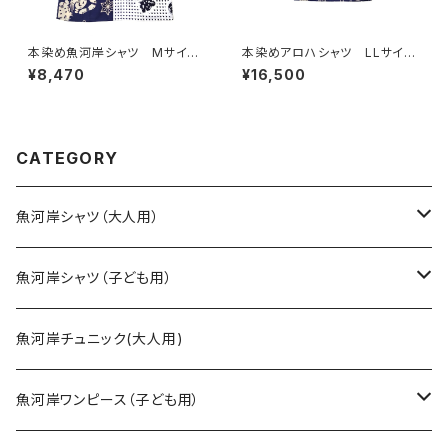
本染め魚河岸シャツ Mサイ
本染めアロハシャツ LLサイ
ズ 認定証付き 木綿晒 日本
ズ 国宝・鳥獣戯画 高山寺公
¥8,470
¥16,500
製 涼麻柄×伝統豆絞り柄 紺
認 木綿晒 紺×白（桜色＆若
×白 注染そめ 浴衣生地 クレ
草色ぼかし入り） 日本製 注
イジーパターン ハーフ＆ハー
染そめ 兎 蛙 浴衣生地
フ 職人の仕立てシャツ てぬ
職人の仕立てシャツ 注染てぬ
ぐいシャツ 濱いちシャツ 焼
ぐいアロハシャツ
CATEGORY
津 浜通り 港町
魚河岸シャツ（大人用）
SSサイズ
魚河岸シャツ（子ども用）
Sサイズ
90cm
魚河岸チュニック(大人用)
Mサイズ
100cm
魚河岸ワンピース（子ども用）