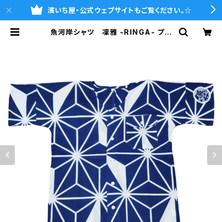
濱いち屋・公式ウェブサイトもご覧ください。☆
魚河岸シャツ 凜雅 -RINGA- プレ
ミアムシリーズ① 麻かざぐるま M
サイズ 認定証付き 木綿晒 日本
製 注染そめ 浴衣生地 職人の仕
立てシャツ 濱いちシャツ 焼津 | 魚
河岸シャツの濱いち屋・通販サイト