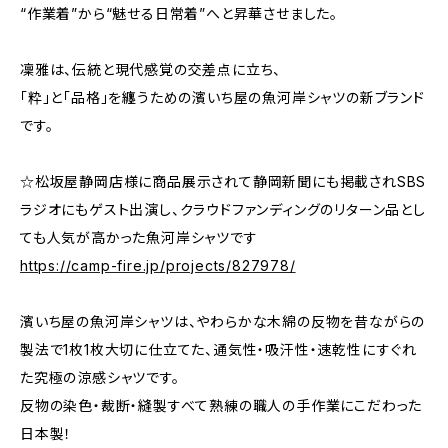
“作業着”から“魅せる日常着”へと昇華させました。
凜雅は、伝統と現代感覚の交差点に立ち、
「粋」と「品格」を纏うための濱いち屋の魚河岸シャツの新ブランド
です。
☆松坂屋静岡店様に商品展示されて静岡新聞にも掲載されSBS
ラジオにもゲスト出演し、クラウドファンディングのリターン品とし
ても人気が高かった魚河岸シャツです
https://camp-fire.jp/projects/827978/
濱いち屋の魚河岸シャツは、やわらかな木綿の反物を昔ながらの
製法で1枚1枚大切に仕立てた、通気性・吸汗性・速乾性にすぐれ
た究極の涼感シャツです。
反物の染色・裁断・縫製すべて熟練の職人の手作業にこだわった
日本製！