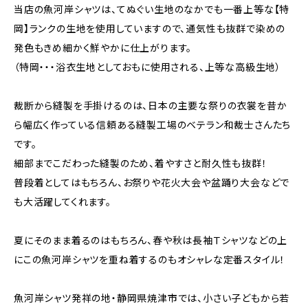
当店の魚河岸シャツは、てぬぐい生地のなかでも一番上等な【特
岡】ランクの生地を使用していますので、通気性も抜群で染めの
発色もきめ細かく鮮やかに仕上がります。
（特岡・・・浴衣生地としておもに使用される、上等な高級生地）
裁断から縫製を手掛けるのは、日本の主要な祭りの衣裳を昔か
ら幅広く作っている信頼ある縫製工場のベテラン和裁士さんたち
です。
細部までこだわった縫製のため、着やすさと耐久性も抜群！
普段着としてはもちろん、お祭りや花火大会や盆踊り大会などで
も大活躍してくれます。
夏にそのまま着るのはもちろん、春や秋は長袖Ｔシャツなどの上
にこの魚河岸シャツを重ね着するのもオシャレな定番スタイル！
魚河岸シャツ発祥の地・静岡県焼津市では、小さい子どもから若