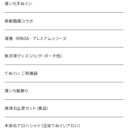
Lサイズ
110cm
100cm
濱いち手ぬぐい
LLサイズ
120cm
120cm
鳥獣戯画コラボ
特大3Lサイズ
130cm
凜雅 -RINGA- プレミアムシリーズ
上下セット
魚河岸グッズ（バッグ・ポーチ他）
てぬぐい ご祝儀袋
濱いち髪飾り
焼津お土産セット（食品）
本染めアロハシャツ（注染てぬぐいアロハ）