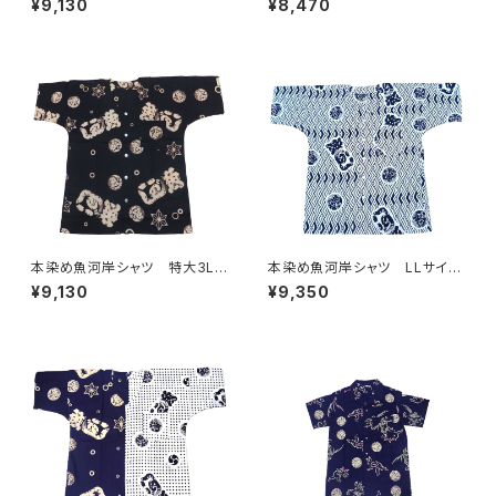
¥9,130
¥8,470
麻柄 紺×白 日本製 注染そ
製 伝統豆絞り柄×涼麻柄 水
め 浴衣生地 職人の仕立てシ
色×白 注染そめ 浴衣生地 ク
ャツ てぬぐいシャツ 濱いちシ
レイジーパターン ハーフ＆ハ
ャツ 焼津 浜通り 港町
ーフ 職人の仕立てシャツ て
ぬぐいシャツ 濱いちシャツ 焼
津 浜通り 港町
本染め魚河岸シャツ 特大3Lサ
本染め魚河岸シャツ LLサイ
イズ 認定証付き 木綿晒 涼
ズ 認定証付き 木綿晒 菱青
¥9,130
¥9,350
麻柄 黒×オフホワイト 日本
海波×伝統魚河岸柄 白×紺
製 注染そめ 浴衣生地 職
日本製 注染そめ 浴衣生
人の仕立てシャツ てぬぐいシ
地 職人の仕立てシャツ てぬ
ャツ 濱いちシャツ 焼津 浜
ぐいシャツ 濱いちシャツ 焼
通り 港町
津 浜通り 港町 祭り