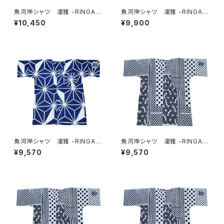
魚河岸シャツ 凜雅 -RINGA-
魚河岸シャツ 凜雅 -RINGA-
プレミアムシリーズ① 麻かざぐ
プレミアムシリーズ① 麻かざぐ
¥10,450
¥9,900
るま LLサイズ 認定証付き
るま Lサイズ 認定証付き
木綿晒 日本製 注染そめ
木綿晒 日本製 注染そめ
浴衣生地 職人の仕立てシャ
浴衣生地 職人の仕立てシャ
ツ 濱いちシャツ 焼津
ツ 濱いちシャツ 焼津
魚河岸シャツ 凜雅 -RINGA-
魚河岸シャツ 凜雅 -RINGA-
プレミアムシリーズ① 麻かざぐ
プレミアムシリーズ② 伝統幾
¥9,570
¥9,570
るま Sサイズ 認定証付き
何学小紋柄 Sサイズ 認定証
木綿晒 日本製 注染そめ
付き 木綿晒 日本製 注染そ
浴衣生地 職人の仕立てシャ
め 浴衣生地 職人の仕立てシ
ツ 濱いちシャツ 焼津
ャツ 濱いちシャツ 焼津