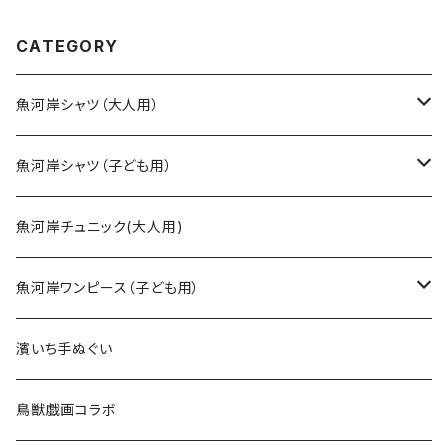
生地 職人の仕立てシャツ て
地 職人の仕立てシャツ てぬ
ぬぐいシャツ 濱いちシャツ 焼
ぐいシャツ 濱いちシャツ 焼
津 浜通り 港町 祭り
津 浜通り 港町 祭り
CATEGORY
魚河岸シャツ（大人用）
SSサイズ
魚河岸シャツ（子ども用）
Sサイズ
90cm
魚河岸チュニック(大人用)
Mサイズ
100cm
魚河岸ワンピース（子ども用）
Lサイズ
110cm
100cm
濱いち手ぬぐい
LLサイズ
120cm
120cm
鳥獣戯画コラボ