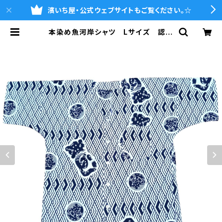
濱いち屋・公式ウェブサイトもご覧ください。☆
本染め魚河岸シャツ Lサイズ 認定
証付き 木綿晒 菱青海波×伝統魚
河岸柄 白×紺 日本製 注染そ
め 浴衣生地 職人の仕立てシャ
ツ てぬぐいシャツ 濱いちシャツ
焼津 浜通り 港町 祭り | 魚河岸
シャツの濱いち屋・通販サイト