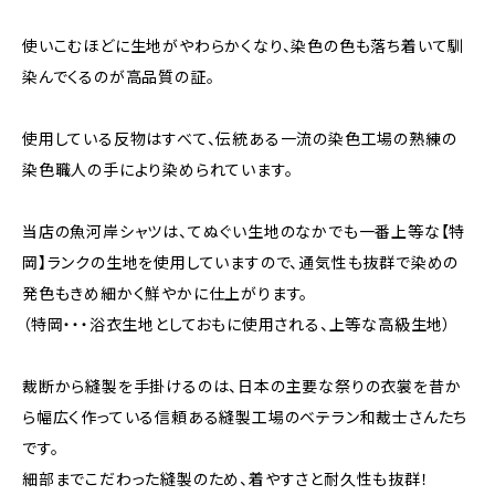
使いこむほどに生地がやわらかくなり、染色の色も落ち着いて馴
染んでくるのが高品質の証。
使用している反物はすべて、伝統ある一流の染色工場の熟練の
染色職人の手により染められています。
当店の魚河岸シャツは、てぬぐい生地のなかでも一番上等な【特
岡】ランクの生地を使用していますので、通気性も抜群で染めの
発色もきめ細かく鮮やかに仕上がります。
（特岡・・・浴衣生地としておもに使用される、上等な高級生地）
裁断から縫製を手掛けるのは、日本の主要な祭りの衣裳を昔か
ら幅広く作っている信頼ある縫製工場のベテラン和裁士さんたち
です。
細部までこだわった縫製のため、着やすさと耐久性も抜群！