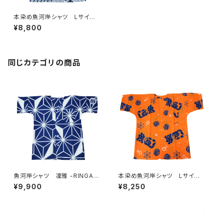
本染め魚河岸シャツ Lサイ
ズ 認定証付き 木綿晒 菱青
¥8,800
海波×伝統魚河岸柄 白×紺
日本製 注染そめ 浴衣生
地 職人の仕立てシャツ てぬ
ぐいシャツ 濱いちシャツ 焼
津 浜通り 港町 祭り
同じカテゴリの商品
魚河岸シャツ 凜雅 -RINGA-
本染め魚河岸シャツ Lサイ
プレミアムシリーズ① 麻かざぐ
ズ 認定証付き 木綿晒 涼麻
¥9,900
¥8,250
るま Lサイズ 認定証付き
柄 オレンジ 日本製 注染そ
木綿晒 日本製 注染そめ
め 特岡 浴衣生地 職人の
浴衣生地 職人の仕立てシャ
仕立てシャツ てぬぐいシャツ
ツ 濱いちシャツ 焼津
濱いちシャツ 港町 静岡