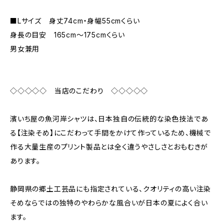
■Lサイズ 身丈74cm・身幅55cmくらい
身長の目安 165cm〜175cmくらい
男女兼用
◇◇◇◇◇ 当店のこだわり ◇◇◇◇◇
濱いち屋の魚河岸シャツは、日本独自の伝統的な染色技法であ
る【注染そめ】にこだわって手間をかけて作っているため、機械で
作る大量生産のプリント製品とは全く違うやさしさとおもむきが
あります。
静岡県の郷土工芸品にも指定されている、クオリティの高い注染
そめならではの独特のやわらかな風合いが日本の夏によく合い
ます。