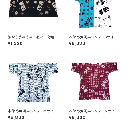
濱いち手ぬぐい 注染 涼麻
本染め魚河岸シャツ Sサイ
柄 黒×オフホワイト 伝統染
ズ 認定証付き 木綿晒 伝統
¥1,320
¥8,030
色技法 麻模様 特岡 綿10
豆絞り柄×涼麻柄 水色×白
0％ 浴衣生地 本染め 日本
日本製 注染そめ 浴衣生地
てぬぐい 魚河岸 和柄
クレイジーパターン ハーフ＆
ハーフ 職人の仕立てシャツ
てぬぐいシャツ 濱いちシャツ
焼津 浜通り 港町
本染め魚河岸シャツ Mサイ
本染め魚河岸シャツ Mサイ
ズ 認定証付き 木綿晒 立涌
ズ 認定証付き 木綿晒 伝統
¥8,800
¥8,800
カツヲ×伝統魚河岸柄 白×
豆絞り柄 巴紋 えんじ×白
紺 日本製 注染そめ 浴衣
日本製 注染そめ 浴衣生