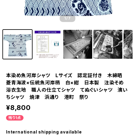
1
/7
本染め魚河岸シャツ Lサイズ 認定証付き 木綿晒
菱青海波×伝統魚河岸柄 白×紺 日本製 注染そめ
浴衣生地 職人の仕立てシャツ てぬぐいシャツ 濱い
ちシャツ 焼津 浜通り 港町 祭り
¥8,800
残り1点
International shipping available