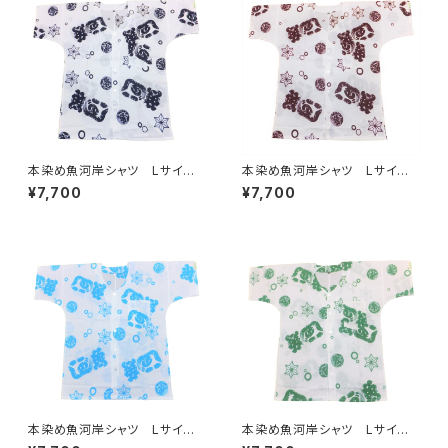
本染め魚河岸シャツ Lサイ
本染め魚河岸シャツ Lサイ
ズ 認定証付き 木綿晒 涼麻
ズ 認定証付き 木綿晒 涼麻
¥7,700
¥7,700
柄 白×紺 日本製 注染そ
柄 白×えんじ 日本製 注染
め 浴衣生地 職人の仕立てシ
そめ 浴衣生地 職人の仕立て
ャツ てぬぐいシャツ 濱いちシ
シャツ てぬぐいシャツ 濱いち
ャツ 焼津 浜通り 港町
シャツ 焼津 浜通り 港町
本染め魚河岸シャツ Lサイ
本染め魚河岸シャツ Lサイ
ズ 認定証付き 木綿晒 涼麻
ズ 認定証付き 木綿晒 涼麻