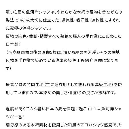
濱いち屋の魚河岸シャツは、やわらかな木綿の反物を昔ながらの
製法で1枚1枚大切に仕立てた、通気性・吸汗性・速乾性にすぐれ
た究極の涼感シャツです。
反物の染色・裁断・縫製すべて熟練の職人の手作業にこだわった
日本製！
（※商品画像の後の画像5枚は、濱いち屋の魚河岸シャツの生地
反物を手作業で染めている注染の染色工程紹介画像になりま
す）
最高品質の特岡生地（主に浴衣用として使われる高級生地）を使
用していますので、本染めの美しさ・肌触りの良さが抜群です。
湿度が高くてムシ暑い日本の夏を快適に過ごすには、魚河岸シャ
ツが一番！
清涼感のある木綿素材を使用した和風のアロハシャツ感覚で、サ