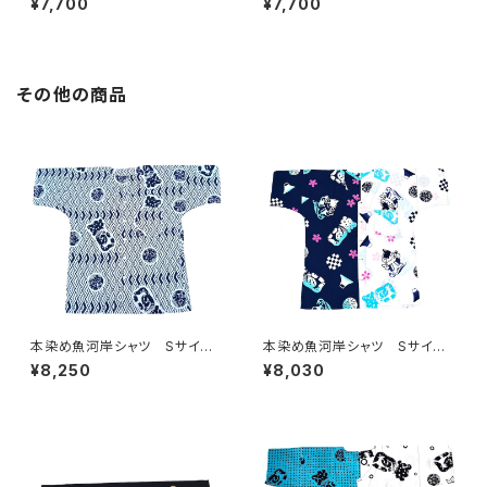
¥7,700
¥7,700
柄 白×水色 日本製 注染そ
柄 白×緑 日本製 注染そ
め 浴衣生地 職人の仕立てシ
め 浴衣生地 職人の仕立てシ
ャツ てぬぐいシャツ 濱いちシ
ャツ てぬぐいシャツ 濱いちシ
ャツ 焼津 浜通り 港町
ャツ 焼津 浜通り 港町
その他の商品
本染め魚河岸シャツ Sサイ
本染め魚河岸シャツ Sサイ
ズ 認定証付き 木綿晒 菱青
ズ 認定証付き 木綿晒 やい
¥8,250
¥8,030
海波×伝統魚河岸柄 白×紺
ちゃんスペシャル 日本製 注染
日本製 注染そめ 浴衣生
そめ 浴衣生地 クレイジーパ
地 職人の仕立てシャツ てぬ
ターン ハーフ＆ハーフ 職人
ぐいシャツ 濱いちシャツ 焼
の仕立てシャツ てぬぐいシャ
津 浜通り 港町 祭り
ツ 濱いちシャツ 焼津 浜通
り 港町