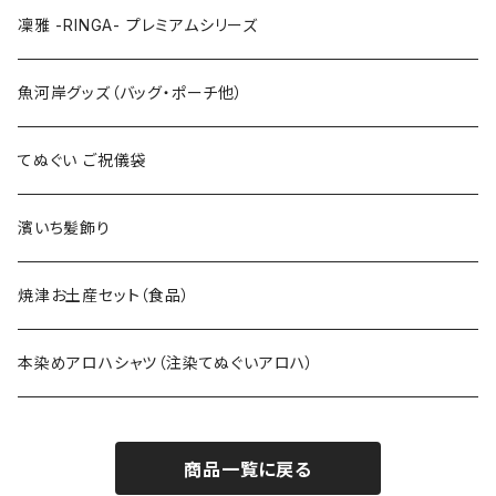
特大3Lサイズ
130cm
凜雅 -RINGA- プレミアムシリーズ
上下セット
魚河岸グッズ（バッグ・ポーチ他）
てぬぐい ご祝儀袋
濱いち髪飾り
焼津お土産セット（食品）
本染めアロハシャツ（注染てぬぐいアロハ）
商品一覧に戻る