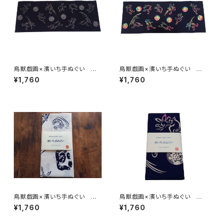
鳥獣戯画×濱いち手ぬぐい 高
鳥獣戯画×濱いち手ぬぐい 高
山寺公認 注染 黒×チャコー
山寺公認 注染 黒×虹色グラ
¥1,760
¥1,760
ルグレー 国宝 兎 蛙 伝統
デーション 国宝 兎 蛙 伝
染色技法 特岡 綿100％ 浴
統染色技法 特岡 綿100％
衣生地 本染め 日本てぬぐ
浴衣生地 本染め 日本てぬぐ
い 魚河岸 和柄 ウサギ カ
い 魚河岸 和柄 ウサギ カ
エル
エル
鳥獣戯画×濱いち手ぬぐい 高
鳥獣戯画×濱いち手ぬぐい 高
山寺公認 注染 国宝 兎
山寺公認 注染 紺×白・きみ
¥1,760
¥1,760
蛙 鰻 桜海老 伝統染色技
どりピンクぼかし 国宝 兎
法 特岡 綿100％ 浴衣生
蛙 伝統染色技法 特岡 綿1