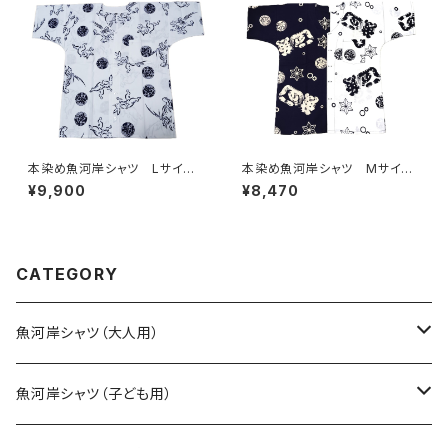
本染め魚河岸シャツ Lサイ
本染め魚河岸シャツ Mサイ
ズ 国宝・鳥獣戯画 高山寺公
ズ 認定証付き 木綿晒 日本
¥9,900
¥8,470
認 認定証付き 木綿晒 キナ
製 涼麻柄 紺×白 注染そめ
リ×紺 日本製 注染そめ
浴衣生地 クレイジーパター
兎 蛙 浴衣生地 職人の仕
ン ハーフ＆ハーフ 職人の仕
立てシャツ てぬぐいシャツ 濱
立てシャツ てぬぐいシャツ 濱
いちシャツ 焼津 浜通り 港
いちシャツ 焼津 浜通り 港
CATEGORY
町
町
魚河岸シャツ（大人用）
SSサイズ
魚河岸シャツ（子ども用）