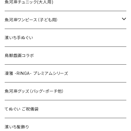
Sサイズ
90cm
魚河岸チュニック(大人用)
Mサイズ
100cm
魚河岸ワンピース（子ども用）
Lサイズ
110cm
100cm
濱いち手ぬぐい
LLサイズ
120cm
120cm
鳥獣戯画コラボ
特大3Lサイズ
130cm
凜雅 -RINGA- プレミアムシリーズ
上下セット
魚河岸グッズ（バッグ・ポーチ他）
てぬぐい ご祝儀袋
濱いち髪飾り