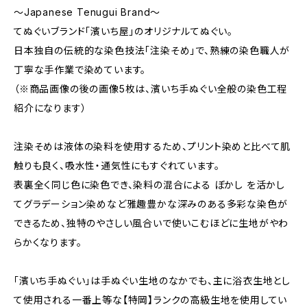
～Japanese Tenugui Brand～
てぬぐいブランド「濱いち屋」のオリジナルてぬぐい。
日本独自の伝統的な染色技法「注染そめ」で、熟練の染色職人が
丁寧な手作業で染めています。
（※商品画像の後の画像5枚は、濱いち手ぬぐい全般の染色工程
紹介になります）
注染そめは液体の染料を使用するため、プリント染めと比べて肌
触りも良く、吸水性・通気性にもすぐれています。
表裏全く同じ色に染色でき、染料の混合による ぼかし を活かし
てグラデーション染めなど雅趣豊かな深みのある多彩な染色が
できるため、独特のやさしい風合いで使いこむほどに生地がやわ
らかくなります。
「濱いち手ぬぐい」は手ぬぐい生地のなかでも、主に浴衣生地とし
て使用される一番上等な【特岡】ランクの高級生地を使用してい