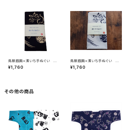
地 本染め 日本てぬぐい 魚
00％ 浴衣生地 本染め 日
河岸 和柄 ウサギ カエル
本てぬぐい 魚河岸 和柄 ウ
オオグソクムシ
サギ カエル
鳥獣戯画×濱いち手ぬぐい 高
鳥獣戯画×濱いち手ぬぐい 高
山寺公認 注染 黒×キナリ
山寺公認 注染 国宝 兎
¥1,760
¥1,760
国宝 兎 蛙 伝統染色技
蛙 伝統染色技法 特岡 綿1
法 特岡 綿100％ 浴衣生
00％ 浴衣生地 本染め 日
地 本染め 日本てぬぐい 魚
本てぬぐい 魚河岸 和柄 ウ
河岸 和柄 ウサギ カエル
サギ カエル
その他の商品