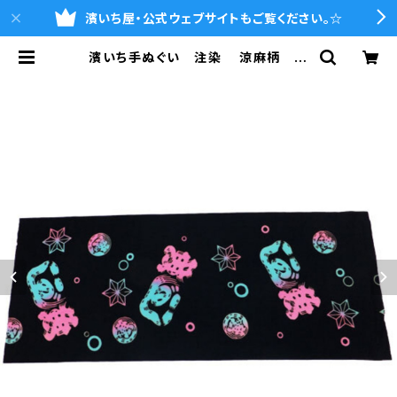
濱いち屋・公式ウェブサイトもご覧ください。☆
濱いち手ぬぐい 注染 涼麻柄 黒
×ピンク水色グラデーション 伝統染
色技法 麻模様 特岡 綿100％
浴衣生地 本染め 日本てぬぐい
魚河岸 和柄 | 魚河岸シャツの濱
いち屋・通販サイト