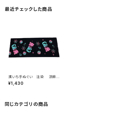
最近チェックした商品
濱いち手ぬぐい 注染 涼麻
柄 黒×ピンク水色グラデーショ
¥1,430
ン 伝統染色技法 麻模様
特岡 綿100％ 浴衣生地 本
染め 日本てぬぐい 魚河岸
和柄
同じカテゴリの商品