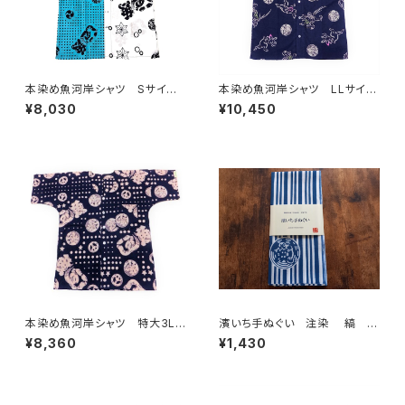
本染め魚河岸シャツ Sサイ
本染め魚河岸シャツ LLサイ
ズ 認定証付き 木綿晒 伝統
ズ 国宝・鳥獣戯画 高山寺公
¥8,030
¥10,450
豆絞り柄×涼麻柄 水色×白
認 認定証付き 木綿晒 紺×
日本製 注染そめ 浴衣生地
白（桜色＆若草色ぼかし入り）
クレイジーパターン ハーフ＆
日本製 注染そめ 兎 蛙
ハーフ 職人の仕立てシャツ
浴衣生地 職人の仕立てシャ
てぬぐいシャツ 濱いちシャツ
ツ てぬぐいシャツ 濱いちシャ
焼津 浜通り 港町
ツ 焼津 浜通り 港町
本染め魚河岸シャツ 特大3Lサ
濱いち手ぬぐい 注染 縞 鰹
イズ 認定証付き 木綿晒 星
縞 伝統染色技法 特岡 綿1
¥8,360
¥1,430
柄入り豆絞り 紺×白 日本
00％ 浴衣生地 本染め 日
製 注染そめ 浴衣生地 ピー
本てぬぐい 魚河岸 和柄
スマーク 職人の仕立てシャ
ツ てぬぐいシャツ 濱いちシャ
ツ 焼津 浜通り 港町