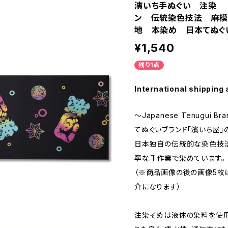
濱いち手ぬぐい 注染 
ン 伝統染色技法 麻模
地 本染め 日本てぬ
¥1,540
残り1点
International shipping 
～Japanese Tenugui Br
てぬぐいブランド「濱いち屋」
日本独自の伝統的な染色技法
寧な手作業で染めています。
（※商品画像の後の画像5枚
介になります）
注染そめは液体の染料を使用