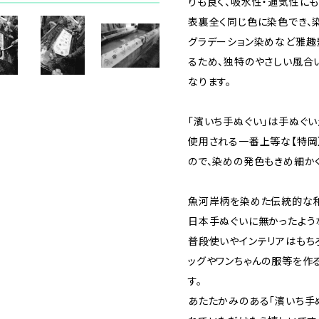
りも良く、吸水性・通気性にも
表裏全く同じ色に染色でき、
グラデーション染めなど雅
るため、独特のやさしい風合
なります。
「濱いち手ぬぐい」は手ぬぐ
使用される一番上等な【特岡
ので、染めの発色もきめ細か
魚河岸柄を染めた伝統的な和
日本手ぬぐいに無かったよう
普段使いやインテリアはもち
ッグやワンちゃんの服等を作
す。
あたたかみのある「濱いち手