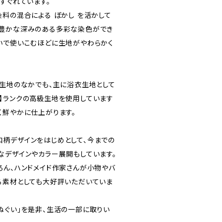
すぐれています。
染料の混合による ぼかし を活かして
趣豊かな深みのある多彩な染色ができ
いで使いこむほどに生地がやわらかく
い生地のなかでも、主に浴衣生地として
】ランクの高級生地を使用しています
く鮮やかに仕上がります。
柄デザインをはじめとして、今までの
なデザインやカラー展開もしています。
ろん、ハンドメイド作家さんが小物やバ
る素材としても大好評いただいていま
ぬぐい」を是非、生活の一部に取りい