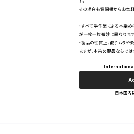
す。
その場合も質問欄からお気軽
・すべて手作業による本染め
が一枚一枚微妙に異なりま
・製品の性質上、織りムラや
ますが、本染め製品ならでは
Internationa
Ad
日本国内