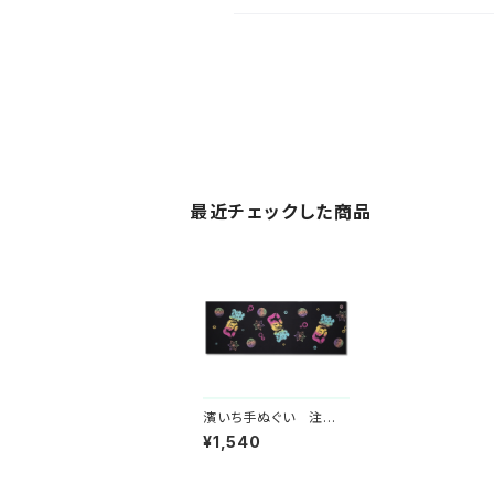
最近チェックした商品
濱いち手ぬぐい 注染
涼麻柄 黒×虹色グ
¥1,540
ラデーション 伝統染
色技法 麻模様 特
岡 綿100％ 浴衣生