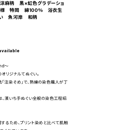
涼麻柄 黒×虹色グラデーショ
様 特岡 綿100％ 浴衣生
ぐい 魚河岸 和柄
available
and～
のオリジナルてぬぐい。
「注染そめ」で、熟練の染色職人が丁
は、濱いち手ぬぐい全般の染色工程紹
するため、プリント染めと比べて肌触