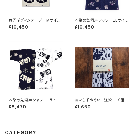
魚河岸ヴィンテージ Mサイ
本染め魚河岸シャツ LLサイ
ズ 魚河岸シャツのルーツ 木
ズ 国宝・鳥獣戯画 高山寺公
¥10,450
¥10,450
綿晒 日本製 注染そめ 職
認 認定証付き 木綿晒 紺×
人の仕立てシャツ てぬぐいシ
白（桜色＆若草色ぼかし入り）
ャツ 手拭い襦袢 濱いちシャ
日本製 注染そめ 兎 蛙
ツ 焼津 浜通り 港町
浴衣生地 職人の仕立てシャ
ツ てぬぐいシャツ 濱いちシャ
ツ 焼津 浜通り 港町
本染め魚河岸シャツ Lサイ
濱いち手ぬぐい 注染 立涌カ
ズ 認定証付き 木綿晒 日本
ツヲ 鰹 特岡 綿100％ 浴
¥8,470
¥1,650
製 涼麻柄 紺×白 注染そめ
衣生地 本染め 日本てぬぐ
浴衣生地 クレイジーパター
い 魚河岸 和柄
ン ハーフ＆ハーフ 職人の仕
立てシャツ てぬぐいシャツ 濱
いちシャツ 焼津 浜通り 港
CATEGORY
町