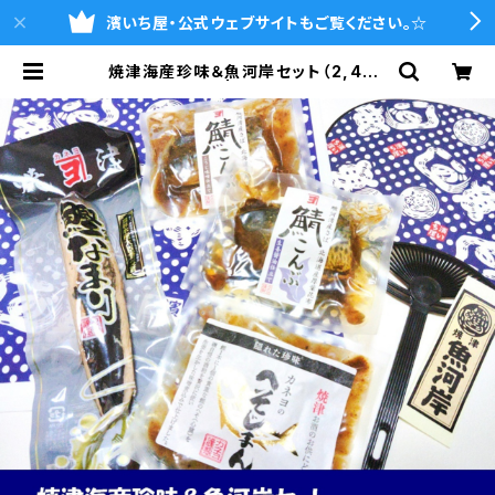
濱いち屋・公式ウェブサイトもご覧ください。☆
焼津海産珍味＆魚河岸セット（2,492
円相当の商品） | 魚河岸シャツの濱い
ち屋・通販サイト