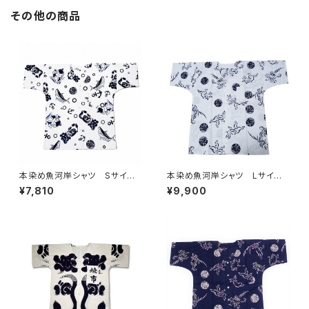
その他の商品
本染め魚河岸シャツ Sサイ
本染め魚河岸シャツ Lサイ
ズ 認定証付き 木綿晒 やい
ズ 国宝・鳥獣戯画 高山寺公
¥7,810
¥9,900
ちゃん 海ものがたり 白×
認 認定証付き 木綿晒 キナ
紺 鰹 カツオ 日本製 注染
リ×紺 日本製 注染そめ
そめ 浴衣生地 職人の仕立て
兎 蛙 浴衣生地 職人の仕
シャツ てぬぐいシャツ 濱いち
立てシャツ てぬぐいシャツ 濱
シャツ 焼津 浜通り 港町
いちシャツ 焼津 浜通り 港
町