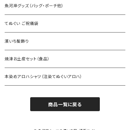
上下セット
魚河岸グッズ（バッグ・ポーチ他）
てぬぐい ご祝儀袋
濱いち髪飾り
焼津お土産セット（食品）
本染めアロハシャツ（注染てぬぐいアロハ）
商品一覧に戻る