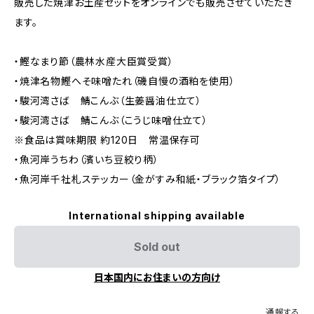
販売した焼津お土産セットをオンラインでも販売させていただき
ます。
・鰹なまり節（農林水産大臣賞受賞）
・焼津名物鰹へそ味噌たれ（磯自慢の酒粕を使用）
・駿河湾さば 鯖こんぶ（生姜醤油仕立て）
・駿河湾さば 鯖こんぶ（こうじ味噌仕立て）
※食品は賞味期限 約120日 常温保存可
・魚河岸うちわ（濱いち豆絞り柄）
・魚河岸千社札ステッカー（金がすみ和紙・ブラック箔タイプ）
International shipping available
Sold out
日本国内にお住まいの方向け
通報する