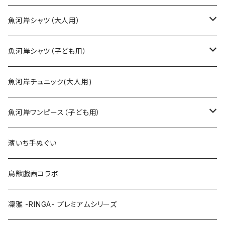
魚河岸シャツ（大人用）
SSサイズ
魚河岸シャツ（子ども用）
Sサイズ
90cm
魚河岸チュニック(大人用)
Mサイズ
100cm
魚河岸ワンピース（子ども用）
Lサイズ
110cm
100cm
濱いち手ぬぐい
LLサイズ
120cm
120cm
鳥獣戯画コラボ
特大3Lサイズ
130cm
凜雅 -RINGA- プレミアムシリーズ