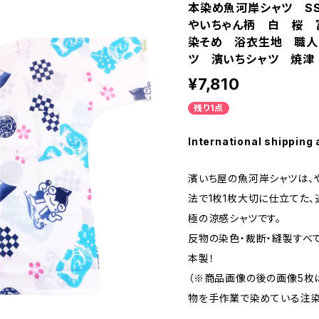
本染め魚河岸シャツ S
やいちゃん柄 白 桜 
染そめ 浴衣生地 職人
ツ 濱いちシャツ 焼津
¥7,810
残り1点
International shipping 
濱いち屋の魚河岸シャツは、
法で1枚1枚大切に仕立てた
極の涼感シャツです。
反物の染色・裁断・縫製すべ
本製！
（※商品画像の後の画像5枚
物を手作業で染めている注