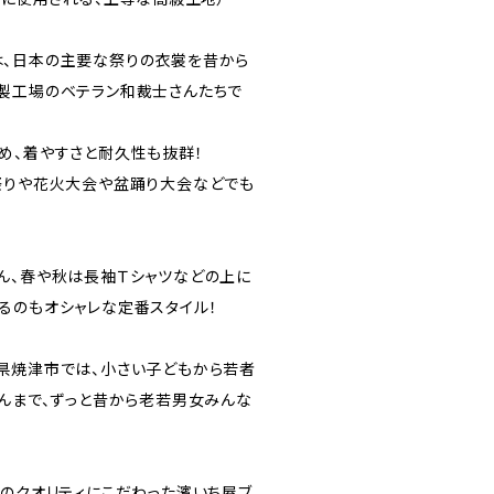
、日本の主要な祭りの衣裳を昔から
製工場のベテラン和裁士さんたちで
め、着やすさと耐久性も抜群！
祭りや花火大会や盆踊り大会などでも
ん、春や秋は長袖Ｔシャツなどの上に
るのもオシャレな定番スタイル！
県焼津市では、小さい子どもから若者
ゃんまで、ずっと昔から老若男女みんな
てのクオリティにこだわった濱いち屋ブ