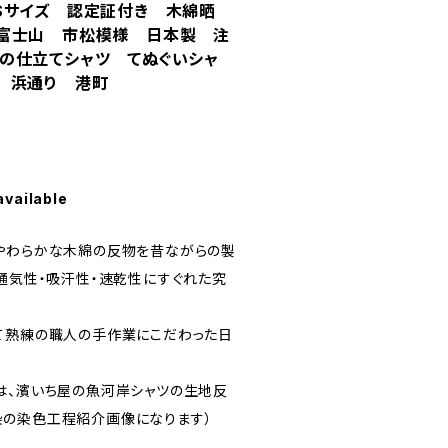
Sサイズ 認定証付き 木綿晒
富士山 市松模様 日本製 注
の仕立てシャツ てぬぐいシャ
 浜通り 港町
available
やわらかな木綿の反物を昔ながらの製
、通気性・吸汗性・速乾性にすぐれた究
て熟練の職人の手作業にこだわった日
は、濱いち屋の魚河岸シャツの生地反
染の染色工程紹介画像になります）