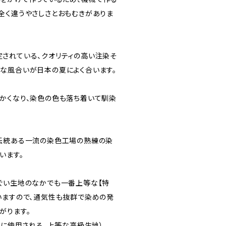
全く違うやさしさとおもむきがありま
されている、クオリティの高い注染そ
な風合いが日本の夏によく合います。
かくなり、染色の色も落ち着いて馴染
伝統ある一流の染色工場の熟練の染
います。
ぐい生地のなかでも一番上等な【特
いますので、通気性も抜群で染めの発
がります。
もに使用される、上等な高級生地）