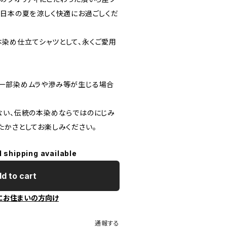
、日本の夏を涼しく快適にお過ごしくだ
染め仕立てシャツとして、永くご愛用
一部染めムラや滲み等が生じる場合
ない、伝統の本染めならではのにじみ
たかさとしてお楽しみください。
l shipping available
d to cart
にお住まいの方向け
通報する