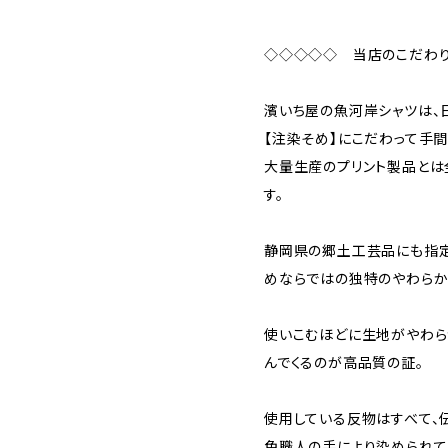
◇◇◇◇◇ 当店のこだわ
濱いち屋の魚河岸シャツは、
【注染そめ】にこだわって手
大量生産のプリント製品とは
す。
静岡県の郷土工芸品にも指定
めならではの独特のやわらか
使いこむほどに生地がやわら
んでくるのが高品質の証。
使用している反物はすべて、
色職人の手により染められて