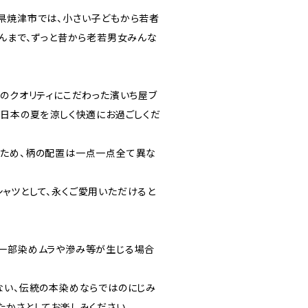
県焼津市では、小さい子どもから若者
ゃんまで、ずっと昔から老若男女みんな
てのクオリティにこだわった濱いち屋ブ
、日本の夏を涼しく快適にお過ごしくだ
るため、柄の配置は一点一点全て異な
ャツとして、永くご愛用いただけると
一部染めムラや滲み等が生じる場合
ない、伝統の本染めならではのにじみ
たかさとしてお楽しみください。