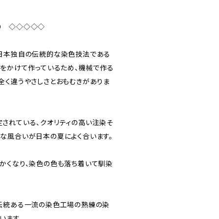
り ◇◇◇◇◇
日本独自の伝統的な染色技法である
間をかけて作っているため、機械で作る
全く違うやさしさとおもむきがありま
されている、クオリティの高い注染そ
な風合いが日本の夏によく合います。
かくなり、染色の色も落ち着いて馴染
伝統ある一流の染色工場の熟練の染
います。