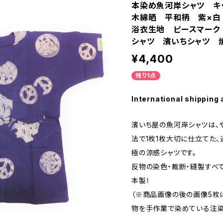
本染め魚河岸シャツ キ
木綿晒 平和柄 紫×
浴衣生地 ピースマーク
シャツ 濱いちシャツ 
¥4,400
残り1点
International shipping 
濱いち屋の魚河岸シャツは、
法で1枚1枚大切に仕立てた
極の涼感シャツです。
反物の染色・裁断・縫製すべ
本製！
（※商品画像の後の画像5枚
物を手作業で染めている注