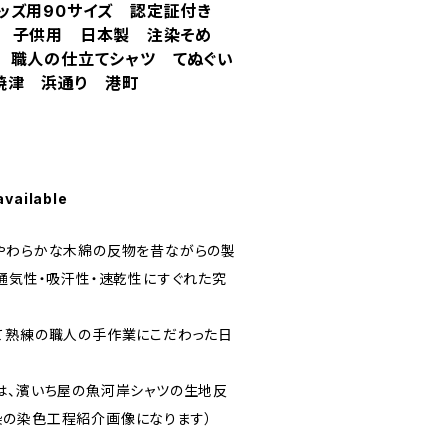
ッズ用90サイズ 認定証付き
白 子供用 日本製 注染そめ
 職人の仕立てシャツ てぬぐい
焼津 浜通り 港町
available
やわらかな木綿の反物を昔ながらの製
、通気性・吸汗性・速乾性にすぐれた究
て熟練の職人の手作業にこだわった日
は、濱いち屋の魚河岸シャツの生地反
染の染色工程紹介画像になります）