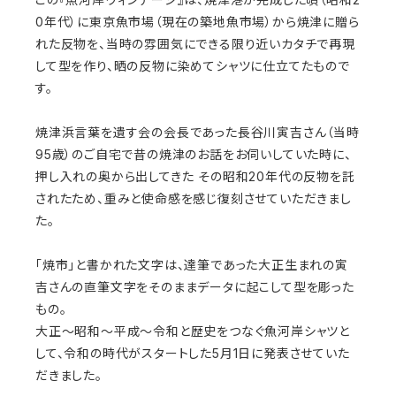
0年代）に東京魚市場（現在の築地魚市場）から焼津に贈ら
れた反物を、当時の雰囲気にできる限り近いカタチで再現
して型を作り、晒の反物に染めてシャツに仕立てたもので
す。
焼津浜言葉を遺す会の会長であった長谷川寅吉さん（当時
95歳）のご自宅で昔の焼津のお話をお伺いしていた時に、
押し入れの奥から出してきた その昭和20年代の反物を託
されたため、重みと使命感を感じ復刻させていただきまし
た。
「焼市」と書かれた文字は、達筆であった大正生まれの寅
吉さんの直筆文字をそのままデータに起こして型を彫った
もの。
大正～昭和～平成～令和と歴史をつなぐ魚河岸シャツと
して、令和の時代がスタートした5月1日に発表させていた
だきました。