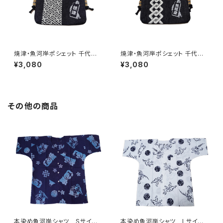
焼津・魚河岸ポシェット 千代掛
焼津・魚河岸ポシェット 千代掛
けポーチ 【千社札紗綾形 焼津】
けポーチ 【千社札吉原繋ぎ 魚
¥3,080
¥3,080
チャック付き デニム素材 日本製
河岸】チャック付き デニム素材
日本製
その他の商品
本染め魚河岸シャツ Sサイ
本染め魚河岸シャツ Lサイ