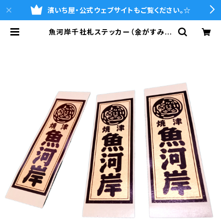
濱いち屋・公式ウェブサイトもご覧ください。☆
魚河岸千社札ステッカー（金がすみ和
紙・ブラック箔タイプ）1枚 | 魚河岸シ
ャツの濱いち屋・通販サイト