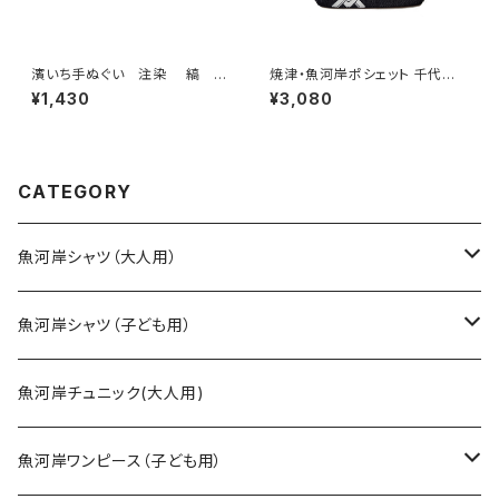
濱いち手ぬぐい 注染 縞 鰹
焼津・魚河岸ポシェット 千代掛
縞 伝統染色技法 特岡 綿1
けポーチ 【千社札吉原繋ぎ 魚
¥1,430
¥3,080
00％ 浴衣生地 本染め 日
河岸】チャック付き デニム素材
本てぬぐい 和柄
日本製
CATEGORY
魚河岸シャツ（大人用）
SSサイズ
魚河岸シャツ（子ども用）
Sサイズ
90cm
魚河岸チュニック(大人用)
Mサイズ
100cm
魚河岸ワンピース（子ども用）