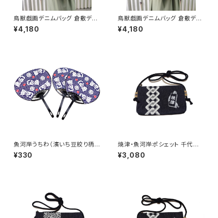
鳥獣戯画デニムバッグ 倉敷デニ
鳥獣戯画デニムバッグ 倉敷デニ
ム 国産 トートバッグ 兎 蛙 ウサ
ム 国産 トートバッグ 兎 蛙 ウサ
¥4,180
¥4,180
ギ カエル 国宝 鳥獣戯画グッズ
ギ カエル 国宝 鳥獣戯画グッズ
日本製
日本製
魚河岸うちわ（濱いち豆絞り柄）
焼津・魚河岸ポシェット 千代掛
1本
けポーチ 【千社札吉原繋ぎ 焼
¥330
¥3,080
津】チャック付き デニム素材 日
本製