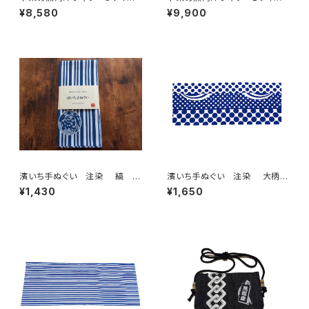
ズ 認定証付き 木綿晒 やい
ズ 国宝・鳥獣戯画 高山寺公
¥8,580
¥9,900
ちゃん柄 アースカラータイ
認 認定証付き 木綿晒 キナ
プ 紺 桜 富士山 市松模
リ×紺 日本製 注染そめ
様 日本製 注染そめ 浴衣
兎 蛙 浴衣生地 職人の仕
生地 職人の仕立てシャツ て
立てシャツ てぬぐいシャツ 濱
ぬぐいシャツ 濱いちシャツ 焼
いちシャツ 焼津 浜通り 港
津 浜通り 港町
町
濱いち手ぬぐい 注染 縞 鰹
濱いち手ぬぐい 注染 大柄水
縞 伝統染色技法 特岡 綿1
玉 ドット 特岡 綿100％
¥1,430
¥1,650
00％ 浴衣生地 本染め 日
浴衣生地 本染め 日本てぬぐ
本てぬぐい 魚河岸 和柄
い 和モダン 和柄