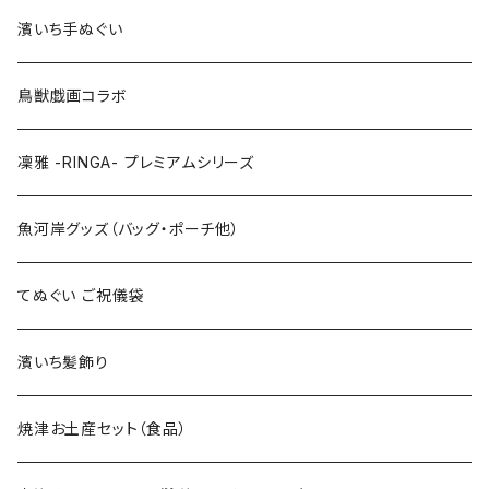
Lサイズ
110cm
100cm
濱いち手ぬぐい
LLサイズ
120cm
120cm
鳥獣戯画コラボ
特大3Lサイズ
130cm
凜雅 -RINGA- プレミアムシリーズ
上下セット
魚河岸グッズ（バッグ・ポーチ他）
てぬぐい ご祝儀袋
濱いち髪飾り
焼津お土産セット（食品）