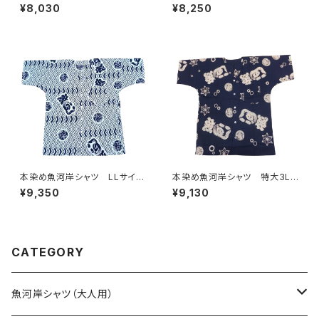
ズ 認定証付き 木綿晒 やい
ズ 認定証付き 木綿晒 立涌
¥8,030
¥8,250
ちゃんスペシャル 日本製 注染
カツヲ×伝統魚河岸柄 白×
そめ 浴衣生地 クレイジーパ
紺 日本製 注染そめ 浴衣
ターン ハーフ＆ハーフ 職人
生地 職人の仕立てシャツ て
の仕立てシャツ てぬぐいシャ
ぬぐいシャツ 濱いちシャツ 焼
ツ 濱いちシャツ 焼津 浜通
津 浜通り 港町 祭り
り 港町
本染め魚河岸シャツ LLサイ
本染め魚河岸シャツ 特大3Lサ
ズ 認定証付き 木綿晒 菱青
イズ 認定証付き 木綿晒 涼
¥9,350
¥9,130
海波×伝統魚河岸柄 白×紺
麻柄 紺×白 日本製 注染そ
日本製 注染そめ 浴衣生
め 浴衣生地 職人の仕立てシ
地 職人の仕立てシャツ てぬ
ャツ てぬぐいシャツ 濱いちシ
ぐいシャツ 濱いちシャツ 焼
ャツ 焼津 浜通り 港町
津 浜通り 港町 祭り
CATEGORY
魚河岸シャツ（大人用）