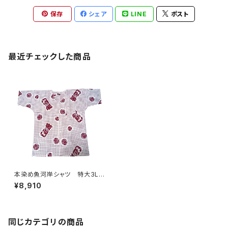
保存
シェア
LINE
ポスト
最近チェックした商品
本染め魚河岸シャツ 特大3Lサ
イズ 認定証付き 木綿晒 伝
¥8,910
統豆絞り柄 巴紋 白×えん
じ 日本製 注染そめ 浴衣生
地 職人の仕立てシャツ てぬ
ぐいシャツ 濱いちシャツ 焼
津 浜通り 港町 祭り
同じカテゴリの商品