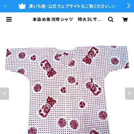
濱いち屋・公式ウェブサイトもご覧ください。☆
本染め魚河岸シャツ 特大3Lサイ
ズ 認定証付き 木綿晒 伝統豆絞
り柄 巴紋 白×えんじ 日本製 注
染そめ 浴衣生地 職人の仕立てシ
ャツ てぬぐいシャツ 濱いちシャ
ツ 焼津 浜通り 港町 祭り | 魚
河岸シャツの濱いち屋・通販サイト