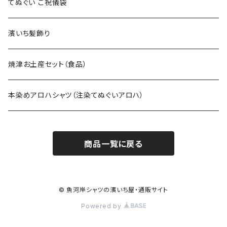
てぬぐい ご祝儀袋
濱いち髪飾り
焼津お土産セット（食品）
本染めアロハシャツ（注染てぬぐいアロハ）
商品一覧に戻る
© 魚河岸シャツの濱いち屋・通販サイト
Powered by