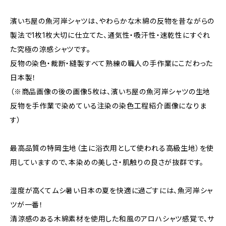
濱いち屋の魚河岸シャツは、やわらかな木綿の反物を昔ながらの
製法で1枚1枚大切に仕立てた、通気性・吸汗性・速乾性にすぐれ
た究極の涼感シャツです。
反物の染色・裁断・縫製すべて熟練の職人の手作業にこだわった
日本製！
（※商品画像の後の画像5枚は、濱いち屋の魚河岸シャツの生地
反物を手作業で染めている注染の染色工程紹介画像になりま
す）
最高品質の特岡生地（主に浴衣用として使われる高級生地）を使
用していますので、本染めの美しさ・肌触りの良さが抜群です。
湿度が高くてムシ暑い日本の夏を快適に過ごすには、魚河岸シャ
ツが一番！
清涼感のある木綿素材を使用した和風のアロハシャツ感覚で、サ