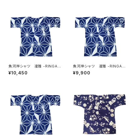
魚河岸シャツ 凜雅 -RINGA-
魚河岸シャツ 凜雅 -RINGA-
プレミアムシリーズ① 麻かざぐ
プレミアムシリーズ① 麻かざぐ
¥10,450
¥9,900
るま LLサイズ 認定証付き
るま Lサイズ 認定証付き
木綿晒 日本製 注染そめ
木綿晒 日本製 注染そめ
浴衣生地 職人の仕立てシャ
浴衣生地 職人の仕立てシャ
ツ 濱いちシャツ 焼津
ツ 濱いちシャツ 焼津