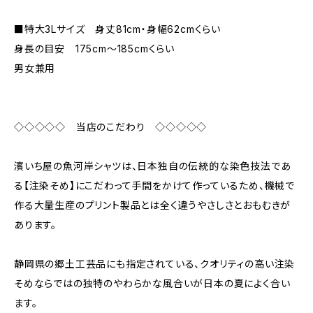
■特大3Lサイズ 身丈81cm・身幅62cmくらい
身長の目安 175cm〜185cmくらい
男女兼用
◇◇◇◇◇ 当店のこだわり ◇◇◇◇◇
濱いち屋の魚河岸シャツは、日本独自の伝統的な染色技法であ
る【注染そめ】にこだわって手間をかけて作っているため、機械で
作る大量生産のプリント製品とは全く違うやさしさとおもむきが
あります。
静岡県の郷土工芸品にも指定されている、クオリティの高い注染
そめならではの独特のやわらかな風合いが日本の夏によく合い
ます。