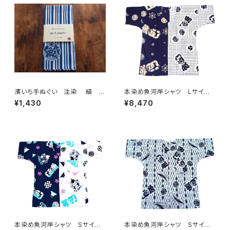
濱いち手ぬぐい 注染 縞 鰹
本染め魚河岸シャツ Lサイ
縞 伝統染色技法 特岡 綿1
ズ 認定証付き 木綿晒 日本
¥1,430
¥8,470
00％ 浴衣生地 本染め 日
製 涼麻柄×伝統豆絞り柄 紺
本てぬぐい 魚河岸 和柄
×白 注染そめ 浴衣生地 クレ
イジーパターン ハーフ＆ハー
フ 職人の仕立てシャツ てぬ
ぐいシャツ 濱いちシャツ 焼
津 浜通り 港町
本染め魚河岸シャツ Sサイ
本染め魚河岸シャツ Sサイ