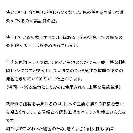
使いこむほどに生地がやわらかくなり、染色の色も落ち着いて馴
染んでくるのが高品質の証。
使用している反物はすべて、伝統ある一流の染色工場の熟練の
染色職人の手により染められています。
当店の魚河岸シャツは、てぬぐい生地のなかでも一番上等な【特
岡】ランクの生地を使用していますので、通気性も抜群で染めの
発色もきめ細かく鮮やかに仕上がります。
（特岡・・・浴衣生地としておもに使用される、上等な高級生地）
裁断から縫製を手掛けるのは、日本の主要な祭りの衣裳を昔か
ら幅広く作っている信頼ある縫製工場のベテラン和裁士さんたち
です。
細部までこだわった縫製のため、着やすさと耐久性も抜群！