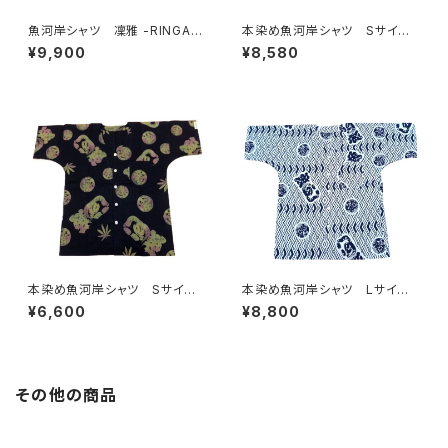
魚河岸シャツ 凜雅 -RINGA-
本染め魚河岸シャツ Sサイ
プレミアムシリーズ① 麻かざぐ
ズ 認定証付き 木綿晒 やい
¥9,900
¥8,580
るま Mサイズ 認定証付き
ちゃん 海ものがたり 紺×
木綿晒 日本製 注染そめ
白 鰹 カツオ 日本製 注染
浴衣生地 職人の仕立てシャ
そめ 浴衣生地 職人の仕立て
ツ 濱いちシャツ 焼津
シャツ てぬぐいシャツ 濱いち
シャツ 焼津 浜通り 港町
本染め魚河岸シャツ Sサイ
本染め魚河岸シャツ Lサイ
ズ 認定証付き 木綿晒 麻の
ズ 認定証付き 木綿晒 菱青
¥6,600
¥8,800
葉柄 黒×迷彩カモ 日本製
海波×伝統魚河岸柄 白×紺
注染そめ 浴衣生地 リーフマ
日本製 注染そめ 浴衣生
ーク 職人の仕立てシャツ て
地 職人の仕立てシャツ てぬ
ぬぐいシャツ 濱いちシャツ 焼
ぐいシャツ 濱いちシャツ 焼
津 浜通り 港町
津 浜通り 港町 祭り
その他の商品