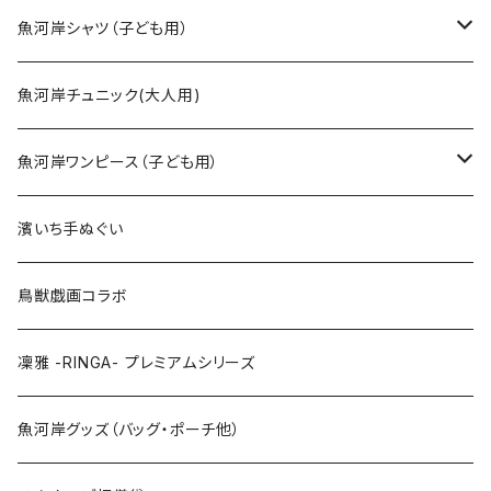
SSサイズ
魚河岸シャツ（子ども用）
Sサイズ
90cm
魚河岸チュニック(大人用)
Mサイズ
100cm
魚河岸ワンピース（子ども用）
Lサイズ
110cm
100cm
濱いち手ぬぐい
LLサイズ
120cm
120cm
鳥獣戯画コラボ
特大3Lサイズ
130cm
凜雅 -RINGA- プレミアムシリーズ
上下セット
魚河岸グッズ（バッグ・ポーチ他）