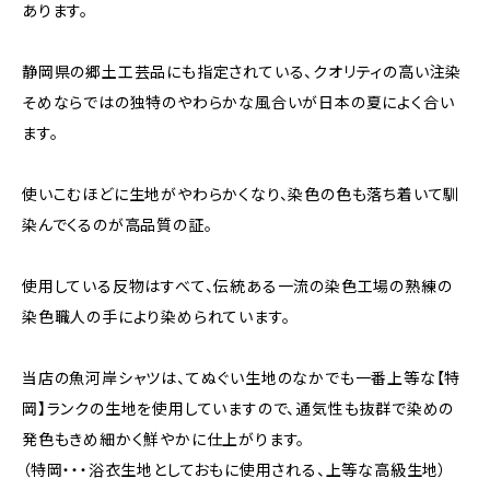
あります。
静岡県の郷土工芸品にも指定されている、クオリティの高い注染
そめならではの独特のやわらかな風合いが日本の夏によく合い
ます。
使いこむほどに生地がやわらかくなり、染色の色も落ち着いて馴
染んでくるのが高品質の証。
使用している反物はすべて、伝統ある一流の染色工場の熟練の
染色職人の手により染められています。
当店の魚河岸シャツは、てぬぐい生地のなかでも一番上等な【特
岡】ランクの生地を使用していますので、通気性も抜群で染めの
発色もきめ細かく鮮やかに仕上がります。
（特岡・・・浴衣生地としておもに使用される、上等な高級生地）