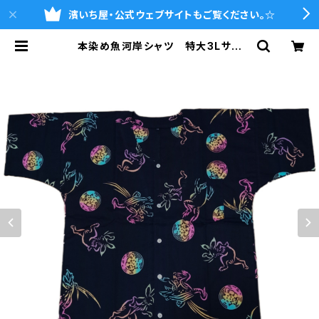
濱いち屋・公式ウェブサイトもご覧ください。☆
本染め魚河岸シャツ 特大3Lサイ
ズ 国宝・鳥獣戯画 高山寺公認
認定証付き 木綿晒 黒×虹色グラデ
ーション 日本製 注染そめ 兎
蛙 浴衣生地 職人の仕立てシャ
ツ てぬぐいシャツ 濱いちシャツ
焼津 浜通り 港町 | 魚河岸シャツ
の濱いち屋・通販サイト