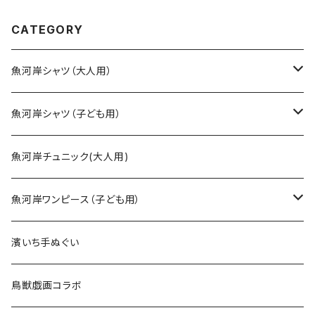
ャツ 濱いちシャツ 焼津 浜
通り 港町
CATEGORY
魚河岸シャツ（大人用）
SSサイズ
魚河岸シャツ（子ども用）
Sサイズ
90cm
魚河岸チュニック(大人用)
Mサイズ
100cm
魚河岸ワンピース（子ども用）
Lサイズ
110cm
100cm
濱いち手ぬぐい
LLサイズ
120cm
120cm
鳥獣戯画コラボ