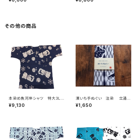
葉柄 黒×迷彩カモ 日本製
海波×伝統魚河岸柄 白×紺
注染そめ 浴衣生地 リーフマ
日本製 注染そめ 浴衣生
ーク 職人の仕立てシャツ て
地 職人の仕立てシャツ てぬ
ぬぐいシャツ 濱いちシャツ 焼
ぐいシャツ 濱いちシャツ 焼
津 浜通り 港町
津 浜通り 港町 祭り
その他の商品
本染め魚河岸シャツ 特大3Lサ
濱いち手ぬぐい 注染 立涌カ
イズ 認定証付き 木綿晒 涼
ツヲ 鰹 特岡 綿100％ 浴
¥9,130
¥1,650
麻柄 紺×白 日本製 注染そ
衣生地 本染め 日本てぬぐ
め 浴衣生地 職人の仕立てシ
い 魚河岸 和柄
ャツ てぬぐいシャツ 濱いちシ
ャツ 焼津 浜通り 港町