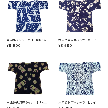
魚河岸シャツ 凜雅 -RINGA-
本染め魚河岸シャツ Sサイ
プレミアムシリーズ① 麻かざぐ
ズ 認定証付き 木綿晒 やい
¥9,900
¥8,580
るま Mサイズ 認定証付き
ちゃん 海ものがたり 紺×
木綿晒 日本製 注染そめ
白 鰹 カツオ 日本製 注染
浴衣生地 職人の仕立てシャ
そめ 浴衣生地 職人の仕立て
ツ 濱いちシャツ 焼津
シャツ てぬぐいシャツ 濱いち
シャツ 焼津 浜通り 港町
本染め魚河岸シャツ Sサイ
本染め魚河岸シャツ Lサイ
ズ 認定証付き 木綿晒 麻の
ズ 認定証付き 木綿晒 菱青
¥6,600
¥8,800