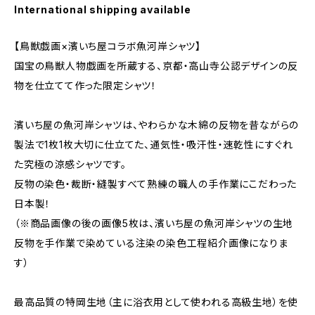
International shipping available
【鳥獣戯画×濱いち屋コラボ魚河岸シャツ】
国宝の鳥獣人物戯画を所蔵する、京都・高山寺公認デザインの反
物を仕立てて作った限定シャツ！
濱いち屋の魚河岸シャツは、やわらかな木綿の反物を昔ながらの
製法で1枚1枚大切に仕立てた、通気性・吸汗性・速乾性にすぐれ
た究極の涼感シャツです。
反物の染色・裁断・縫製すべて熟練の職人の手作業にこだわった
日本製！
（※商品画像の後の画像5枚は、濱いち屋の魚河岸シャツの生地
反物を手作業で染めている注染の染色工程紹介画像になりま
す）
最高品質の特岡生地（主に浴衣用として使われる高級生地）を使