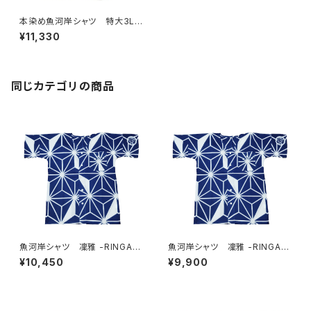
本染め魚河岸シャツ 特大3Lサ
イズ 国宝・鳥獣戯画 高山寺
¥11,330
公認 認定証付き 木綿晒 黒
×虹色グラデーション 日本
製 注染そめ 兎 蛙 浴衣
生地 職人の仕立てシャツ て
ぬぐいシャツ 濱いちシャツ 焼
同じカテゴリの商品
津 浜通り 港町
魚河岸シャツ 凜雅 -RINGA-
魚河岸シャツ 凜雅 -RINGA-
プレミアムシリーズ① 麻かざぐ
プレミアムシリーズ① 麻かざぐ
¥10,450
¥9,900
るま LLサイズ 認定証付き
るま Lサイズ 認定証付き
木綿晒 日本製 注染そめ
木綿晒 日本製 注染そめ
浴衣生地 職人の仕立てシャ
浴衣生地 職人の仕立てシャ
ツ 濱いちシャツ 焼津
ツ 濱いちシャツ 焼津