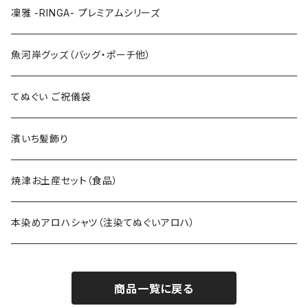
特大3Lサイズ
130cm
凜雅 -RINGA- プレミアムシリーズ
上下セット
魚河岸グッズ（バッグ・ポーチ他）
てぬぐい ご祝儀袋
濱いち髪飾り
焼津お土産セット（食品）
本染めアロハシャツ（注染てぬぐいアロハ）
商品一覧に戻る