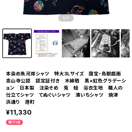
1
/7
本染め魚河岸シャツ 特大3Lサイズ 国宝・鳥獣戯画
高山寺公認 認定証付き 木綿晒 黒×虹色グラデーシ
ョン 日本製 注染そめ 兎 蛙 浴衣生地 職人の
仕立てシャツ てぬぐいシャツ 濱いちシャツ 焼津
浜通り 港町
¥11,330
残り1点