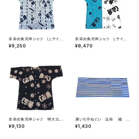
本染め魚河岸シャツ LLサイ
本染め魚河岸シャツ Lサイ
ズ 認定証付き 木綿晒 立涌
ズ 認定証付き 木綿晒 日本
¥9,250
¥8,470
カツヲ×伝統魚河岸柄 白×
製 伝統豆絞り柄×涼麻柄 水
紺 日本製 注染そめ 浴衣
色×白 注染そめ 浴衣生地 ク
生地 職人の仕立てシャツ て
レイジーパターン ハーフ＆ハ
ぬぐいシャツ 濱いちシャツ 焼
ーフ 職人の仕立てシャツ て
津 浜通り 港町 祭り
ぬぐいシャツ 濱いちシャツ 焼
津 浜通り 港町
本染め魚河岸シャツ 特大3Lサ
濱いち手ぬぐい 注染 縞 鰹
イズ 認定証付き 木綿晒 涼
縞 伝統染色技法 特岡 綿1
¥9,130
¥1,430
麻柄 黒×オフホワイト 日本
00％ 浴衣生地 本染め 日
製 注染そめ 浴衣生地 職
本てぬぐい 和柄
人の仕立てシャツ てぬぐいシ