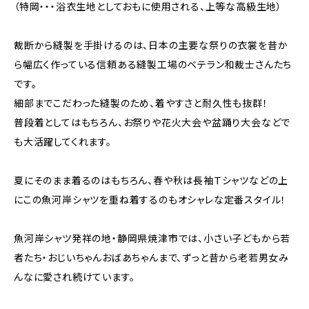
（特岡・・・浴衣生地としておもに使用される、上等な高級生地）
裁断から縫製を手掛けるのは、日本の主要な祭りの衣裳を昔か
ら幅広く作っている信頼ある縫製工場のベテラン和裁士さんたち
です。
細部までこだわった縫製のため、着やすさと耐久性も抜群！
普段着としてはもちろん、お祭りや花火大会や盆踊り大会などで
も大活躍してくれます。
夏にそのまま着るのはもちろん、春や秋は長袖Ｔシャツなどの上
にこの魚河岸シャツを重ね着するのもオシャレな定番スタイル！
魚河岸シャツ発祥の地・静岡県焼津市では、小さい子どもから若
者たち・おじいちゃんおばあちゃんまで、ずっと昔から老若男女み
んなに愛され続けています。