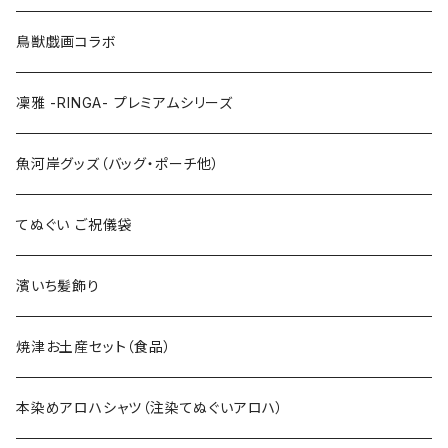
LLサイズ
120cm
120cm
鳥獣戯画コラボ
特大3Lサイズ
130cm
凜雅 -RINGA- プレミアムシリーズ
上下セット
魚河岸グッズ（バッグ・ポーチ他）
てぬぐい ご祝儀袋
濱いち髪飾り
焼津お土産セット（食品）
本染めアロハシャツ（注染てぬぐいアロハ）