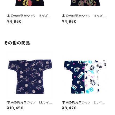
本染め魚河岸シャツ キッズ用1
本染め魚河岸シャツ キッズ用1
00サイズ 認定証付き 木綿
00サイズ 認定証付き 木綿
¥4,950
¥4,950
晒 平和柄 黒×ラスタ 子供
晒 平和柄 黒×迷彩カモ 子
用 日本製 注染そめ 浴衣
供用 日本製 注染そめ 浴
生地 ピースマーク 職人の仕
衣生地 ピースマーク 職人の
立てシャツ てぬぐいシャツ 濱
仕立てシャツ てぬぐいシャツ
いちシャツ 焼津 浜通り 港
濱いちシャツ 焼津 浜通り
その他の商品
町
港町
本染め魚河岸シャツ LLサイ
本染め魚河岸シャツ Lサイ
ズ 国宝・鳥獣戯画 高山寺公
ズ 認定証付き 木綿晒 日本
¥10,450
¥8,470
認 認定証付き 木綿晒 紺×
製 やいちゃんスペシャル 注染
白（桜色＆若草色ぼかし入り）
そめ 浴衣生地 クレイジーパ