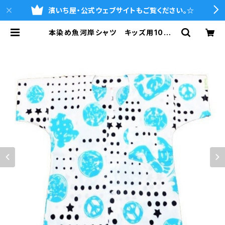
濱いち屋・公式ウェブサイトもご覧ください。☆
本染め魚河岸シャツ キッズ用100サ
イズ 認定証付き 木綿晒 星柄入
り豆絞り 白×紺＆水色 子供用 日
本製 注染そめ 浴衣生地 ピース
マーク 職人の仕立てシャツ てぬぐ
いシャツ 濱いちシャツ 焼津 浜通
り 港町 | 魚河岸シャツの濱いち屋・
通販サイト