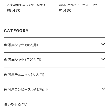
本染め魚河岸シャツ Mサイ
濱いち手ぬぐい 注染 ヒョウ
ズ 認定証付き 木綿晒 日本
柄 グレー 伝統染色技法 レ
¥8,470
¥1,430
製 涼麻柄 紺×白 注染そめ
オパード柄 特岡 綿100％
浴衣生地 クレイジーパター
浴衣生地 本染め 日本てぬぐ
ン ハーフ＆ハーフ 職人の仕
い 魚河岸 和柄 アニマル
立てシャツ てぬぐいシャツ 濱
柄
いちシャツ 焼津 浜通り 港
CATEGORY
町
魚河岸シャツ（大人用）
SSサイズ
魚河岸シャツ（子ども用）
Sサイズ
90cm
魚河岸チュニック(大人用)
Mサイズ
100cm
魚河岸ワンピース（子ども用）
Lサイズ
110cm
100cm
濱いち手ぬぐい