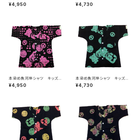
00サイズ 認定証付き 木綿
0サイズ 認定証付き 木綿
¥4,950
¥4,730
晒 獅子柄 黒×ラスタ 子供
晒 麻の葉柄 黒×ミント 子
用 日本製 注染そめ 浴衣
供用 日本製 注染そめ リー
生地 職人の仕立てシャツ て
フマーク 浴衣生地 職人の仕
ぬぐいシャツ 濱いちシャツ 焼
立てシャツ てぬぐいシャツ 濱
津 浜通り 港町
いちシャツ 焼津 浜通り 港
町
本染め魚河岸シャツ キッズ用1
本染め魚河岸シャツ キッズ用1
00サイズ 認定証付き 木綿
00サイズ 認定証付き 木綿
¥4,950
¥4,730
晒 星柄入り豆絞り 黒×ピン
晒 平和柄 黒×ミント 子供
ク 子供用 日本製 注染そ
用 日本製 注染そめ 浴衣
め 浴衣生地 ピースマーク
生地 ピースマーク 職人の仕
職人の仕立てシャツ てぬぐい
立てシャツ てぬぐいシャツ 濱
シャツ 濱いちシャツ 焼津
いちシャツ 焼津 浜通り 港
浜通り 港町
町