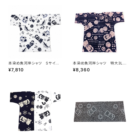
日本製 注染そめ 兎 蛙
ターン ハーフ＆ハーフ 職人
浴衣生地 職人の仕立てシャ
の仕立てシャツ てぬぐいシャ
ツ てぬぐいシャツ 濱いちシャ
ツ 濱いちシャツ 焼津 浜通
ツ 焼津 浜通り 港町
り 港町
本染め魚河岸シャツ Sサイ
本染め魚河岸シャツ 特大3Lサ
ズ 認定証付き 木綿晒 やい
イズ 認定証付き 木綿晒 星
¥7,810
¥8,360
ちゃん 海ものがたり 白×
柄入り豆絞り 紺×白 日本
紺 鰹 カツオ 日本製 注染
製 注染そめ 浴衣生地 ピー
そめ 浴衣生地 職人の仕立て
スマーク 職人の仕立てシャ
シャツ てぬぐいシャツ 濱いち
ツ てぬぐいシャツ 濱いちシャ
シャツ 焼津 浜通り 港町
ツ 焼津 浜通り 港町