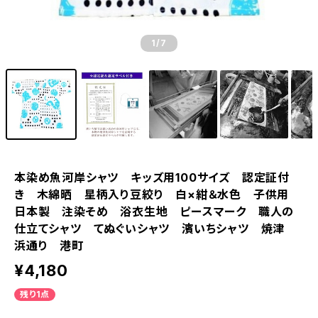
1
/7
本染め魚河岸シャツ キッズ用100サイズ 認定証付
き 木綿晒 星柄入り豆絞り 白×紺＆水色 子供用
日本製 注染そめ 浴衣生地 ピースマーク 職人の
仕立てシャツ てぬぐいシャツ 濱いちシャツ 焼津
浜通り 港町
¥4,180
残り1点