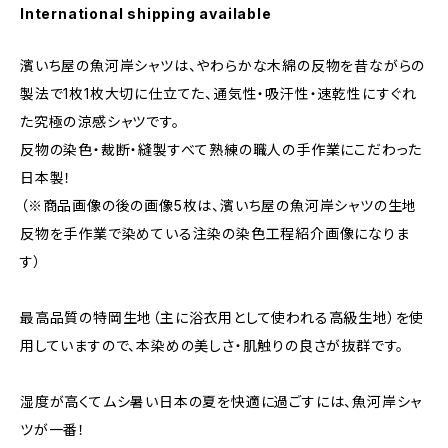
International shipping available
濱いち屋の魚河岸シャツは、やわらかな木綿の反物を昔ながらの
製法で1枚1枚大切に仕立てた、通気性・吸汗性・速乾性にすぐれ
た究極の涼感シャツです。
反物の染色・裁断・縫製すべて熟練の職人の手作業にこだわった
日本製！
（※商品画像の後の画像5枚は、濱いち屋の魚河岸シャツの生地
反物を手作業で染めている注染の染色工程紹介画像になりま
す）
最高品質の特岡生地（主に浴衣用として使われる高級生地）を使
用していますので、本染めの美しさ・肌触りの良さが抜群です。
湿度が高くてムシ暑い日本の夏を快適に過ごすには、魚河岸シャ
ツが一番！