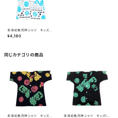
本染め魚河岸シャツ キッズ用1
00サイズ 認定証付き 木綿
¥4,180
晒 星柄入り豆絞り 白×紺＆
水色 子供用 日本製 注染
そめ 浴衣生地 ピースマー
ク 職人の仕立てシャツ てぬ
ぐいシャツ 濱いちシャツ 焼
同じカテゴリの商品
津 浜通り 港町
本染め魚河岸シャツ キッズ用1
本染め魚河岸シャツ キッズ10