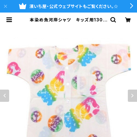
濱いち屋・公式ウェブサイトもご覧ください。☆
本染め魚河岸シャツ キッズ用130サ
イズ 認定証付き 木綿晒 平和
柄 白×虹色グラデーション レイン
ボー 子供用 日本製 注染そめ
浴衣生地 ピースマーク 職人の仕
立てシャツ てぬぐいシャツ 濱いち
シャツ 焼津 浜通り 港町 | 魚河
岸シャツの濱いち屋・通販サイト