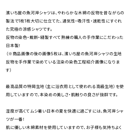
濱いち屋の魚河岸シャツは、やわらかな木綿の反物を昔ながらの
製法で1枚1枚大切に仕立てた、通気性・吸汗性・速乾性にすぐれ
た究極の涼感シャツです。
反物の染色・裁断・縫製すべて熟練の職人の手作業にこだわった
日本製！
（※商品画像の後の画像5枚は、濱いち屋の魚河岸シャツの生地
反物を手作業で染めている注染の染色工程紹介画像になりま
す）
最高品質の特岡生地（主に浴衣用として使われる高級生地）を使
用していますので、本染めの美しさ・肌触りの良さが抜群です。
湿度が高くてムシ暑い日本の夏を快適に過ごすには、魚河岸シャ
ツが一番！
肌に優しい木綿素材を使用していますので、お子様も気持ちよく