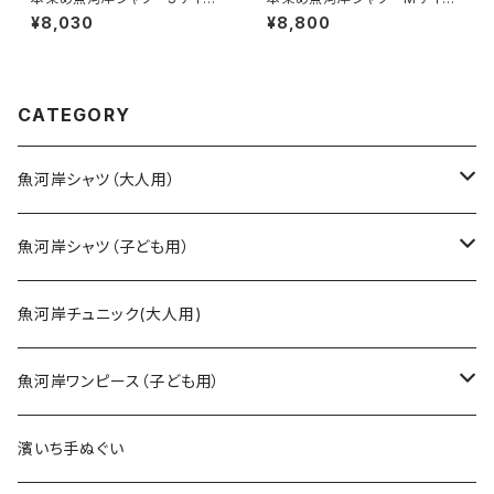
ズ 認定証付き 木綿晒 伝統
ズ 認定証付き 木綿晒 伝統
¥8,030
¥8,800
豆絞り柄×涼麻柄 水色×白
豆絞り柄 巴紋 えんじ×白
日本製 注染そめ 浴衣生地
日本製 注染そめ 浴衣生
クレイジーパターン ハーフ＆
地 職人の仕立てシャツ てぬ
ハーフ 職人の仕立てシャツ
ぐいシャツ 濱いちシャツ 焼
てぬぐいシャツ 濱いちシャツ
津 浜通り 港町 祭り
CATEGORY
焼津 浜通り 港町
魚河岸シャツ（大人用）
SSサイズ
魚河岸シャツ（子ども用）
Sサイズ
90cm
魚河岸チュニック(大人用)
Mサイズ
100cm
魚河岸ワンピース（子ども用）
Lサイズ
110cm
100cm
濱いち手ぬぐい