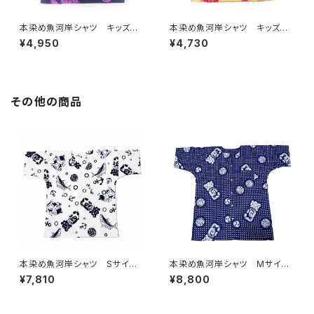
本染め魚河岸シャツ キッズ用1
本染め魚河岸シャツ キッズ用1
30サイズ 認定証付き 木綿
30サイズ 認定証付き 木綿
¥4,950
¥4,730
晒 平和柄 紺×紫 子供用
晒 平和柄 うす黄色×ピン
日本製 注染そめ 浴衣生
ク 子供用 日本製 注染そ
地 ピースマーク 職人の仕立
め 浴衣生地 ピースマーク
てシャツ てぬぐいシャツ 濱い
職人の仕立てシャツ てぬぐい
ちシャツ 焼津 浜通り 港町
シャツ 濱いちシャツ 焼津
その他の商品
浜通り 港町
本染め魚河岸シャツ Sサイ
本染め魚河岸シャツ Mサイ
ズ 認定証付き 木綿晒 やい
ズ 認定証付き 木綿晒 伝統
¥7,810
¥8,800
ちゃん 海ものがたり 白×
豆絞り柄 巴紋 紺×白 日本
紺 鰹 カツオ 日本製 注染
製 注染そめ 浴衣生地 職
そめ 浴衣生地 職人の仕立て
人の仕立てシャツ てぬぐいシ