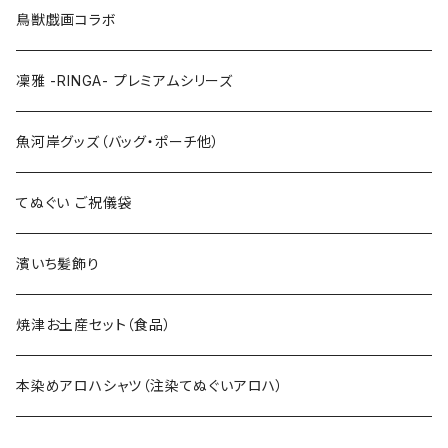
LLサイズ
120cm
120cm
鳥獣戯画コラボ
特大3Lサイズ
130cm
凜雅 -RINGA- プレミアムシリーズ
上下セット
魚河岸グッズ（バッグ・ポーチ他）
てぬぐい ご祝儀袋
濱いち髪飾り
焼津お土産セット（食品）
本染めアロハシャツ（注染てぬぐいアロハ）