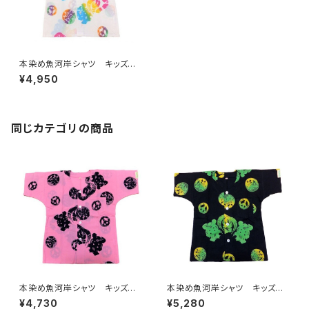
本染め魚河岸シャツ キッズ用1
30サイズ 認定証付き 木綿
¥4,950
晒 平和柄 白×虹色グラデー
ション レインボー 子供用
日本製 注染そめ 浴衣生
地 ピースマーク 職人の仕立
てシャツ てぬぐいシャツ 濱い
同じカテゴリの商品
ちシャツ 焼津 浜通り 港町
本染め魚河岸シャツ キッズ用1
本染め魚河岸シャツ キッズ用1
30サイズ 認定証付き 木綿
30サイズ 認定証付き 木綿
¥4,730
¥5,280
晒 平和柄 ピンク×紺 子供
晒 平和柄 黒×ジャマイカグ