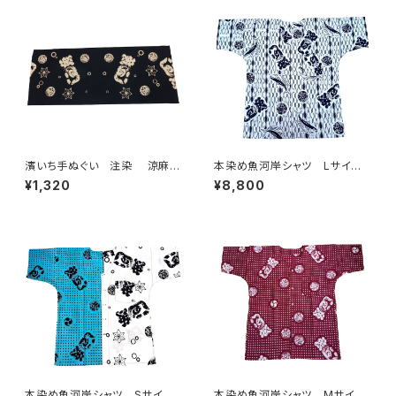
シャツ てぬぐいシャツ 濱いち
ャツ 濱いちシャツ 焼津 浜
シャツ 焼津 浜通り 港町
通り 港町 祭り
濱いち手ぬぐい 注染 涼麻
本染め魚河岸シャツ Lサイ
柄 黒×オフホワイト 伝統染
ズ 認定証付き 木綿晒 立涌
¥1,320
¥8,800
色技法 麻模様 特岡 綿10
カツヲ×伝統魚河岸柄 白×
0％ 浴衣生地 本染め 日本
紺 日本製 注染そめ 浴衣
てぬぐい 魚河岸 和柄
生地 職人の仕立てシャツ て
ぬぐいシャツ 濱いちシャツ 焼
津 浜通り 港町 祭り
本染め魚河岸シャツ Sサイ
本染め魚河岸シャツ Mサイ