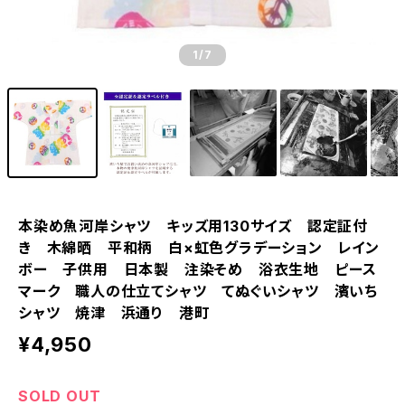
1
/7
本染め魚河岸シャツ キッズ用130サイズ 認定証付
き 木綿晒 平和柄 白×虹色グラデーション レイン
ボー 子供用 日本製 注染そめ 浴衣生地 ピース
マーク 職人の仕立てシャツ てぬぐいシャツ 濱いち
シャツ 焼津 浜通り 港町
¥4,950
SOLD OUT