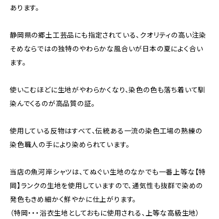
あります。
静岡県の郷土工芸品にも指定されている、クオリティの高い注染
そめならではの独特のやわらかな風合いが日本の夏によく合い
ます。
使いこむほどに生地がやわらかくなり、染色の色も落ち着いて馴
染んでくるのが高品質の証。
使用している反物はすべて、伝統ある一流の染色工場の熟練の
染色職人の手により染められています。
当店の魚河岸シャツは、てぬぐい生地のなかでも一番上等な【特
岡】ランクの生地を使用していますので、通気性も抜群で染めの
発色もきめ細かく鮮やかに仕上がります。
（特岡・・・浴衣生地としておもに使用される、上等な高級生地）