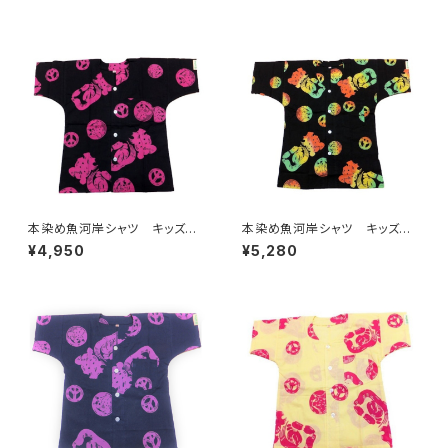
用 日本製 注染そめ 浴衣
ラデーション 子供用 日本
生地 ピースマーク 職人の仕
製 注染そめ 浴衣生地 ピー
立てシャツ てぬぐいシャツ 濱
スマーク 職人の仕立てシャ
いちシャツ 焼津 浜通り 港
ツ てぬぐいシャツ 濱いちシャ
町
ツ 焼津 浜通り 港町
本染め魚河岸シャツ キッズ用1
本染め魚河岸シャツ キッズ用1
30サイズ 認定証付き 木綿
30サイズ 認定証付き 木綿
¥4,950
¥5,280
晒 平和柄 黒×ピンク 子供
晒 平和柄 黒×ラスタグラデ
用 日本製 注染そめ 浴衣
ーション 子供用 日本製 注
生地 ピースマーク 職人の仕
染そめ 浴衣生地 ピースマー
立てシャツ てぬぐいシャツ 濱
ク 職人の仕立てシャツ てぬ
いちシャツ 焼津 浜通り 港
ぐいシャツ 濱いちシャツ 焼
町
津 浜通り 港町