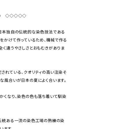
り ◇◇◇◇◇
日本独自の伝統的な染色技法である
間をかけて作っているため、機械で作る
全く違うやさしさとおもむきがありま
されている、クオリティの高い注染そ
な風合いが日本の夏によく合います。
かくなり、染色の色も落ち着いて馴染
伝統ある一流の染色工場の熟練の染
います。