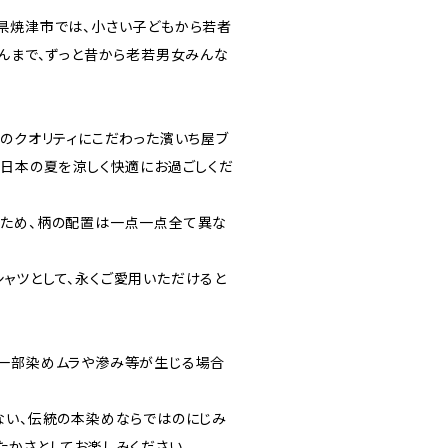
県焼津市では、小さい子どもから若者
ゃんまで、ずっと昔から老若男女みんな
てのクオリティにこだわった濱いち屋ブ
、日本の夏を涼しく快適にお過ごしくだ
るため、柄の配置は一点一点全て異な
ャツとして、永くご愛用いただけると
一部染めムラや滲み等が生じる場合
ない、伝統の本染めならではのにじみ
たかさとしてお楽しみください。