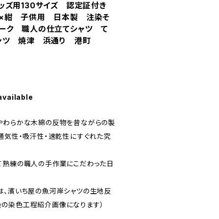
ッズ用130サイズ 認定証付き
×紺 子供用 日本製 注染そ
ーク 職人の仕立てシャツ て
ャツ 焼津 浜通り 港町
available
やわらかな木綿の反物を昔ながらの製
、通気性・吸汗性・速乾性にすぐれた究
て熟練の職人の手作業にこだわった日
は、濱いち屋の魚河岸シャツの生地反
染の染色工程紹介画像になります）