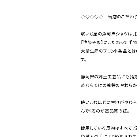
◇◇◇◇◇ 当店のこだわ
濱いち屋の魚河岸シャツは、
【注染そめ】にこだわって手
大量生産のプリント製品とは
す。
静岡県の郷土工芸品にも指定
めならではの独特のやわらか
使いこむほどに生地がやわら
んでくるのが高品質の証。
使用している反物はすべて、
色職人の手により染められて