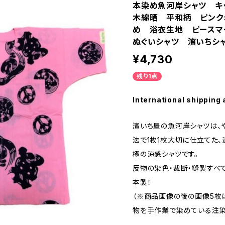
本染め魚河岸シャツ キ
木綿晒 平和柄 ピンク
め 浴衣生地 ピースマ
ぬぐいシャツ 濱いちシ
¥4,730
残り1点
International shipping 
濱いち屋の魚河岸シャツは、
法で1枚1枚大切に仕立てた
極の涼感シャツです。
反物の染色・裁断・縫製すべ
本製！
（※商品画像の後の画像5枚
物を手作業で染めている注