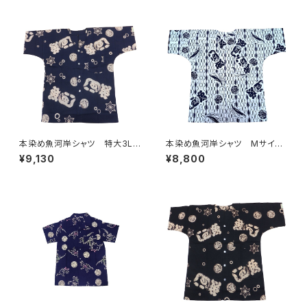
地 職人の仕立てシャツ てぬ
てぬぐい 魚河岸 和柄
ぐいシャツ 濱いちシャツ 焼
津 浜通り 港町 祭り
本染め魚河岸シャツ 特大3Lサ
本染め魚河岸シャツ Mサイ
イズ 認定証付き 木綿晒 涼
ズ 認定証付き 木綿晒 立涌
¥9,130
¥8,800
麻柄 紺×白 日本製 注染そ
カツヲ×伝統魚河岸柄 白×
め 浴衣生地 職人の仕立てシ
紺 日本製 注染そめ 浴衣
ャツ てぬぐいシャツ 濱いちシ
生地 職人の仕立てシャツ て
ャツ 焼津 浜通り 港町
ぬぐいシャツ 濱いちシャツ 焼
津 浜通り 港町 祭り