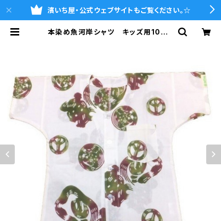
濱いち屋・公式ウェブサイトもご覧ください。☆
本染め魚河岸シャツ キッズ用100サ
イズ 認定証付き 木綿晒 平和
柄 白×迷彩カモ 子供用 日本
製 注染そめ 浴衣生地 ピースマ
ーク 職人の仕立てシャツ てぬぐい
シャツ 濱いちシャツ 焼津 浜通
り 港町 | 魚河岸シャツの濱いち屋・
通販サイト