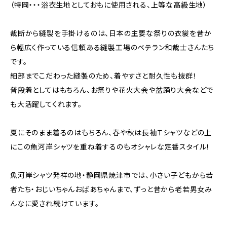
（特岡・・・浴衣生地としておもに使用される、上等な高級生地）
裁断から縫製を手掛けるのは、日本の主要な祭りの衣裳を昔か
ら幅広く作っている信頼ある縫製工場のベテラン和裁士さんたち
です。
細部までこだわった縫製のため、着やすさと耐久性も抜群！
普段着としてはもちろん、お祭りや花火大会や盆踊り大会などで
も大活躍してくれます。
夏にそのまま着るのはもちろん、春や秋は長袖Ｔシャツなどの上
にこの魚河岸シャツを重ね着するのもオシャレな定番スタイル！
魚河岸シャツ発祥の地・静岡県焼津市では、小さい子どもから若
者たち・おじいちゃんおばあちゃんまで、ずっと昔から老若男女み
んなに愛され続けています。