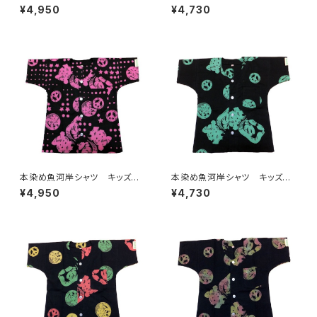
00サイズ 認定証付き 木綿
0サイズ 認定証付き 木綿
¥4,950
¥4,730
晒 獅子柄 黒×ラスタ 子供
晒 麻の葉柄 黒×ミント 子
用 日本製 注染そめ 浴衣
供用 日本製 注染そめ リー
生地 職人の仕立てシャツ て
フマーク 浴衣生地 職人の仕
ぬぐいシャツ 濱いちシャツ 焼
立てシャツ てぬぐいシャツ 濱
津 浜通り 港町
いちシャツ 焼津 浜通り 港
町
本染め魚河岸シャツ キッズ用1
本染め魚河岸シャツ キッズ用1
00サイズ 認定証付き 木綿
00サイズ 認定証付き 木綿
¥4,950
¥4,730
晒 星柄入り豆絞り 黒×ピン
晒 平和柄 黒×ミント 子供
ク 子供用 日本製 注染そ
用 日本製 注染そめ 浴衣
め 浴衣生地 ピースマーク
生地 ピースマーク 職人の仕
職人の仕立てシャツ てぬぐい
立てシャツ てぬぐいシャツ 濱
シャツ 濱いちシャツ 焼津
いちシャツ 焼津 浜通り 港
浜通り 港町
町