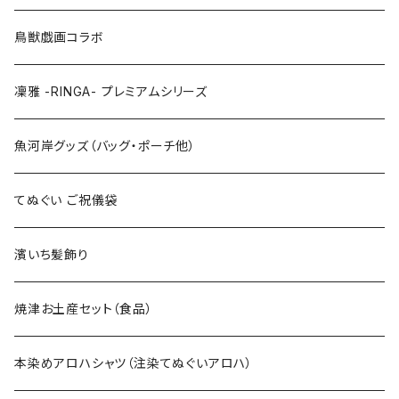
LLサイズ
120cm
120cm
鳥獣戯画コラボ
特大3Lサイズ
130cm
凜雅 -RINGA- プレミアムシリーズ
上下セット
魚河岸グッズ（バッグ・ポーチ他）
てぬぐい ご祝儀袋
濱いち髪飾り
焼津お土産セット（食品）
本染めアロハシャツ（注染てぬぐいアロハ）