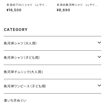
本染めアロハシャツ LLサイ
本染め魚河岸シャツ LLサイ
ズ 国宝・鳥獣戯画 高山寺公
ズ 認定証付き 木綿晒 涼麻
¥16,500
¥8,690
認 木綿晒 紺×白（桜色＆若
柄 黒×オフホワイト 日本
草色ぼかし入り） 日本製 注
製 注染そめ 浴衣生地 職
染そめ 兎 蛙 浴衣生地
人の仕立てシャツ てぬぐいシ
職人の仕立てシャツ 注染てぬ
ャツ 濱いちシャツ 焼津 浜
ぐいアロハシャツ
通り 港町
CATEGORY
魚河岸シャツ（大人用）
SSサイズ
魚河岸シャツ（子ども用）
Sサイズ
90cm
魚河岸チュニック(大人用)
Mサイズ
100cm
魚河岸ワンピース（子ども用）
Lサイズ
110cm
100cm
濱いち手ぬぐい