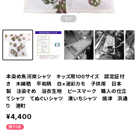
1
/7
本染め魚河岸シャツ キッズ用100サイズ 認定証付
き 木綿晒 平和柄 白×迷彩カモ 子供用 日本
製 注染そめ 浴衣生地 ピースマーク 職人の仕立
てシャツ てぬぐいシャツ 濱いちシャツ 焼津 浜通
り 港町
¥4,400
残り1点