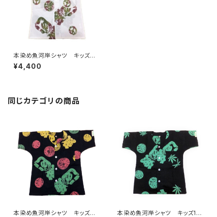
本染め魚河岸シャツ キッズ用1
00サイズ 認定証付き 木綿
¥4,400
晒 平和柄 白×迷彩カモ 子
供用 日本製 注染そめ 浴
衣生地 ピースマーク 職人の
仕立てシャツ てぬぐいシャツ
濱いちシャツ 焼津 浜通り
同じカテゴリの商品
港町
本染め魚河岸シャツ キッズ用1
本染め魚河岸シャツ キッズ10