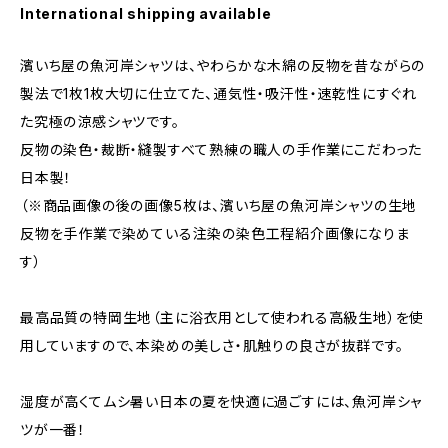
International shipping available
濱いち屋の魚河岸シャツは、やわらかな木綿の反物を昔ながらの
製法で1枚1枚大切に仕立てた、通気性・吸汗性・速乾性にすぐれ
た究極の涼感シャツです。
反物の染色・裁断・縫製すべて熟練の職人の手作業にこだわった
日本製！
（※商品画像の後の画像5枚は、濱いち屋の魚河岸シャツの生地
反物を手作業で染めている注染の染色工程紹介画像になりま
す）
最高品質の特岡生地（主に浴衣用として使われる高級生地）を使
用していますので、本染めの美しさ・肌触りの良さが抜群です。
湿度が高くてムシ暑い日本の夏を快適に過ごすには、魚河岸シャ
ツが一番！