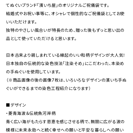
てぬぐいブランド「濱いち屋」のオリジナルご祝儀袋です。
結婚式やお祝い事等に、オシャレで個性的なご祝儀袋としてお使
いいただけます。
独特のやさしい風合いが特長のため、贈った後もずっと思い出の
品として使っていただけると思います。
日本古来より親しまれている縁起のいい和柄デザインが大人気！
日本独自の伝統的な染色技法「注染そめ」にこだわった、本染め
の手ぬぐいを使用しています。
（※商品画像の後の画像7枚は、いろいろなデザインの濱いち手ぬ
ぐいができるまでの染色工程紹介になります）
■デザイン
・菱青海波＆伝統魚河岸柄
青く広い海がもたらす恩恵を感じさせる柄で、無限に広がる波の
模様に未来永劫へと続く幸せへの願いと平安な暮らしへの願い