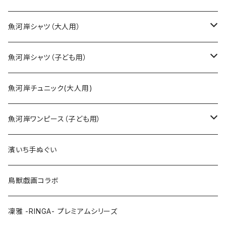
魚河岸シャツ（大人用）
SSサイズ
魚河岸シャツ（子ども用）
Sサイズ
90cm
魚河岸チュニック(大人用)
Mサイズ
100cm
魚河岸ワンピース（子ども用）
Lサイズ
110cm
100cm
濱いち手ぬぐい
LLサイズ
120cm
120cm
鳥獣戯画コラボ
特大3Lサイズ
130cm
凜雅 -RINGA- プレミアムシリーズ