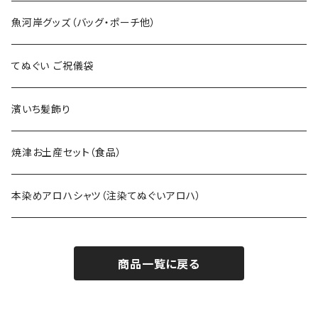
上下セット
魚河岸グッズ（バッグ・ポーチ他）
てぬぐい ご祝儀袋
濱いち髪飾り
焼津お土産セット（食品）
本染めアロハシャツ（注染てぬぐいアロハ）
商品一覧に戻る