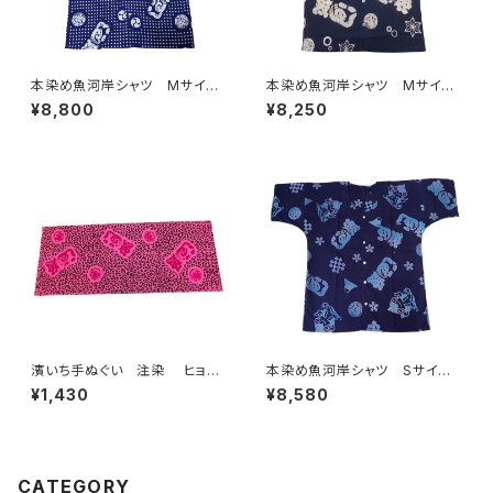
本染め魚河岸シャツ Mサイ
本染め魚河岸シャツ Mサイ
ズ 認定証付き 木綿晒 伝統
ズ 認定証付き 木綿晒 涼麻
¥8,800
¥8,250
豆絞り柄 巴紋 紺×白 日本
柄 紺×白 日本製 注染そ
製 注染そめ 浴衣生地 職
め 浴衣生地 職人の仕立てシ
人の仕立てシャツ てぬぐいシ
ャツ てぬぐいシャツ 濱いちシ
ャツ 濱いちシャツ 焼津 浜
ャツ 焼津 浜通り 港町
通り 港町 祭り
濱いち手ぬぐい 注染 ヒョウ
本染め魚河岸シャツ Sサイ
柄 ライトピンク×チェリーピン
ズ 認定証付き 木綿晒 やい
¥1,430
¥8,580
ク 伝統染色技法 レオパード
ちゃん柄 アースカラータイ
柄 特岡 綿100％ 浴衣生
プ 紺 桜 富士山 市松模
地 本染め 日本てぬぐい 魚
様 日本製 注染そめ 浴衣
河岸 和柄 アニマル柄
生地 職人の仕立てシャツ て
ぬぐいシャツ 濱いちシャツ 焼
CATEGORY
津 浜通り 港町