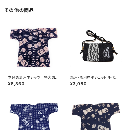
その他の商品
本染め魚河岸シャツ 特大3Lサ
焼津・魚河岸ポシェット 千代掛
イズ 認定証付き 木綿晒 星
けポーチ 【千社札紗綾形 魚河
¥8,360
¥3,080
柄入り豆絞り 紺×白 日本
岸】チャック付き デニム素材 日
製 注染そめ 浴衣生地 ピー
本製
スマーク 職人の仕立てシャ
ツ てぬぐいシャツ 濱いちシャ
ツ 焼津 浜通り 港町