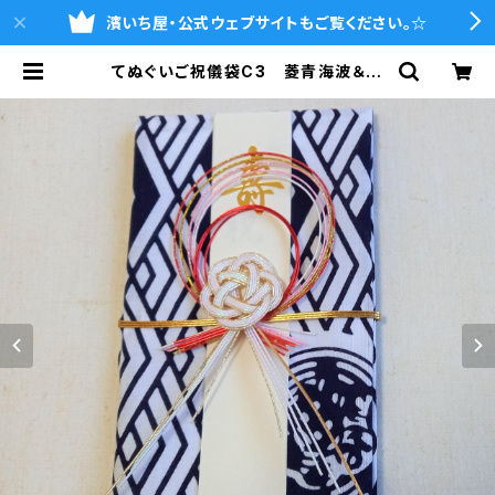
濱いち屋・公式ウェブサイトもご覧ください。☆
てぬぐいご祝儀袋C3 菱青海波＆伝
統魚河岸柄 注染 本染め 縁起
柄 伝統柄 結婚式 出産祝 入
学 成人式 開店祝 袱紗 ふく
さ 金封 | 魚河岸シャツの濱いち屋・
通販サイト