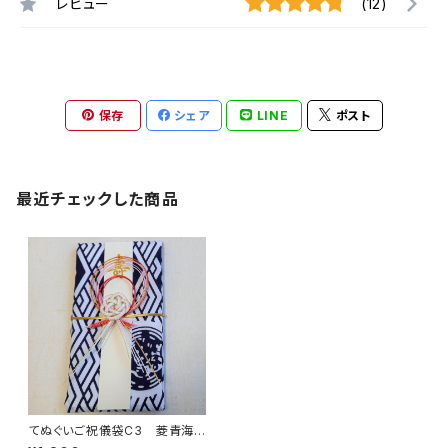
レビュー
(12)
保存
シェア
LINE
ポスト
最近チェックした商品
てぬぐいご祝儀袋C3 菱青海
波＆伝統魚河岸柄 注染 本染