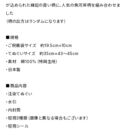
が込められた縁起の良い柄に、人気の魚河岸柄を組み合わせま
した
（柄の出方はランダムになります）
■規格
・ご祝儀袋サイズ 約19.5cm×10cm
・てぬぐいサイズ 約35cm×43～45cm
・素材 綿100%（特岡生地）
・日本製
■商品内容
・注染てぬぐい
・水引
・内封筒
・短冊3種類（画像と異なる場合もございます）
・短冊シール