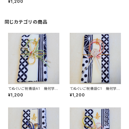
¥1,200
め 縁起柄 伝統柄 結婚
式 出産祝 入学 成人式
開店祝 袱紗 ふくさ 金封
同じカテゴリの商品
てぬぐいご祝儀袋A1 幾何学小
てぬぐいご祝儀袋C1 幾何学小
紋柄 注染 本染め 縁起
紋柄 注染 本染め 縁起
¥1,200
¥1,200
柄 伝統柄 結婚式 出産
柄 伝統柄 結婚式 出産
祝 入学 成人式 開店祝
祝 入学 成人式 開店祝
袱紗 ふくさ 金封
袱紗 ふくさ 金封