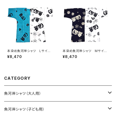
立てシャツ てぬぐいシャツ 濱
職人の仕立てシャツ 注染てぬ
いちシャツ 焼津 浜通り 港
ぐいアロハシャツ
町
本染め魚河岸シャツ Lサイ
本染め魚河岸シャツ Mサイ
ズ 認定証付き 木綿晒 日本
ズ 認定証付き 木綿晒 日本
¥8,470
¥8,470
製 伝統豆絞り柄×涼麻柄 水
製 涼麻柄 紺×白 注染そめ
色×白 注染そめ 浴衣生地 ク
浴衣生地 クレイジーパター
レイジーパターン ハーフ＆ハ
ン ハーフ＆ハーフ 職人の仕
ーフ 職人の仕立てシャツ て
立てシャツ てぬぐいシャツ 濱
ぬぐいシャツ 濱いちシャツ 焼
いちシャツ 焼津 浜通り 港
CATEGORY
津 浜通り 港町
町
魚河岸シャツ（大人用）
SSサイズ
魚河岸シャツ（子ども用）