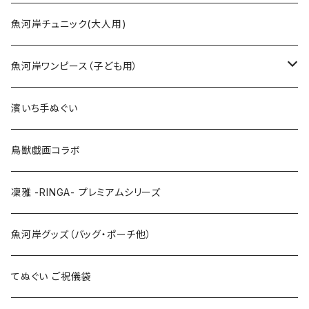
Sサイズ
90cm
魚河岸チュニック(大人用)
Mサイズ
100cm
魚河岸ワンピース（子ども用）
Lサイズ
110cm
100cm
濱いち手ぬぐい
LLサイズ
120cm
120cm
鳥獣戯画コラボ
特大3Lサイズ
130cm
凜雅 -RINGA- プレミアムシリーズ
上下セット
魚河岸グッズ（バッグ・ポーチ他）
てぬぐい ご祝儀袋