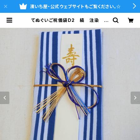
濱いち屋・公式ウェブサイトもご覧ください。☆
てぬぐいご祝儀袋D2 縞 注染 本
染め 縁起柄 伝統柄 結婚式 出
産祝 入学 成人式 開店祝 袱
紗 ふくさ 金封 | 魚河岸シャツの濱
いち屋・通販サイト