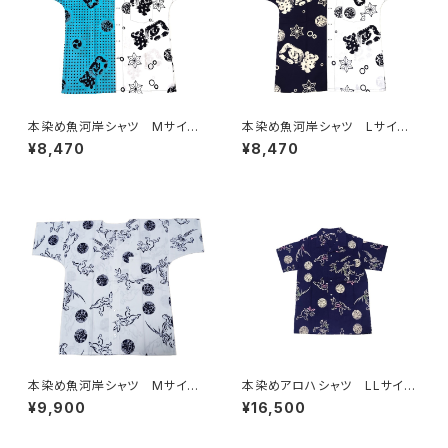
本染め魚河岸シャツ Mサイ
本染め魚河岸シャツ Lサイ
ズ 認定証付き 木綿晒 日本
ズ 認定証付き 木綿晒 日本
¥8,470
¥8,470
製 伝統豆絞り柄×涼麻柄 水
製 涼麻柄 紺×白 注染そめ
色×白 注染そめ 浴衣生地 ク
浴衣生地 クレイジーパター
レイジーパターン ハーフ＆ハ
ン ハーフ＆ハーフ 職人の仕
ーフ 職人の仕立てシャツ て
立てシャツ てぬぐいシャツ 濱
ぬぐいシャツ 濱いちシャツ 焼
いちシャツ 焼津 浜通り 港
津 浜通り 港町
町
本染め魚河岸シャツ Mサイ
本染めアロハシャツ LLサイ
ズ 国宝・鳥獣戯画 高山寺公
ズ 国宝・鳥獣戯画 高山寺公
¥9,900
¥16,500
認 認定証付き 木綿晒 キナ
認 木綿晒 紺×白（桜色＆若
リ×紺 日本製 注染そめ
草色ぼかし入り） 日本製 注
兎 蛙 浴衣生地 職人の仕
染そめ 兎 蛙 浴衣生地