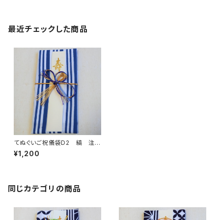
最近チェックした商品
てぬぐいご祝儀袋D2 縞 注
染 本染め 縁起柄 伝統
¥1,200
柄 結婚式 出産祝 入学
成人式 開店祝 袱紗 ふく
さ 金封
同じカテゴリの商品