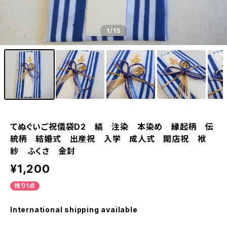
1
/15
てぬぐいご祝儀袋D2 縞 注染 本染め 縁起柄 伝
統柄 結婚式 出産祝 入学 成人式 開店祝 袱
紗 ふくさ 金封
¥1,200
残り1点
International shipping available