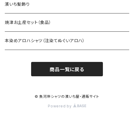
濱いち髪飾り
焼津お土産セット（食品）
本染めアロハシャツ（注染てぬぐいアロハ）
商品一覧に戻る
© 魚河岸シャツの濱いち屋・通販サイト
Powered by