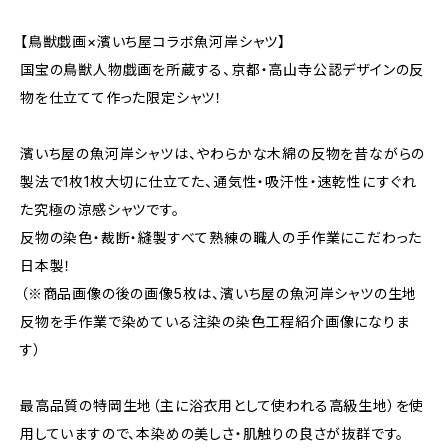
【鳥獣戯画×濱いち屋コラボ魚河岸シャツ】
国宝の鳥獣人物戯画を所蔵する、京都・高山寺公認デザインの反
物を仕立てて作った限定シャツ！
濱いち屋の魚河岸シャツは、やわらかな木綿の反物を昔ながらの
製法で1枚1枚大切に仕立てた、通気性・吸汗性・速乾性にすぐれ
た究極の涼感シャツです。
反物の染色・裁断・縫製すべて熟練の職人の手作業にこだわった
日本製！
（※商品画像の後の画像5枚は、濱いち屋の魚河岸シャツの生地
反物を手作業で染めている注染の染色工程紹介画像になりま
す）
最高品質の特岡生地（主に浴衣用として使われる高級生地）を使
用していますので、本染めの美しさ・肌触りの良さが抜群です。