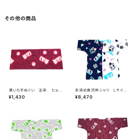
ーク 職人の仕立てシャツ て
地 職人の仕立てシャツ てぬ
ぬぐいシャツ 濱いちシャツ 焼
ぐいシャツ 濱いちシャツ 焼
津 浜通り 港町
津 浜通り 港町 祭り
その他の商品
濱いち手ぬぐい 注染 ヒョウ
本染め魚河岸シャツ Lサイ
柄 ネオンピンク×ホワイト 伝
ズ 認定証付き 木綿晒 日本
¥1,430
¥8,470
統染色技法 レオパード柄 特
製 やいちゃんスペシャル 注染
岡 綿100％ 浴衣生地 本染
そめ 浴衣生地 クレイジーパ
め 日本てぬぐい 魚河岸 和
ターン ハーフ＆ハーフ 職人
柄 アニマル柄
の仕立てシャツ てぬぐいシャ
ツ 濱いちシャツ 焼津 浜通
り 港町