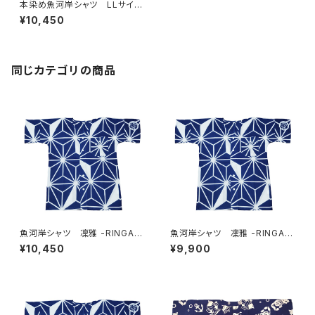
本染め魚河岸シャツ LLサイ
ズ 国宝・鳥獣戯画 高山寺公
¥10,450
認 認定証付き 木綿晒 黒×
キナリ 日本製 注染そめ
兎 蛙 浴衣生地 職人の仕
立てシャツ てぬぐいシャツ 濱
いちシャツ 焼津 浜通り 港
同じカテゴリの商品
町
魚河岸シャツ 凜雅 -RINGA-
魚河岸シャツ 凜雅 -RINGA-
プレミアムシリーズ① 麻かざぐ
プレミアムシリーズ① 麻かざぐ
¥10,450
¥9,900
るま LLサイズ 認定証付き
るま Lサイズ 認定証付き
木綿晒 日本製 注染そめ
木綿晒 日本製 注染そめ
浴衣生地 職人の仕立てシャ
浴衣生地 職人の仕立てシャ
ツ 濱いちシャツ 焼津
ツ 濱いちシャツ 焼津