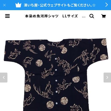
濱いち屋・公式ウェブサイトもご覧ください。☆
本染め魚河岸シャツ LLサイズ 国
宝・鳥獣戯画 高山寺公認 認定証
付き 木綿晒 黒×キナリ 日本製
注染そめ 兎 蛙 浴衣生地 職人
の仕立てシャツ てぬぐいシャツ 濱
いちシャツ 焼津 浜通り 港町 | 魚
河岸シャツの濱いち屋・通販サイト