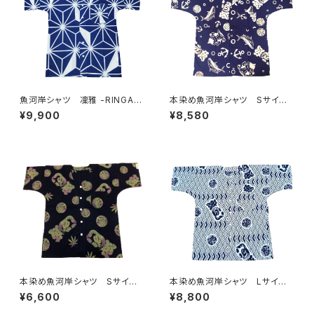
魚河岸シャツ 凜雅 -RINGA-
本染め魚河岸シャツ Sサイ
プレミアムシリーズ① 麻かざぐ
ズ 認定証付き 木綿晒 やい
¥9,900
¥8,580
るま Mサイズ 認定証付き
ちゃん 海ものがたり 紺×
木綿晒 日本製 注染そめ
白 鰹 カツオ 日本製 注染
浴衣生地 職人の仕立てシャ
そめ 浴衣生地 職人の仕立て
ツ 濱いちシャツ 焼津
シャツ てぬぐいシャツ 濱いち
シャツ 焼津 浜通り 港町
本染め魚河岸シャツ Sサイ
本染め魚河岸シャツ Lサイ
ズ 認定証付き 木綿晒 麻の
ズ 認定証付き 木綿晒 菱青
¥6,600
¥8,800
葉柄 黒×迷彩カモ 日本製
海波×伝統魚河岸柄 白×紺
注染そめ 浴衣生地 リーフマ
日本製 注染そめ 浴衣生