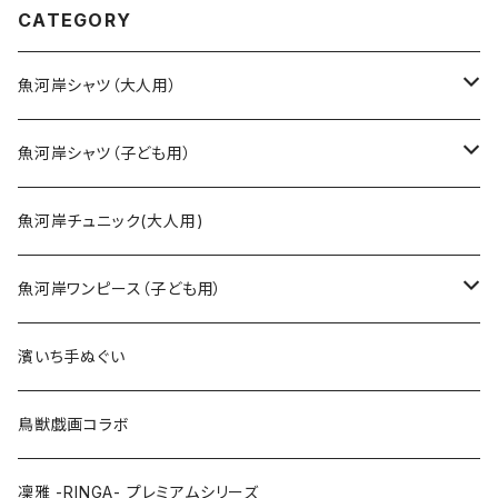
津 浜通り 港町 祭り
ぬぐいシャツ 濱いちシャツ 焼
CATEGORY
津 浜通り 港町
魚河岸シャツ（大人用）
SSサイズ
魚河岸シャツ（子ども用）
Sサイズ
90cm
魚河岸チュニック(大人用)
Mサイズ
100cm
魚河岸ワンピース（子ども用）
Lサイズ
110cm
100cm
濱いち手ぬぐい
LLサイズ
120cm
120cm
鳥獣戯画コラボ
特大3Lサイズ
130cm
凜雅 -RINGA- プレミアムシリーズ