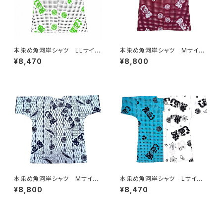
本染め魚河岸シャツ LLサイ
本染め魚河岸シャツ Mサイ
ズ 認定証付き 木綿晒 伝統
ズ 認定証付き 木綿晒 伝統
¥8,470
¥8,800
豆絞り柄 巴紋 白×紺＆黄
豆絞り柄 巴紋 えんじ×白
緑 日本製 注染そめ 浴衣
日本製 注染そめ 浴衣生
生地 職人の仕立てシャツ て
地 職人の仕立てシャツ てぬ
ぬぐいシャツ 濱いちシャツ 焼
ぐいシャツ 濱いちシャツ 焼
津 浜通り 港町 祭り
津 浜通り 港町 祭り
本染め魚河岸シャツ Mサイ
本染め魚河岸シャツ Lサイ
ズ 認定証付き 木綿晒 立涌
ズ 認定証付き 木綿晒 日本
¥8,800
¥8,470
カツヲ×伝統魚河岸柄 白×
製 伝統豆絞り柄×涼麻柄 水
紺 日本製 注染そめ 浴衣
色×白 注染そめ 浴衣生地 ク
生地 職人の仕立てシャツ て
レイジーパターン ハーフ＆ハ
ぬぐいシャツ 濱いちシャツ 焼
ーフ 職人の仕立てシャツ て