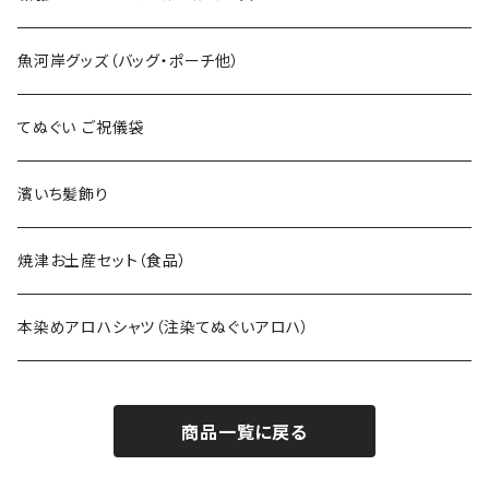
上下セット
魚河岸グッズ（バッグ・ポーチ他）
てぬぐい ご祝儀袋
濱いち髪飾り
焼津お土産セット（食品）
本染めアロハシャツ（注染てぬぐいアロハ）
商品一覧に戻る