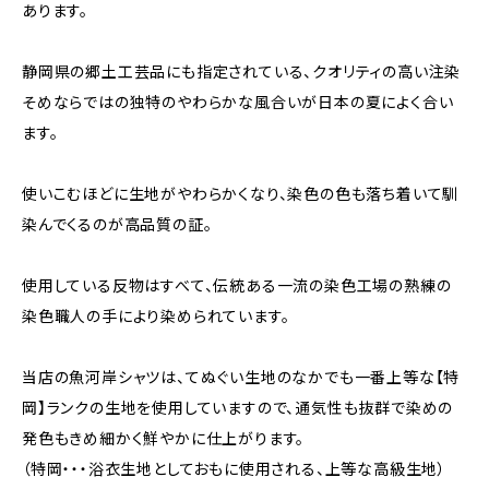
あります。
静岡県の郷土工芸品にも指定されている、クオリティの高い注染
そめならではの独特のやわらかな風合いが日本の夏によく合い
ます。
使いこむほどに生地がやわらかくなり、染色の色も落ち着いて馴
染んでくるのが高品質の証。
使用している反物はすべて、伝統ある一流の染色工場の熟練の
染色職人の手により染められています。
当店の魚河岸シャツは、てぬぐい生地のなかでも一番上等な【特
岡】ランクの生地を使用していますので、通気性も抜群で染めの
発色もきめ細かく鮮やかに仕上がります。
（特岡・・・浴衣生地としておもに使用される、上等な高級生地）