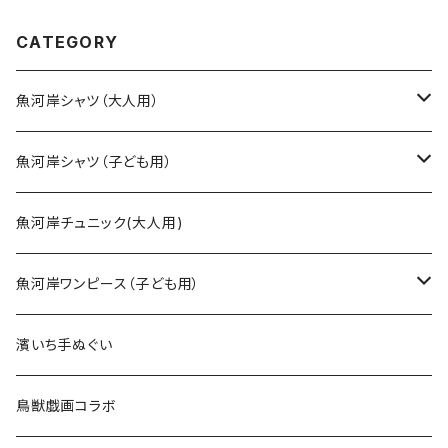
津 浜通り 港町
立てシャツ てぬぐいシャツ 濱
いちシャツ 焼津 浜通り 港
CATEGORY
町
魚河岸シャツ（大人用）
SSサイズ
魚河岸シャツ（子ども用）
Sサイズ
90cm
魚河岸チュニック(大人用)
Mサイズ
100cm
魚河岸ワンピース（子ども用）
Lサイズ
110cm
100cm
濱いち手ぬぐい
LLサイズ
120cm
120cm
鳥獣戯画コラボ