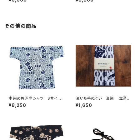
葉柄 黒×迷彩カモ 日本製
海波×伝統魚河岸柄 白×紺
注染そめ 浴衣生地 リーフマ
日本製 注染そめ 浴衣生
ーク 職人の仕立てシャツ て
地 職人の仕立てシャツ てぬ
ぬぐいシャツ 濱いちシャツ 焼
ぐいシャツ 濱いちシャツ 焼
津 浜通り 港町
津 浜通り 港町 祭り
その他の商品
本染め魚河岸シャツ Sサイ
濱いち手ぬぐい 注染 立涌カ
ズ 認定証付き 木綿晒 菱青
ツヲ 鰹 特岡 綿100％ 浴
¥8,250
¥1,650
海波×伝統魚河岸柄 白×紺
衣生地 本染め 日本てぬぐ
日本製 注染そめ 浴衣生
い 魚河岸 和柄
地 職人の仕立てシャツ てぬ
ぐいシャツ 濱いちシャツ 焼
津 浜通り 港町 祭り