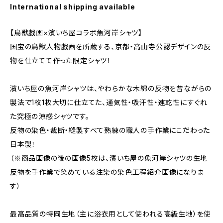
International shipping available
【鳥獣戯画×濱いち屋コラボ魚河岸シャツ】
国宝の鳥獣人物戯画を所蔵する、京都・高山寺公認デザインの反
物を仕立てて作った限定シャツ！
濱いち屋の魚河岸シャツは、やわらかな木綿の反物を昔ながらの
製法で1枚1枚大切に仕立てた、通気性・吸汗性・速乾性にすぐれ
た究極の涼感シャツです。
反物の染色・裁断・縫製すべて熟練の職人の手作業にこだわった
日本製！
（※商品画像の後の画像5枚は、濱いち屋の魚河岸シャツの生地
反物を手作業で染めている注染の染色工程紹介画像になりま
す）
最高品質の特岡生地（主に浴衣用として使われる高級生地）を使