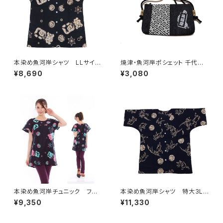
本染め魚河岸シャツ LLサイ
焼津・魚河岸ポシェット 千代掛
ズ 認定証付き 木綿晒 涼麻
けポーチ 【千社札紗綾形 魚河
¥8,690
¥3,080
柄 黒×オフホワイト 日本
岸】チャック付き デニム素材 日
製 注染そめ 浴衣生地 職
本製
人の仕立てシャツ てぬぐいシ
ャツ 濱いちシャツ 焼津 浜
通り 港町
本染め魚河岸チュニック フリ
本染め魚河岸シャツ 特大3Lサ
ーサイズ 浴衣生地 涼麻柄
イズ 国宝・鳥獣戯画 高山寺
¥9,350
¥11,330
黒×ピンク・水色グラデーショ
公認 認定証付き 木綿晒 黒
ン 日本製 注染そめ 木綿
×キナリ 日本製 注染そめ
職人の仕立てチュニック 焼
兎 蛙 浴衣生地 職人の仕