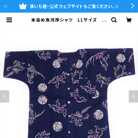
濱いち屋・公式ウェブサイトもご覧ください。☆
本染め魚河岸シャツ LLサイズ 国
宝・鳥獣戯画 高山寺公認 認定証
付き 木綿晒 紺×白（桜色＆若草色
ぼかし入り） 日本製 注染そめ
兎 蛙 浴衣生地 職人の仕立てシ
ャツ てぬぐいシャツ 濱いちシャ
ツ 焼津 浜通り 港町 | 魚河岸シ
ャツの濱いち屋・通販サイト