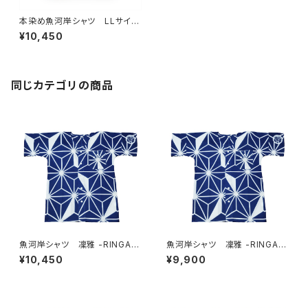
本染め魚河岸シャツ LLサイ
ズ 国宝・鳥獣戯画 高山寺公
¥10,450
認 認定証付き 木綿晒 紺×
白（桜色＆若草色ぼかし入り）
日本製 注染そめ 兎 蛙
浴衣生地 職人の仕立てシャ
ツ てぬぐいシャツ 濱いちシャ
同じカテゴリの商品
ツ 焼津 浜通り 港町
魚河岸シャツ 凜雅 -RINGA-
魚河岸シャツ 凜雅 -RINGA-
プレミアムシリーズ① 麻かざぐ
プレミアムシリーズ① 麻かざぐ
¥10,450
¥9,900
るま LLサイズ 認定証付き
るま Lサイズ 認定証付き
木綿晒 日本製 注染そめ
木綿晒 日本製 注染そめ
浴衣生地 職人の仕立てシャ
浴衣生地 職人の仕立てシャ
ツ 濱いちシャツ 焼津
ツ 濱いちシャツ 焼津