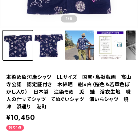
1
/9
本染め魚河岸シャツ LLサイズ 国宝・鳥獣戯画 高山
寺公認 認定証付き 木綿晒 紺×白（桜色＆若草色ぼ
かし入り） 日本製 注染そめ 兎 蛙 浴衣生地 職
人の仕立てシャツ てぬぐいシャツ 濱いちシャツ 焼
津 浜通り 港町
¥10,450
残り1点