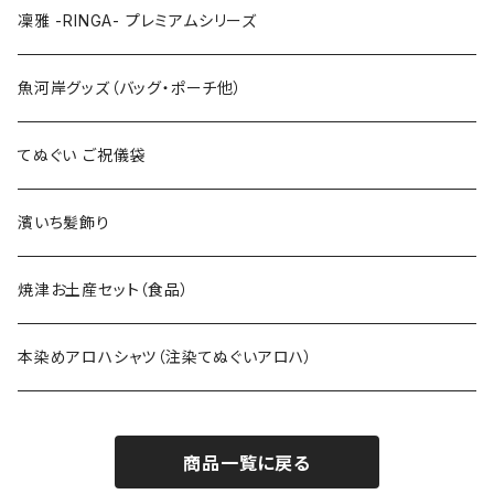
特大3Lサイズ
130cm
凜雅 -RINGA- プレミアムシリーズ
上下セット
魚河岸グッズ（バッグ・ポーチ他）
てぬぐい ご祝儀袋
濱いち髪飾り
焼津お土産セット（食品）
本染めアロハシャツ（注染てぬぐいアロハ）
商品一覧に戻る