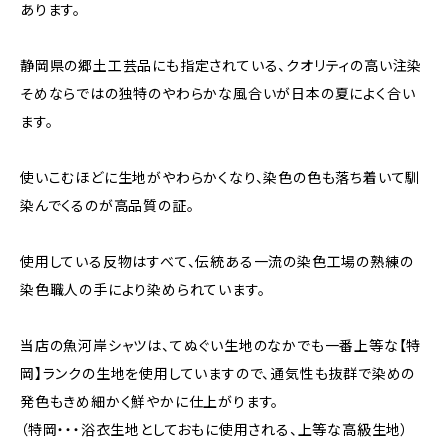
あります。
静岡県の郷土工芸品にも指定されている、クオリティの高い注染
そめならではの独特のやわらかな風合いが日本の夏によく合い
ます。
使いこむほどに生地がやわらかくなり、染色の色も落ち着いて馴
染んでくるのが高品質の証。
使用している反物はすべて、伝統ある一流の染色工場の熟練の
染色職人の手により染められています。
当店の魚河岸シャツは、てぬぐい生地のなかでも一番上等な【特
岡】ランクの生地を使用していますので、通気性も抜群で染めの
発色もきめ細かく鮮やかに仕上がります。
（特岡・・・浴衣生地としておもに使用される、上等な高級生地）