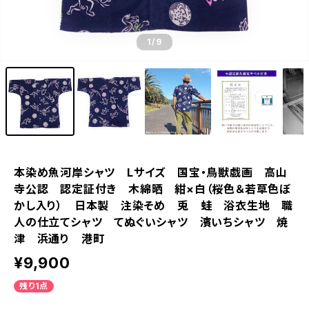
1
/9
本染め魚河岸シャツ Lサイズ 国宝・鳥獣戯画 高山
寺公認 認定証付き 木綿晒 紺×白（桜色＆若草色ぼ
かし入り） 日本製 注染そめ 兎 蛙 浴衣生地 職
人の仕立てシャツ てぬぐいシャツ 濱いちシャツ 焼
津 浜通り 港町
¥9,900
残り1点