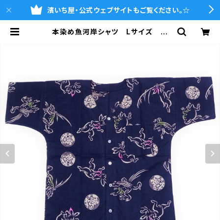
濱いち屋・公式ウェブサイトもご覧ください。☆
本染め魚河岸シャツ Lサイズ 国
宝・鳥獣戯画 高山寺公認 認定証
付き 木綿晒 紺×白（桜色＆若草色
ぼかし入り） 日本製 注染そめ
兎 蛙 浴衣生地 職人の仕立てシ
ャツ てぬぐいシャツ 濱いちシャ
ツ 焼津 浜通り 港町 | 魚河岸シ
ャツの濱いち屋・通販サイト