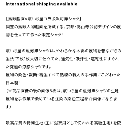
International shipping available
【鳥獣戯画×濱いち屋コラボ魚河岸シャツ】
国宝の鳥獣人物戯画を所蔵する、京都・高山寺公認デザインの反
物を仕立てて作った限定シャツ！
濱いち屋の魚河岸シャツは、やわらかな木綿の反物を昔ながらの
製法で1枚1枚大切に仕立てた、通気性・吸汗性・速乾性にすぐれ
た究極の涼感シャツです。
反物の染色・裁断・縫製すべて熟練の職人の手作業にこだわった
日本製！
（※商品画像の後の画像5枚は、濱いち屋の魚河岸シャツの生地
反物を手作業で染めている注染の染色工程紹介画像になりま
す）
最高品質の特岡生地（主に浴衣用として使われる高級生地）を使