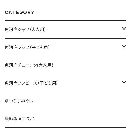
の仕立てシャツ てぬぐいシャ
ツ 濱いちシャツ 焼津 浜通
CATEGORY
り 港町
魚河岸シャツ（大人用）
SSサイズ
魚河岸シャツ（子ども用）
Sサイズ
90cm
魚河岸チュニック(大人用)
Mサイズ
100cm
魚河岸ワンピース（子ども用）
Lサイズ
110cm
100cm
濱いち手ぬぐい
LLサイズ
120cm
120cm
鳥獣戯画コラボ