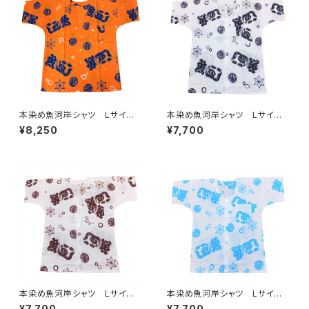
本染め魚河岸シャツ Lサイ
本染め魚河岸シャツ Lサイ
ズ 認定証付き 木綿晒 涼麻
ズ 認定証付き 木綿晒 涼麻
¥8,250
¥7,700
柄 オレンジ 日本製 注染そ
柄 白×紺 日本製 注染そ
め 特岡 浴衣生地 職人の
め 浴衣生地 職人の仕立てシ
仕立てシャツ てぬぐいシャツ
ャツ てぬぐいシャツ 濱いちシ
濱いちシャツ 港町 静岡
ャツ 焼津 浜通り 港町
本染め魚河岸シャツ Lサイ
本染め魚河岸シャツ Lサイ
ズ 認定証付き 木綿晒 涼麻
ズ 認定証付き 木綿晒 涼麻
¥7,700
¥7,700