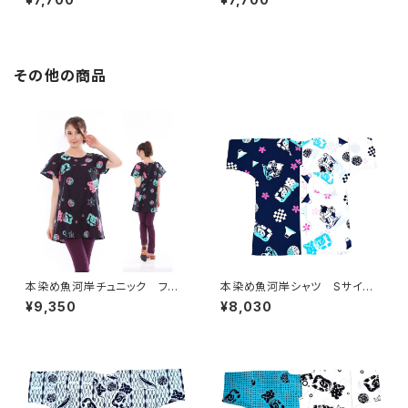
柄 白×えんじ 日本製 注染
柄 白×水色 日本製 注染そ
そめ 浴衣生地 職人の仕立て
め 浴衣生地 職人の仕立てシ
シャツ てぬぐいシャツ 濱いち
ャツ てぬぐいシャツ 濱いちシ
シャツ 焼津 浜通り 港町
ャツ 焼津 浜通り 港町
その他の商品
本染め魚河岸チュニック フリ
本染め魚河岸シャツ Sサイ
ーサイズ 浴衣生地 涼麻柄
ズ 認定証付き 木綿晒 やい
¥9,350
¥8,030
黒×ピンク・水色グラデーショ
ちゃんスペシャル 日本製 注染
ン 日本製 注染そめ 木綿
そめ 浴衣生地 クレイジーパ
職人の仕立てチュニック 焼
ターン ハーフ＆ハーフ 職人
津 浜通り 港町
の仕立てシャツ てぬぐいシャ
ツ 濱いちシャツ 焼津 浜通
り 港町