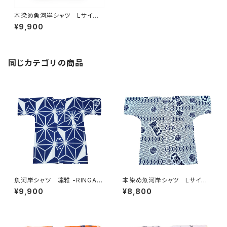
本染め魚河岸シャツ Lサイ
ズ 国宝・鳥獣戯画 高山寺公
¥9,900
認 認定証付き 木綿晒 紺×
白（桜色＆若草色ぼかし入り）
日本製 注染そめ 兎 蛙
浴衣生地 職人の仕立てシャ
ツ てぬぐいシャツ 濱いちシャ
同じカテゴリの商品
ツ 焼津 浜通り 港町
魚河岸シャツ 凜雅 -RINGA-
本染め魚河岸シャツ Lサイ
プレミアムシリーズ① 麻かざぐ
ズ 認定証付き 木綿晒 菱青
¥9,900
¥8,800
るま Lサイズ 認定証付き
海波×伝統魚河岸柄 白×紺
木綿晒 日本製 注染そめ
日本製 注染そめ 浴衣生
浴衣生地 職人の仕立てシャ
地 職人の仕立てシャツ てぬ
ツ 濱いちシャツ 焼津
ぐいシャツ 濱いちシャツ 焼
津 浜通り 港町 祭り