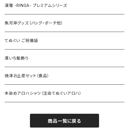
特大3Lサイズ
130cm
凜雅 -RINGA- プレミアムシリーズ
上下セット
魚河岸グッズ（バッグ・ポーチ他）
てぬぐい ご祝儀袋
濱いち髪飾り
焼津お土産セット（食品）
本染めアロハシャツ（注染てぬぐいアロハ）
商品一覧に戻る