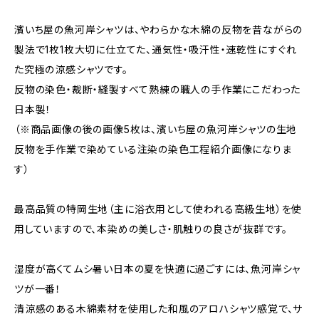
濱いち屋の魚河岸シャツは、やわらかな木綿の反物を昔ながらの
製法で1枚1枚大切に仕立てた、通気性・吸汗性・速乾性にすぐれ
た究極の涼感シャツです。
反物の染色・裁断・縫製すべて熟練の職人の手作業にこだわった
日本製！
（※商品画像の後の画像5枚は、濱いち屋の魚河岸シャツの生地
反物を手作業で染めている注染の染色工程紹介画像になりま
す）
最高品質の特岡生地（主に浴衣用として使われる高級生地）を使
用していますので、本染めの美しさ・肌触りの良さが抜群です。
湿度が高くてムシ暑い日本の夏を快適に過ごすには、魚河岸シャ
ツが一番！
清涼感のある木綿素材を使用した和風のアロハシャツ感覚で、サ