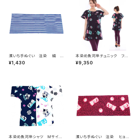
濱いち手ぬぐい 注染 縞 鰹
本染め魚河岸チュニック フリ
縞 伝統染色技法 特岡 綿1
ーサイズ 浴衣生地 涼麻柄
¥1,430
¥9,350
00％ 浴衣生地 本染め 日
黒×ピンク・水色グラデーショ
本てぬぐい 和柄
ン 日本製 注染そめ 木綿
職人の仕立てチュニック 焼
津 浜通り 港町
本染め魚河岸シャツ Mサイ
濱いち手ぬぐい 注染 ヒョウ