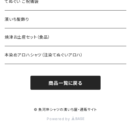
てぬぐい ご祝儀袋
濱いち髪飾り
焼津お土産セット（食品）
本染めアロハシャツ（注染てぬぐいアロハ）
商品一覧に戻る
© 魚河岸シャツの濱いち屋・通販サイト
Powered by