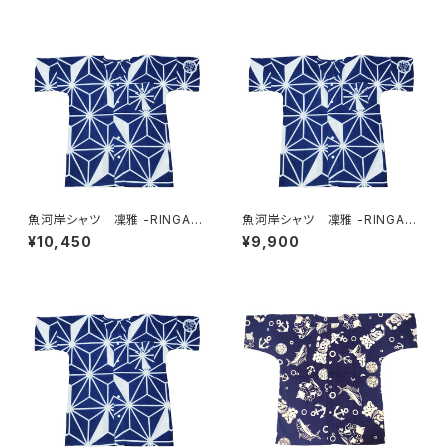
魚河岸シャツ 凜雅 -RINGA-
魚河岸シャツ 凜雅 -RINGA-
プレミアムシリーズ① 麻かざぐ
プレミアムシリーズ① 麻かざぐ
¥10,450
¥9,900
るま LLサイズ 認定証付き
るま Lサイズ 認定証付き
木綿晒 日本製 注染そめ
木綿晒 日本製 注染そめ
浴衣生地 職人の仕立てシャ
浴衣生地 職人の仕立てシャ
ツ 濱いちシャツ 焼津
ツ 濱いちシャツ 焼津