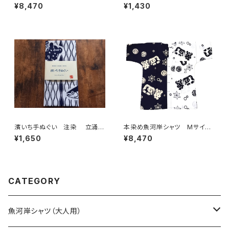
ズ 認定証付き 木綿晒 日本
柄 ネオンピンク×ホワイト 伝
¥8,470
¥1,430
製 やいちゃんスペシャル 注染
統染色技法 レオパード柄 特
そめ 浴衣生地 クレイジーパ
岡 綿100％ 浴衣生地 本染
ターン ハーフ＆ハーフ 職人
め 日本てぬぐい 魚河岸 和
の仕立てシャツ てぬぐいシャ
柄 アニマル柄
ツ 濱いちシャツ 焼津 浜通
り 港町
濱いち手ぬぐい 注染 立涌カ
本染め魚河岸シャツ Mサイ
ツヲ 鰹 特岡 綿100％ 浴
ズ 認定証付き 木綿晒 日本
¥1,650
¥8,470
衣生地 本染め 日本てぬぐ
製 涼麻柄 紺×白 注染そめ
い 魚河岸 和柄
浴衣生地 クレイジーパター
ン ハーフ＆ハーフ 職人の仕
立てシャツ てぬぐいシャツ 濱
いちシャツ 焼津 浜通り 港
CATEGORY
町
魚河岸シャツ（大人用）