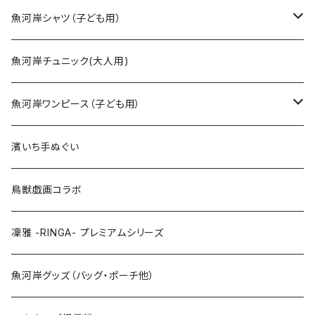
SSサイズ
魚河岸シャツ（子ども用）
Sサイズ
90cm
魚河岸チュニック(大人用)
Mサイズ
100cm
魚河岸ワンピース（子ども用）
Lサイズ
110cm
100cm
濱いち手ぬぐい
LLサイズ
120cm
120cm
鳥獣戯画コラボ
特大3Lサイズ
130cm
凜雅 -RINGA- プレミアムシリーズ
上下セット
魚河岸グッズ（バッグ・ポーチ他）