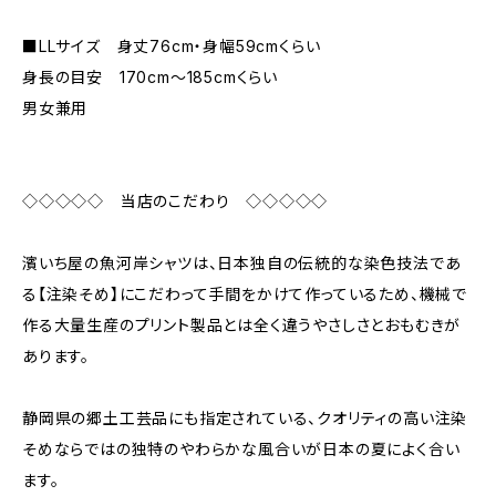
■LLサイズ 身丈76cm・身幅59cmくらい
身長の目安 170cm〜185cmくらい
男女兼用
◇◇◇◇◇ 当店のこだわり ◇◇◇◇◇
濱いち屋の魚河岸シャツは、日本独自の伝統的な染色技法であ
る【注染そめ】にこだわって手間をかけて作っているため、機械で
作る大量生産のプリント製品とは全く違うやさしさとおもむきが
あります。
静岡県の郷土工芸品にも指定されている、クオリティの高い注染
そめならではの独特のやわらかな風合いが日本の夏によく合い
ます。