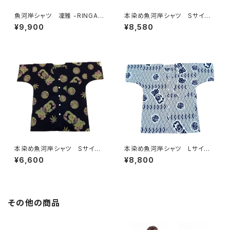
魚河岸シャツ 凜雅 -RINGA-
本染め魚河岸シャツ Sサイ
プレミアムシリーズ① 麻かざぐ
ズ 認定証付き 木綿晒 やい
¥9,900
¥8,580
るま Mサイズ 認定証付き
ちゃん 海ものがたり 紺×
木綿晒 日本製 注染そめ
白 鰹 カツオ 日本製 注染
浴衣生地 職人の仕立てシャ
そめ 浴衣生地 職人の仕立て
ツ 濱いちシャツ 焼津
シャツ てぬぐいシャツ 濱いち
シャツ 焼津 浜通り 港町
本染め魚河岸シャツ Sサイ
本染め魚河岸シャツ Lサイ
ズ 認定証付き 木綿晒 麻の
ズ 認定証付き 木綿晒 菱青
¥6,600
¥8,800
葉柄 黒×迷彩カモ 日本製
海波×伝統魚河岸柄 白×紺
注染そめ 浴衣生地 リーフマ
日本製 注染そめ 浴衣生
ーク 職人の仕立てシャツ て
地 職人の仕立てシャツ てぬ
ぬぐいシャツ 濱いちシャツ 焼
ぐいシャツ 濱いちシャツ 焼
津 浜通り 港町
津 浜通り 港町 祭り
その他の商品