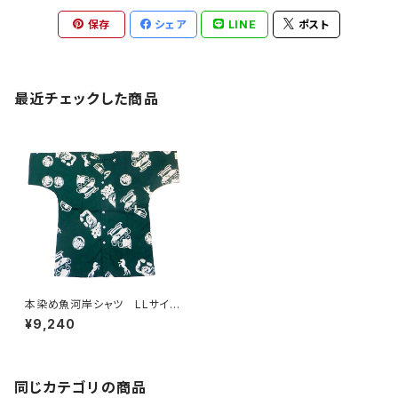
保存
シェア
LINE
ポスト
最近チェックした商品
本染め魚河岸シャツ LLサイ
ズ 認定証付き 木綿晒 やい
¥9,240
ちゃん柄 深緑 モンゴル 日
本製 注染そめ 浴衣生地
職人の仕立てシャツ てぬぐい
シャツ 濱いちシャツ 焼津
浜通り 港町
同じカテゴリの商品