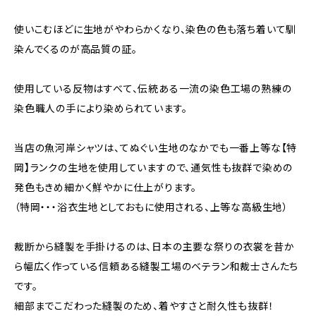
使いこむほどに生地がやわらかくなり、染色の色も落ち着いて馴
染んでくるのが高品質の証。
使用している反物はすべて、伝統ある一流の染色工場の熟練の
染色職人の手により染められています。
当店の魚河岸シャツは、てぬぐい生地のなかでも一番上等な【特
岡】ランクの生地を使用していますので、通気性も抜群で染めの
発色もきめ細かく鮮やかに仕上がります。
（特岡・・・浴衣生地としておもに使用される、上等な高級生地）
裁断から縫製を手掛けるのは、日本の主要な祭りの衣裳を昔か
ら幅広く作っている信頼ある縫製工場のベテラン和裁士さんたち
です。
細部までこだわった縫製のため、着やすさと耐久性も抜群！