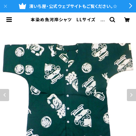
濱いち屋・公式ウェブサイトもご覧ください。☆
本染め魚河岸シャツ LLサイズ 認
定証付き 木綿晒 やいちゃん柄 深
緑 モンゴル 日本製 注染そめ
浴衣生地 職人の仕立てシャツ てぬ
ぐいシャツ 濱いちシャツ 焼津 浜
通り 港町 | 魚河岸シャツの濱いち
屋・通販サイト