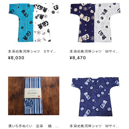
本染め魚河岸シャツ Sサイ
本染め魚河岸シャツ Mサイ
ズ 認定証付き 木綿晒 伝統
ズ 認定証付き 木綿晒 日本
¥8,030
¥8,470
豆絞り柄×涼麻柄 水色×白
製 涼麻柄×伝統豆絞り柄 紺
日本製 注染そめ 浴衣生地
×白 注染そめ 浴衣生地 クレ
クレイジーパターン ハーフ＆
イジーパターン ハーフ＆ハー
ハーフ 職人の仕立てシャツ
フ 職人の仕立てシャツ てぬ
てぬぐいシャツ 濱いちシャツ
ぐいシャツ 濱いちシャツ 焼
焼津 浜通り 港町
津 浜通り 港町
濱いち手ぬぐい 注染 縞 鰹
本染め魚河岸シャツ Mサイ