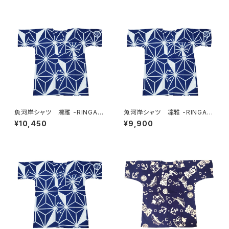
魚河岸シャツ 凜雅 -RINGA-
魚河岸シャツ 凜雅 -RINGA-
プレミアムシリーズ① 麻かざぐ
プレミアムシリーズ① 麻かざぐ
¥10,450
¥9,900
るま LLサイズ 認定証付き
るま Lサイズ 認定証付き
木綿晒 日本製 注染そめ
木綿晒 日本製 注染そめ
浴衣生地 職人の仕立てシャ
浴衣生地 職人の仕立てシャ
ツ 濱いちシャツ 焼津
ツ 濱いちシャツ 焼津