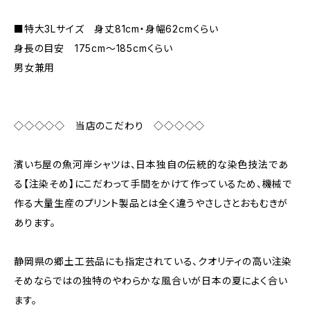
■特大3Lサイズ 身丈81cm・身幅62cmくらい
身長の目安 175cm〜185cmくらい
男女兼用
◇◇◇◇◇ 当店のこだわり ◇◇◇◇◇
濱いち屋の魚河岸シャツは、日本独自の伝統的な染色技法であ
る【注染そめ】にこだわって手間をかけて作っているため、機械で
作る大量生産のプリント製品とは全く違うやさしさとおもむきが
あります。
静岡県の郷土工芸品にも指定されている、クオリティの高い注染
そめならではの独特のやわらかな風合いが日本の夏によく合い
ます。