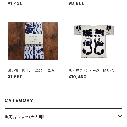
縞 伝統染色技法 特岡 綿1
ズ 認定証付き 木綿晒 伝統
¥1,430
¥8,800
00％ 浴衣生地 本染め 日
豆絞り柄 巴紋 紺×白 日本
本てぬぐい 魚河岸 和柄
製 注染そめ 浴衣生地 職
人の仕立てシャツ てぬぐいシ
ャツ 濱いちシャツ 焼津 浜
通り 港町 祭り
濱いち手ぬぐい 注染 立涌カ
魚河岸ヴィンテージ Mサイ
ツヲ 鰹 特岡 綿100％ 浴
ズ 魚河岸シャツのルーツ 木
¥1,650
¥10,450
衣生地 本染め 日本てぬぐ
綿晒 日本製 注染そめ 職
い 魚河岸 和柄
人の仕立てシャツ てぬぐいシ
ャツ 手拭い襦袢 濱いちシャ
ツ 焼津 浜通り 港町
CATEGORY
魚河岸シャツ（大人用）