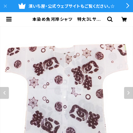
濱いち屋・公式ウェブサイトもご覧ください。☆
本染め魚河岸シャツ 特大3Lサイ
ズ 認定証付き 木綿晒 涼麻柄
白×えんじ 日本製 注染そめ 浴衣
生地 職人の仕立てシャツ てぬぐい
シャツ 濱いちシャツ 焼津 浜通
り 港町 | 魚河岸シャツの濱いち屋・
通販サイト