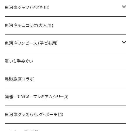
SSサイズ
魚河岸シャツ（子ども用）
Sサイズ
90cm
魚河岸チュニック(大人用)
Mサイズ
100cm
魚河岸ワンピース（子ども用）
Lサイズ
110cm
100cm
濱いち手ぬぐい
LLサイズ
120cm
120cm
鳥獣戯画コラボ
特大3Lサイズ
130cm
凜雅 -RINGA- プレミアムシリーズ
上下セット
魚河岸グッズ（バッグ・ポーチ他）