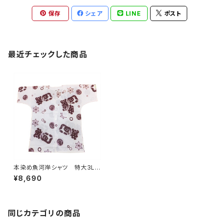
保存
シェア
LINE
ポスト
最近チェックした商品
本染め魚河岸シャツ 特大3Lサ
イズ 認定証付き 木綿晒 涼
¥8,690
麻柄 白×えんじ 日本製 注
染そめ 浴衣生地 職人の仕
立てシャツ てぬぐいシャツ 濱
いちシャツ 焼津 浜通り 港
町
同じカテゴリの商品