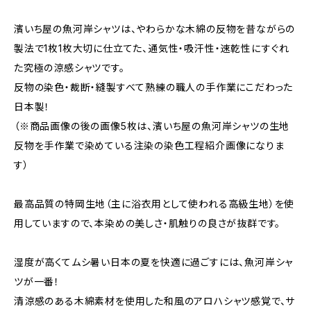
濱いち屋の魚河岸シャツは、やわらかな木綿の反物を昔ながらの
製法で1枚1枚大切に仕立てた、通気性・吸汗性・速乾性にすぐれ
た究極の涼感シャツです。
反物の染色・裁断・縫製すべて熟練の職人の手作業にこだわった
日本製！
（※商品画像の後の画像5枚は、濱いち屋の魚河岸シャツの生地
反物を手作業で染めている注染の染色工程紹介画像になりま
す）
最高品質の特岡生地（主に浴衣用として使われる高級生地）を使
用していますので、本染めの美しさ・肌触りの良さが抜群です。
湿度が高くてムシ暑い日本の夏を快適に過ごすには、魚河岸シャ
ツが一番！
清涼感のある木綿素材を使用した和風のアロハシャツ感覚で、サ