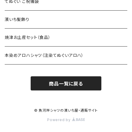
てぬぐい ご祝儀袋
濱いち髪飾り
焼津お土産セット（食品）
本染めアロハシャツ（注染てぬぐいアロハ）
商品一覧に戻る
© 魚河岸シャツの濱いち屋・通販サイト
Powered by