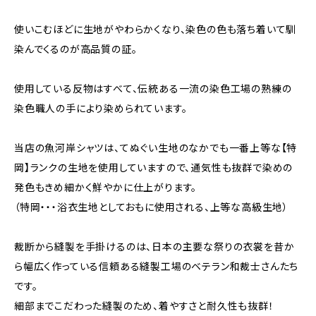
使いこむほどに生地がやわらかくなり、染色の色も落ち着いて馴
染んでくるのが高品質の証。
使用している反物はすべて、伝統ある一流の染色工場の熟練の
染色職人の手により染められています。
当店の魚河岸シャツは、てぬぐい生地のなかでも一番上等な【特
岡】ランクの生地を使用していますので、通気性も抜群で染めの
発色もきめ細かく鮮やかに仕上がります。
（特岡・・・浴衣生地としておもに使用される、上等な高級生地）
裁断から縫製を手掛けるのは、日本の主要な祭りの衣裳を昔か
ら幅広く作っている信頼ある縫製工場のベテラン和裁士さんたち
です。
細部までこだわった縫製のため、着やすさと耐久性も抜群！