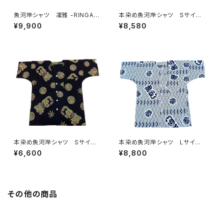
魚河岸シャツ 凜雅 -RINGA-
本染め魚河岸シャツ Sサイ
プレミアムシリーズ① 麻かざぐ
ズ 認定証付き 木綿晒 やい
¥9,900
¥8,580
るま Mサイズ 認定証付き
ちゃん 海ものがたり 紺×
木綿晒 日本製 注染そめ
白 鰹 カツオ 日本製 注染
浴衣生地 職人の仕立てシャ
そめ 浴衣生地 職人の仕立て
ツ 濱いちシャツ 焼津
シャツ てぬぐいシャツ 濱いち
シャツ 焼津 浜通り 港町
本染め魚河岸シャツ Sサイ
本染め魚河岸シャツ Lサイ
ズ 認定証付き 木綿晒 麻の
ズ 認定証付き 木綿晒 菱青
¥6,600
¥8,800
葉柄 黒×迷彩カモ 日本製
海波×伝統魚河岸柄 白×紺
注染そめ 浴衣生地 リーフマ
日本製 注染そめ 浴衣生
ーク 職人の仕立てシャツ て
地 職人の仕立てシャツ てぬ
ぬぐいシャツ 濱いちシャツ 焼
ぐいシャツ 濱いちシャツ 焼
津 浜通り 港町
津 浜通り 港町 祭り
その他の商品