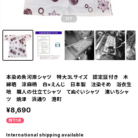
1
/7
本染め魚河岸シャツ 特大3Lサイズ 認定証付き 木
綿晒 涼麻柄 白×えんじ 日本製 注染そめ 浴衣生
地 職人の仕立てシャツ てぬぐいシャツ 濱いちシャ
ツ 焼津 浜通り 港町
¥8,690
残り1点
International shipping available