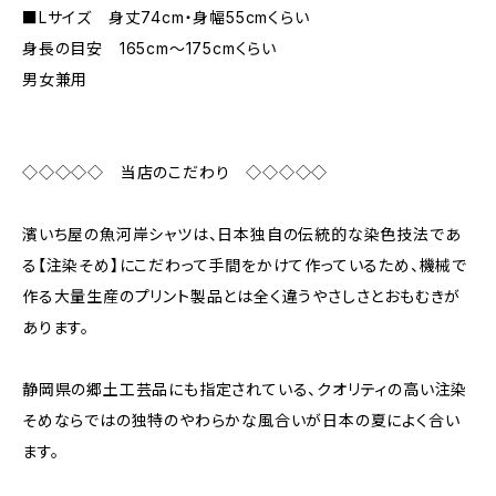
■Lサイズ 身丈74cm・身幅55cmくらい
身長の目安 165cm〜175cmくらい
男女兼用
◇◇◇◇◇ 当店のこだわり ◇◇◇◇◇
濱いち屋の魚河岸シャツは、日本独自の伝統的な染色技法であ
る【注染そめ】にこだわって手間をかけて作っているため、機械で
作る大量生産のプリント製品とは全く違うやさしさとおもむきが
あります。
静岡県の郷土工芸品にも指定されている、クオリティの高い注染
そめならではの独特のやわらかな風合いが日本の夏によく合い
ます。