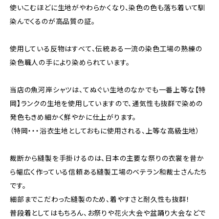
使いこむほどに生地がやわらかくなり、染色の色も落ち着いて馴
染んでくるのが高品質の証。
使用している反物はすべて、伝統ある一流の染色工場の熟練の
染色職人の手により染められています。
当店の魚河岸シャツは、てぬぐい生地のなかでも一番上等な【特
岡】ランクの生地を使用していますので、通気性も抜群で染めの
発色もきめ細かく鮮やかに仕上がります。
（特岡・・・浴衣生地としておもに使用される、上等な高級生地）
裁断から縫製を手掛けるのは、日本の主要な祭りの衣裳を昔か
ら幅広く作っている信頼ある縫製工場のベテラン和裁士さんたち
です。
細部までこだわった縫製のため、着やすさと耐久性も抜群！
普段着としてはもちろん、お祭りや花火大会や盆踊り大会などで