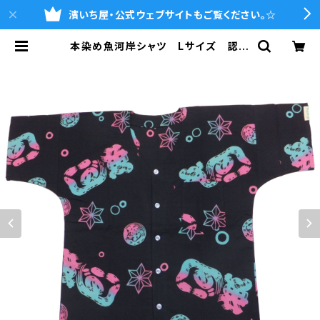
濱いち屋・公式ウェブサイトもご覧ください。☆
本染め魚河岸シャツ Lサイズ 認定
証付き 木綿晒 涼麻柄 黒×ピンク
水色グラデーション 日本製 注染そ
め 浴衣生地 職人の仕立てシャ
ツ てぬぐいシャツ 濱いちシャツ
焼津 浜通り 港町 | 魚河岸シャツ
の濱いち屋・通販サイト