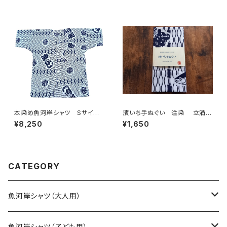
×白 注染そめ 浴衣生地 クレ
日本製 注染そめ 浴衣生
イジーパターン ハーフ＆ハー
地 職人の仕立てシャツ てぬ
フ 職人の仕立てシャツ てぬ
ぐいシャツ 濱いちシャツ 焼
ぐいシャツ 濱いちシャツ 焼
津 浜通り 港町 祭り
津 浜通り 港町
本染め魚河岸シャツ Sサイ
濱いち手ぬぐい 注染 立涌カ
ズ 認定証付き 木綿晒 菱青
ツヲ 鰹 特岡 綿100％ 浴
¥8,250
¥1,650
海波×伝統魚河岸柄 白×紺
衣生地 本染め 日本てぬぐ
日本製 注染そめ 浴衣生
い 魚河岸 和柄
地 職人の仕立てシャツ てぬ
ぐいシャツ 濱いちシャツ 焼
津 浜通り 港町 祭り
CATEGORY
魚河岸シャツ（大人用）
SSサイズ
魚河岸シャツ（子ども用）