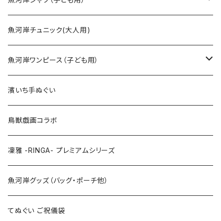
Sサイズ
90cm
魚河岸チュニック(大人用)
Mサイズ
100cm
魚河岸ワンピース（子ども用）
Lサイズ
110cm
100cm
濱いち手ぬぐい
LLサイズ
120cm
120cm
鳥獣戯画コラボ
特大3Lサイズ
130cm
凜雅 -RINGA- プレミアムシリーズ
上下セット
魚河岸グッズ（バッグ・ポーチ他）
てぬぐい ご祝儀袋