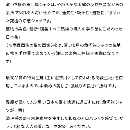
濱いち屋の魚河岸シャツは、やわらかな木綿の反物を昔ながらの
製法で1枚1枚大切に仕立てた、通気性・吸汗性・速乾性にすぐれ
た究極の涼感シャツです。
反物の染色・裁断・縫製すべて熟練の職人の手作業にこだわった
日本製！
（※商品画像の後の画像5枚は、濱いち屋の魚河岸シャツの生地
反物を手作業で染めている注染の染色工程紹介画像になりま
す）
最高品質の特岡生地（主に浴衣用として使われる高級生地）を使
用していますので、本染めの美しさ・肌触りの良さが抜群です。
湿度が高くてムシ暑い日本の夏を快適に過ごすには、魚河岸シャ
ツが一番！
清涼感のある木綿素材を使用した和風のアロハシャツ感覚で、サ
ラッと粋な大人の着こなしをお楽しみください。