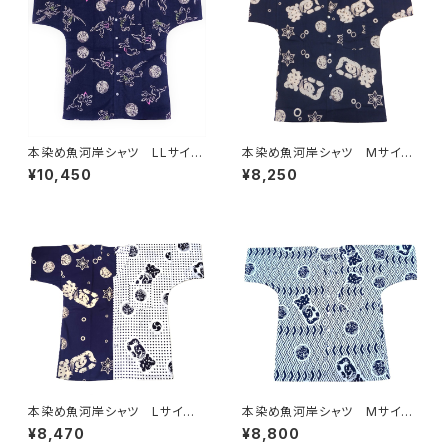
本染め魚河岸シャツ LLサイ
本染め魚河岸シャツ Mサイ
ズ 国宝・鳥獣戯画 高山寺公
ズ 認定証付き 木綿晒 涼麻
¥10,450
¥8,250
認 認定証付き 木綿晒 紺×
柄 紺×白 日本製 注染そ
白（桜色＆若草色ぼかし入り）
め 浴衣生地 職人の仕立てシ
日本製 注染そめ 兎 蛙
ャツ てぬぐいシャツ 濱いちシ
浴衣生地 職人の仕立てシャ
ャツ 焼津 浜通り 港町
ツ てぬぐいシャツ 濱いちシャ
ツ 焼津 浜通り 港町
本染め魚河岸シャツ Lサイ
本染め魚河岸シャツ Mサイ
ズ 認定証付き 木綿晒 日本
ズ 認定証付き 木綿晒 菱青
¥8,470
¥8,800
製 涼麻柄×伝統豆絞り柄 紺
海波×伝統魚河岸柄 白×紺