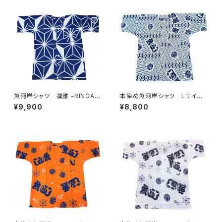
魚河岸シャツ 凜雅 -RINGA-
本染め魚河岸シャツ Lサイ
プレミアムシリーズ① 麻かざぐ
ズ 認定証付き 木綿晒 菱青
¥9,900
¥8,800
るま Lサイズ 認定証付き
海波×伝統魚河岸柄 白×紺
木綿晒 日本製 注染そめ
日本製 注染そめ 浴衣生
浴衣生地 職人の仕立てシャ
地 職人の仕立てシャツ てぬ
ツ 濱いちシャツ 焼津
ぐいシャツ 濱いちシャツ 焼
津 浜通り 港町 祭り