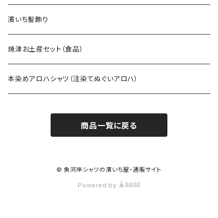
濱いち髪飾り
焼津お土産セット（食品）
本染めアロハシャツ（注染てぬぐいアロハ）
商品一覧に戻る
© 魚河岸シャツの濱いち屋・通販サイト
Powered by