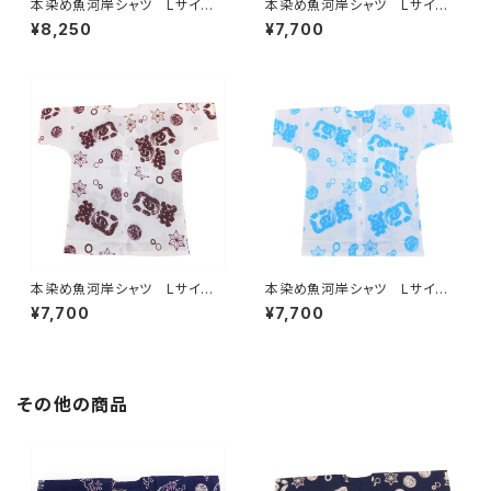
本染め魚河岸シャツ Lサイ
本染め魚河岸シャツ Lサイ
ズ 認定証付き 木綿晒 涼麻
ズ 認定証付き 木綿晒 涼麻
¥8,250
¥7,700
柄 オレンジ 日本製 注染そ
柄 白×紺 日本製 注染そ
め 特岡 浴衣生地 職人の
め 浴衣生地 職人の仕立てシ
仕立てシャツ てぬぐいシャツ
ャツ てぬぐいシャツ 濱いちシ
濱いちシャツ 港町 静岡
ャツ 焼津 浜通り 港町
本染め魚河岸シャツ Lサイ
本染め魚河岸シャツ Lサイ
ズ 認定証付き 木綿晒 涼麻
ズ 認定証付き 木綿晒 涼麻
¥7,700
¥7,700
柄 白×えんじ 日本製 注染
柄 白×水色 日本製 注染そ
そめ 浴衣生地 職人の仕立て
め 浴衣生地 職人の仕立てシ
シャツ てぬぐいシャツ 濱いち
ャツ てぬぐいシャツ 濱いちシ
シャツ 焼津 浜通り 港町
ャツ 焼津 浜通り 港町
その他の商品