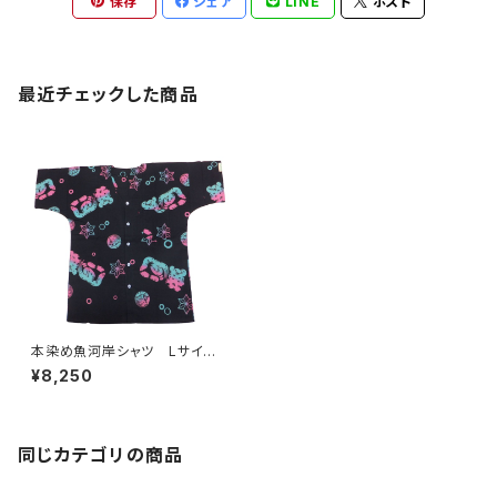
保存
シェア
LINE
ポスト
最近チェックした商品
本染め魚河岸シャツ Lサイ
ズ 認定証付き 木綿晒 涼麻
¥8,250
柄 黒×ピンク水色グラデーショ
ン 日本製 注染そめ 浴衣生
地 職人の仕立てシャツ てぬ
ぐいシャツ 濱いちシャツ 焼
津 浜通り 港町
同じカテゴリの商品