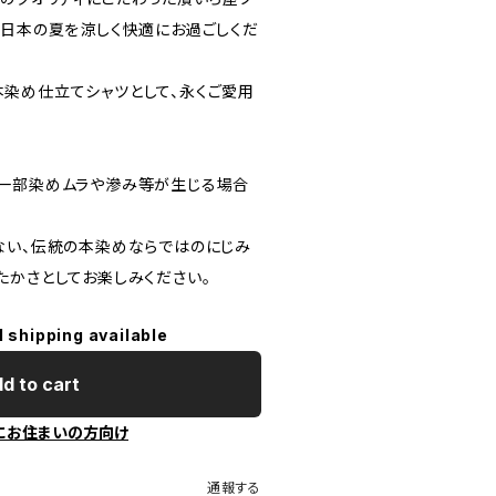
、日本の夏を涼しく快適にお過ごしくだ
染め仕立てシャツとして、永くご愛用
一部染めムラや滲み等が生じる場合
ない、伝統の本染めならではのにじみ
たかさとしてお楽しみください。
l shipping available
d to cart
にお住まいの方向け
通報する