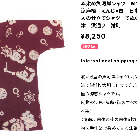
本染め魚河岸シャツ 
涼麻柄 えんじ×白 日
人の仕立てシャツ てぬ
津 浜通り 港町
¥8,250
残り1点
International shipping 
濱いち屋の魚河岸シャツは、
法で1枚1枚大切に仕立てた
極の涼感シャツです。
反物の染色・裁断・縫製すべ
本製！
（※商品画像の後の画像5枚
物を手作業で染めている注