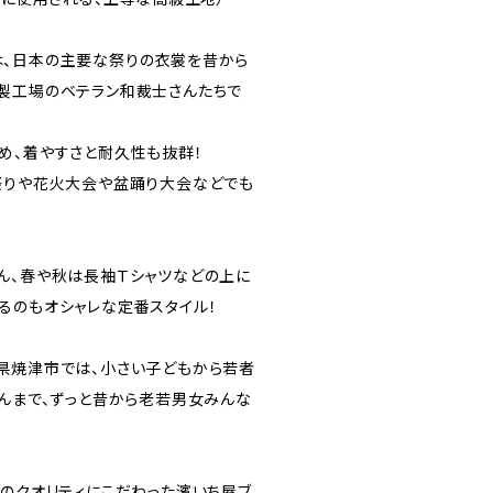
、日本の主要な祭りの衣裳を昔から
製工場のベテラン和裁士さんたちで
め、着やすさと耐久性も抜群！
祭りや花火大会や盆踊り大会などでも
ん、春や秋は長袖Ｔシャツなどの上に
るのもオシャレな定番スタイル！
県焼津市では、小さい子どもから若者
ゃんまで、ずっと昔から老若男女みんな
てのクオリティにこだわった濱いち屋ブ