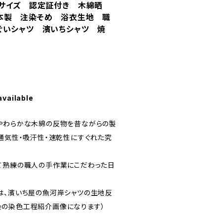
Mサイズ 認定証付き 木綿晒
本製 注染そめ 浴衣生地 職
ぐいシャツ 濱いちシャツ 焼
available
やわらかな木綿の反物を昔ながらの製
、通気性・吸汗性・速乾性にすぐれた究
て熟練の職人の手作業にこだわった日
は、濱いち屋の魚河岸シャツの生地反
染の染色工程紹介画像になります）