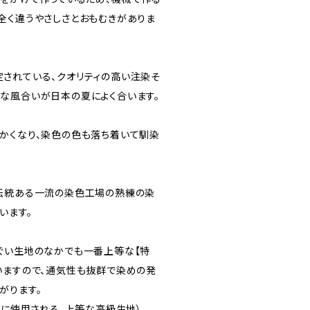
全く違うやさしさとおもむきがありま
されている、クオリティの高い注染そ
な風合いが日本の夏によく合います。
かくなり、染色の色も落ち着いて馴染
伝統ある一流の染色工場の熟練の染
います。
ぐい生地のなかでも一番上等な【特
いますので、通気性も抜群で染めの発
がります。
もに使用される、上等な高級生地）