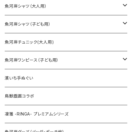
魚河岸シャツ（大人用）
SSサイズ
魚河岸シャツ（子ども用）
Sサイズ
90cm
魚河岸チュニック(大人用)
Mサイズ
100cm
魚河岸ワンピース（子ども用）
Lサイズ
110cm
100cm
濱いち手ぬぐい
LLサイズ
120cm
120cm
鳥獣戯画コラボ
特大3Lサイズ
130cm
凜雅 -RINGA- プレミアムシリーズ
上下セット
魚河岸グッズ（バッグ・ポーチ他）