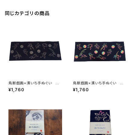
地 本染め 日本てぬぐい 魚
河岸 和柄 ウサギ カエル
オオグソクムシ
同じカテゴリの商品
鳥獣戯画×濱いち手ぬぐい 高
鳥獣戯画×濱いち手ぬぐい 高
山寺公認 注染 黒×チャコー
山寺公認 注染 黒×虹色グラ
¥1,760
¥1,760
ルグレー 国宝 兎 蛙 伝統
デーション 国宝 兎 蛙 伝
染色技法 特岡 綿100％ 浴
統染色技法 特岡 綿100％
衣生地 本染め 日本てぬぐ
浴衣生地 本染め 日本てぬぐ
い 魚河岸 和柄 ウサギ カ
い 魚河岸 和柄 ウサギ カ
エル
エル