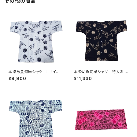
その他の商品
本染め魚河岸シャツ Lサイ
本染め魚河岸シャツ 特大3Lサ
ズ 国宝・鳥獣戯画 高山寺公
イズ 国宝・鳥獣戯画 高山寺
¥9,900
¥11,330
認 認定証付き 木綿晒 キナ
公認 認定証付き 木綿晒 黒
リ×紺 日本製 注染そめ
×キナリ 日本製 注染そめ
兎 蛙 浴衣生地 職人の仕
兎 蛙 浴衣生地 職人の仕
立てシャツ てぬぐいシャツ 濱
立てシャツ てぬぐいシャツ 濱
いちシャツ 焼津 浜通り 港
いちシャツ 焼津 浜通り 港
町
町