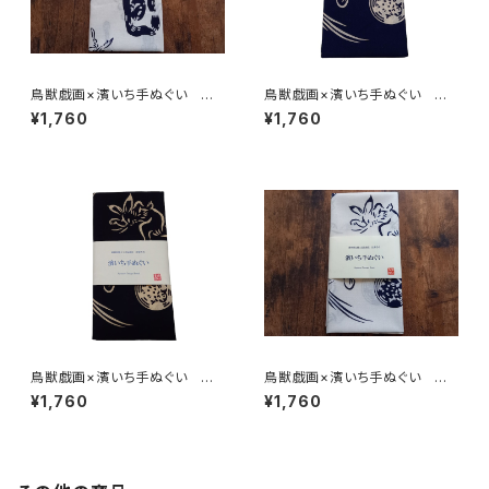
鳥獣戯画×濱いち手ぬぐい 高
鳥獣戯画×濱いち手ぬぐい 高
山寺公認 注染 国宝 兎
山寺公認 注染 紺×白・きみ
¥1,760
¥1,760
蛙 鰻 桜海老 伝統染色技
どりピンクぼかし 国宝 兎
法 特岡 綿100％ 浴衣生
蛙 伝統染色技法 特岡 綿1
地 本染め 日本てぬぐい 魚
00％ 浴衣生地 本染め 日
河岸 和柄 ウサギ カエル
本てぬぐい 魚河岸 和柄 ウ
オオグソクムシ
サギ カエル
鳥獣戯画×濱いち手ぬぐい 高
鳥獣戯画×濱いち手ぬぐい 高
山寺公認 注染 黒×キナリ
山寺公認 注染 国宝 兎
¥1,760
¥1,760
国宝 兎 蛙 伝統染色技
蛙 伝統染色技法 特岡 綿1
法 特岡 綿100％ 浴衣生
00％ 浴衣生地 本染め 日
地 本染め 日本てぬぐい 魚
本てぬぐい 魚河岸 和柄 ウ
河岸 和柄 ウサギ カエル
サギ カエル