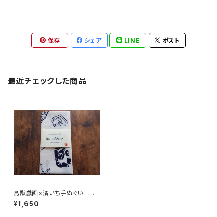
保存
シェア
LINE
ポスト
最近チェックした商品
鳥獣戯画×濱いち手ぬぐい 高
山寺公認 注染 国宝 兎
¥1,650
蛙 鰻 桜海老 伝統染色技
法 特岡 綿100％ 浴衣生