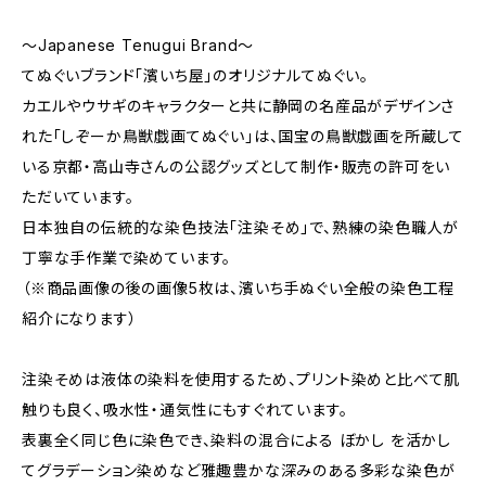
～Japanese Tenugui Brand～
てぬぐいブランド「濱いち屋」のオリジナルてぬぐい。
カエルやウサギのキャラクターと共に静岡の名産品がデザインさ
れた「しぞーか鳥獣戯画てぬぐい」は、国宝の鳥獣戯画を所蔵して
いる京都・高山寺さんの公認グッズとして制作・販売の許可をい
ただいています。
日本独自の伝統的な染色技法「注染そめ」で、熟練の染色職人が
丁寧な手作業で染めています。
（※商品画像の後の画像5枚は、濱いち手ぬぐい全般の染色工程
紹介になります）
注染そめは液体の染料を使用するため、プリント染めと比べて肌
触りも良く、吸水性・通気性にもすぐれています。
表裏全く同じ色に染色でき、染料の混合による ぼかし を活かし
てグラデーション染めなど雅趣豊かな深みのある多彩な染色が