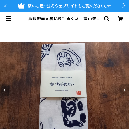
濱いち屋・公式ウェブサイトもご覧ください。☆
鳥獣戯画×濱いち手ぬぐい 高山寺公
認 注染 国宝 兎 蛙 鰻 桜海
老 伝統染色技法 特岡 綿100％
浴衣生地 本染め 日本てぬぐ
い 魚河岸 和柄 ウサギ カエ
ル オオグソクムシ | 魚河岸シャツの
濱いち屋・通販サイト