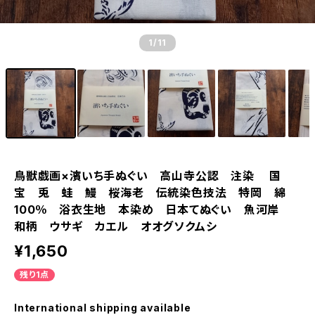
1
/11
鳥獣戯画×濱いち手ぬぐい 高山寺公認 注染 国
宝 兎 蛙 鰻 桜海老 伝統染色技法 特岡 綿
100％ 浴衣生地 本染め 日本てぬぐい 魚河岸
和柄 ウサギ カエル オオグソクムシ
¥1,650
残り1点
International shipping available