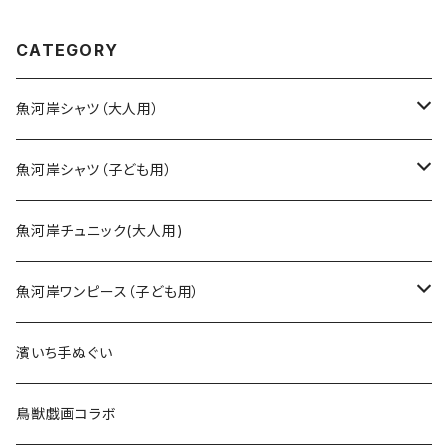
イジーパターン ハーフ＆ハー
生地 職人の仕立てシャツ て
フ 職人の仕立てシャツ てぬ
ぬぐいシャツ 濱いちシャツ 焼
ぐいシャツ 濱いちシャツ 焼
津 浜通り 港町 祭り
CATEGORY
津 浜通り 港町
魚河岸シャツ（大人用）
SSサイズ
魚河岸シャツ（子ども用）
Sサイズ
90cm
魚河岸チュニック(大人用)
Mサイズ
100cm
魚河岸ワンピース（子ども用）
Lサイズ
110cm
100cm
濱いち手ぬぐい
LLサイズ
120cm
120cm
鳥獣戯画コラボ