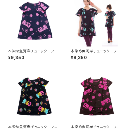
本染め魚河岸チュニック フリ
本染め魚河岸チュニック フリ
ーサイズ 浴衣生地 涼麻柄
ーサイズ 浴衣生地 涼麻柄
¥9,350
¥9,350
紺×ピンク 日本製 注染そ
黒×ピンク・水色グラデーショ
め 木綿 職人の仕立てチュニ
ン 日本製 注染そめ 木綿
ック 焼津 浜通り 港町
職人の仕立てチュニック 焼
津 浜通り 港町
本染め魚河岸チュニック フリ
本染め魚河岸チュニック フリ