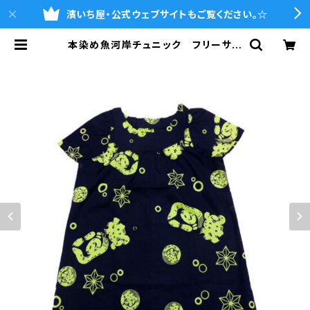
濱いち屋・公式ウェブサイトもご覧ください。☆
本染め魚河岸チュニック フリーサイ
ズ 浴衣生地 涼麻柄 紺×ライ
ム 日本製 注染そめ 木綿 職人
の仕立てチュニック 焼津 浜通り
港町 | 魚河岸シャツの濱いち屋・通販
サイト