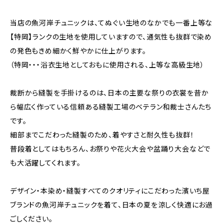
当店の魚河岸チュニックは、てぬぐい生地のなかでも一番上等な
【特岡】ランクの生地を使用していますので、通気性も抜群で染め
の発色もきめ細かく鮮やかに仕上がります。
（特岡・・・浴衣生地としておもに使用される、上等な高級生地）
裁断から縫製を手掛けるのは、日本の主要な祭りの衣裳を昔か
ら幅広く作っている信頼ある縫製工場のベテラン和裁士さんたち
です。
細部までこだわった縫製のため、着やすさと耐久性も抜群！
普段着としてはもちろん、お祭りや花火大会や盆踊り大会などで
も大活躍してくれます。
デザイン・本染め・縫製すべてのクオリティにこだわった濱いち屋
ブランドの魚河岸チュニックを着て、日本の夏を涼しく快適にお過
ごしください。