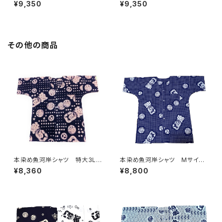
ーサイズ 浴衣生地 涼麻柄
ーサイズ 浴衣生地 涼麻柄
¥9,350
¥9,350
黒×虹色グラデーション 日本
こげ茶×ピンク 日本製 注染
製 注染そめ 木綿 職人の
そめ 木綿 職人の仕立てチュ
仕立てチュニック 焼津 浜通
ニック 焼津 浜通り 港町
り 港町
その他の商品
本染め魚河岸シャツ 特大3Lサ
本染め魚河岸シャツ Mサイ
イズ 認定証付き 木綿晒 星
ズ 認定証付き 木綿晒 伝統
¥8,360
¥8,800
柄入り豆絞り 紺×白 日本
豆絞り柄 巴紋 紺×白 日本
製 注染そめ 浴衣生地 ピー
製 注染そめ 浴衣生地 職
スマーク 職人の仕立てシャ
人の仕立てシャツ てぬぐいシ
ツ てぬぐいシャツ 濱いちシャ
ャツ 濱いちシャツ 焼津 浜
ツ 焼津 浜通り 港町
通り 港町 祭り