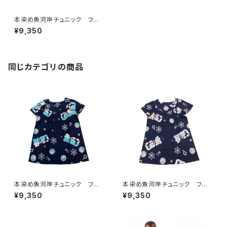
本染め魚河岸チュニック フリ
ーサイズ 浴衣生地 涼麻柄
¥9,350
紺×ライム 日本製 注染そ
め 木綿 職人の仕立てチュニ
ック 焼津 浜通り 港町
同じカテゴリの商品
本染め魚河岸チュニック フリ
本染め魚河岸チュニック フリ
ーサイズ 浴衣生地 涼麻柄
ーサイズ 浴衣生地 涼麻柄
¥9,350
¥9,350
紺×白・水色グラデーション 日
紺×オフホワイト 日本製 注
本製 注染そめ 木綿 職人
染そめ 木綿 職人の仕立てチ
の仕立てチュニック 焼津 浜
ュニック 焼津 浜通り 港町
通り 港町