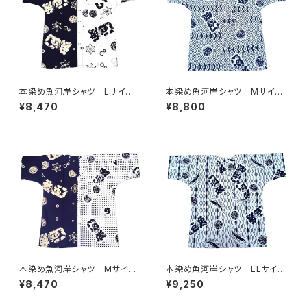
本染め魚河岸シャツ Lサイ
本染め魚河岸シャツ Mサイ
ズ 認定証付き 木綿晒 日本
ズ 認定証付き 木綿晒 菱青
¥8,470
¥8,800
製 涼麻柄 紺×白 注染そめ
海波×伝統魚河岸柄 白×紺
浴衣生地 クレイジーパター
日本製 注染そめ 浴衣生
ン ハーフ＆ハーフ 職人の仕
地 職人の仕立てシャツ てぬ
立てシャツ てぬぐいシャツ 濱
ぐいシャツ 濱いちシャツ 焼
いちシャツ 焼津 浜通り 港
津 浜通り 港町 祭り
町
本染め魚河岸シャツ Mサイ
本染め魚河岸シャツ LLサイ
ズ 認定証付き 木綿晒 日本
ズ 認定証付き 木綿晒 立涌
¥8,470
¥9,250
製 涼麻柄×伝統豆絞り柄 紺
カツヲ×伝統魚河岸柄 白×
×白 注染そめ 浴衣生地 クレ
紺 日本製 注染そめ 浴衣