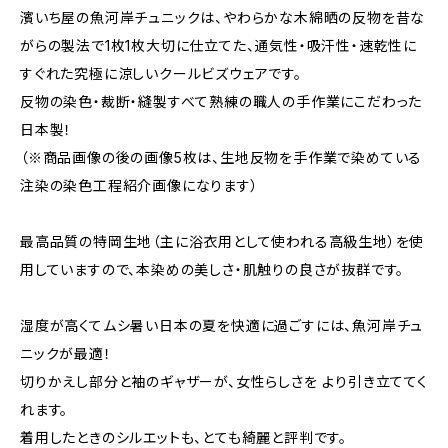
濱いち屋の魚河岸チュニックは、やわらかな木綿晒の反物を昔な
がらの製法で1枚1枚大切に仕立てた、通気性・吸汗性・速乾性に
すぐれた究極に涼しいクールビズウェアです。
反物の染色・裁断・縫製すべて熟練の職人の手作業にこだわった
日本製！
（※商品画像の後の画像5枚は、生地反物を手作業で染めている
注染の染色工程紹介画像になります）
最高品質の特岡生地（主に浴衣用として使われる高級生地）を使
用していますので、本染めの美しさ・肌触りの良さが抜群です。
湿度が高くてムシ暑い日本の夏を快適に過ごすには、魚河岸チュ
ニックが最適！
切りかえし部分と袖のギャザーが、女性らしさを より引き立ててく
れます。
着用したときのシルエットも、とても綺麗と評判です。