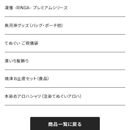
特大3Lサイズ
130cm
凜雅 -RINGA- プレミアムシリーズ
上下セット
魚河岸グッズ（バッグ・ポーチ他）
てぬぐい ご祝儀袋
濱いち髪飾り
焼津お土産セット（食品）
本染めアロハシャツ（注染てぬぐいアロハ）
商品一覧に戻る