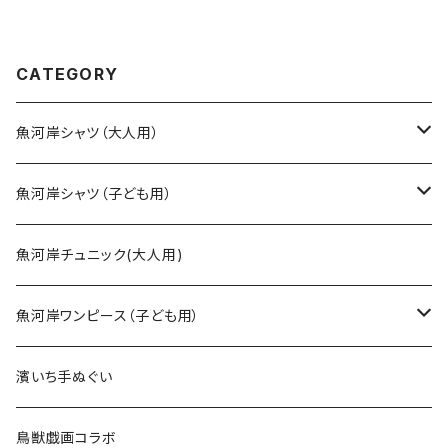
本てぬぐい 魚河岸 和柄
緑 日本製 注染そめ 浴衣
生地 職人の仕立てシャツ て
ぬぐいシャツ 濱いちシャツ 焼
津 浜通り 港町 祭り
CATEGORY
魚河岸シャツ（大人用）
SSサイズ
魚河岸シャツ（子ども用）
Sサイズ
90cm
魚河岸チュニック(大人用)
Mサイズ
100cm
魚河岸ワンピース（子ども用）
Lサイズ
110cm
100cm
濱いち手ぬぐい
LLサイズ
120cm
120cm
鳥獣戯画コラボ