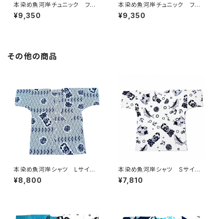
本染め魚河岸チュニック フリ
本染め魚河岸チュニック フリ
ーサイズ 浴衣生地 涼麻柄
ーサイズ 浴衣生地 涼麻柄
¥9,350
¥9,350
黒×虹色グラデーション 日本
こげ茶×ピンク 日本製 注染
製 注染そめ 木綿 職人の
そめ 木綿 職人の仕立てチュ
仕立てチュニック 焼津 浜通
ニック 焼津 浜通り 港町
り 港町
その他の商品
本染め魚河岸シャツ Lサイ
本染め魚河岸シャツ Sサイ
ズ 認定証付き 木綿晒 菱青
ズ 認定証付き 木綿晒 やい
¥8,800
¥7,810
海波×伝統魚河岸柄 白×紺
ちゃん 海ものがたり 白×
日本製 注染そめ 浴衣生
紺 鰹 カツオ 日本製 注染
地 職人の仕立てシャツ てぬ
そめ 浴衣生地 職人の仕立て
ぐいシャツ 濱いちシャツ 焼
シャツ てぬぐいシャツ 濱いち
津 浜通り 港町 祭り
シャツ 焼津 浜通り 港町