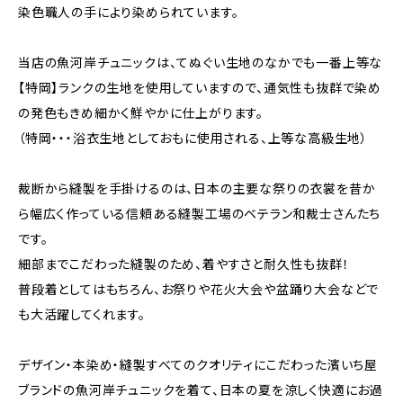
染色職人の手により染められています。
当店の魚河岸チュニックは、てぬぐい生地のなかでも一番上等な
【特岡】ランクの生地を使用していますので、通気性も抜群で染め
の発色もきめ細かく鮮やかに仕上がります。
（特岡・・・浴衣生地としておもに使用される、上等な高級生地）
裁断から縫製を手掛けるのは、日本の主要な祭りの衣裳を昔か
ら幅広く作っている信頼ある縫製工場のベテラン和裁士さんたち
です。
細部までこだわった縫製のため、着やすさと耐久性も抜群！
普段着としてはもちろん、お祭りや花火大会や盆踊り大会などで
も大活躍してくれます。
デザイン・本染め・縫製すべてのクオリティにこだわった濱いち屋
ブランドの魚河岸チュニックを着て、日本の夏を涼しく快適にお過