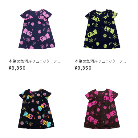
通り 港町
本染め魚河岸チュニック フリ
本染め魚河岸チュニック フリ
ーサイズ 浴衣生地 涼麻柄
ーサイズ 浴衣生地 涼麻柄
¥9,350
¥9,350
紺×ピンク 日本製 注染そ
紺×ライム 日本製 注染そ
め 木綿 職人の仕立てチュニ
め 木綿 職人の仕立てチュニ
ック 焼津 浜通り 港町
ック 焼津 浜通り 港町