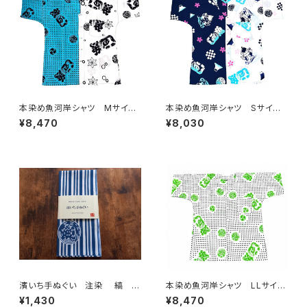
本染め魚河岸シャツ Mサイ
本染め魚河岸シャツ Sサイ
ズ 認定証付き 木綿晒 日本
ズ 認定証付き 木綿晒 やい
¥8,470
¥8,030
製 伝統豆絞り柄×涼麻柄 水
ちゃんスペシャル 日本製 注染
色×白 注染そめ 浴衣生地 ク
そめ 浴衣生地 クレイジーパ
レイジーパターン ハーフ＆ハ
ターン ハーフ＆ハーフ 職人
ーフ 職人の仕立てシャツ て
の仕立てシャツ てぬぐいシャ
ぬぐいシャツ 濱いちシャツ 焼
ツ 濱いちシャツ 焼津 浜通
津 浜通り 港町
り 港町
濱いち手ぬぐい 注染 縞 鰹
本染め魚河岸シャツ LLサイ
縞 伝統染色技法 特岡 綿1
ズ 認定証付き 木綿晒 伝統
¥1,430
¥8,470
00％ 浴衣生地 本染め 日
豆絞り柄 巴紋 白×紺＆黄