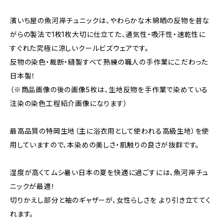
濱いち屋の魚河岸チュニックは、やわらかな木綿晒の反物を昔な
がらの製法で1枚1枚大切に仕立てた、通気性・吸汗性・速乾性に
すぐれた究極に涼しいクールビズウェアです。
反物の染色・裁断・縫製すべて熟練の職人の手作業にこだわった
日本製！
（※商品画像の後の画像5枚は、生地反物を手作業で染めている
注染の染色工程紹介画像になります）
最高品質の特岡生地（主に浴衣用として使われる高級生地）を使
用していますので、本染めの美しさ・肌触りの良さが抜群です。
湿度が高くてムシ暑い日本の夏を快適に過ごすには、魚河岸チュ
ニックが最適！
切りかえし部分と袖のギャザーが、女性らしさを より引き立ててく
れます。