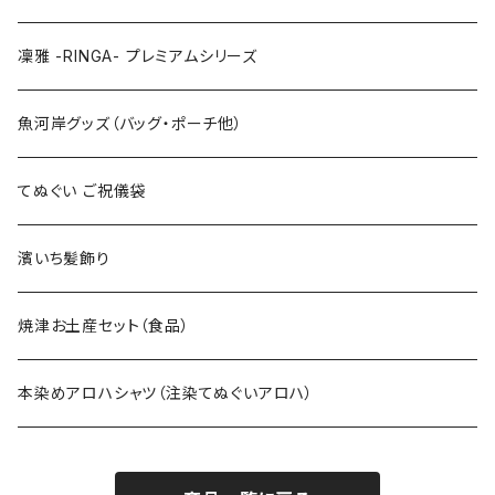
特大3Lサイズ
130cm
凜雅 -RINGA- プレミアムシリーズ
上下セット
魚河岸グッズ（バッグ・ポーチ他）
てぬぐい ご祝儀袋
濱いち髪飾り
焼津お土産セット（食品）
本染めアロハシャツ（注染てぬぐいアロハ）