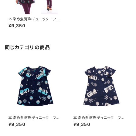
本染め魚河岸チュニック フリ
ーサイズ 浴衣生地 涼麻柄
¥9,350
黒×ピンク・水色グラデーショ
ン 日本製 注染そめ 木綿
職人の仕立てチュニック 焼
津 浜通り 港町
同じカテゴリの商品
本染め魚河岸チュニック フリ
本染め魚河岸チュニック フリ
ーサイズ 浴衣生地 涼麻柄
ーサイズ 浴衣生地 涼麻柄
¥9,350
¥9,350
紺×白・水色グラデーション 日
紺×オフホワイト 日本製 注
本製 注染そめ 木綿 職人
染そめ 木綿 職人の仕立てチ
の仕立てチュニック 焼津 浜
ュニック 焼津 浜通り 港町