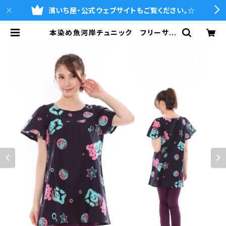
濱いち屋・公式ウェブサイトもご覧ください。☆
本染め魚河岸チュニック フリーサイ
ズ 浴衣生地 涼麻柄 黒×ピンク・
水色グラデーション 日本製 注染そ
め 木綿 職人の仕立てチュニック
焼津 浜通り 港町 | 魚河岸シャツ
の濱いち屋・通販サイト