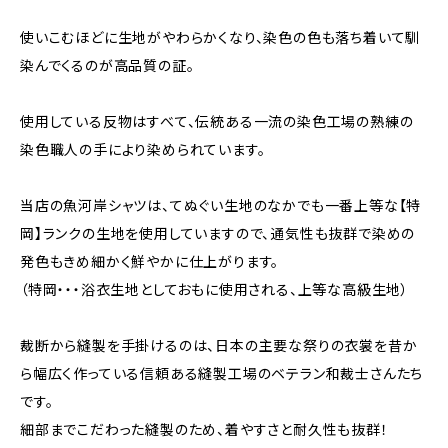
使いこむほどに生地がやわらかくなり、染色の色も落ち着いて馴
染んでくるのが高品質の証。
使用している反物はすべて、伝統ある一流の染色工場の熟練の
染色職人の手により染められています。
当店の魚河岸シャツは、てぬぐい生地のなかでも一番上等な【特
岡】ランクの生地を使用していますので、通気性も抜群で染めの
発色もきめ細かく鮮やかに仕上がります。
（特岡・・・浴衣生地としておもに使用される、上等な高級生地）
裁断から縫製を手掛けるのは、日本の主要な祭りの衣裳を昔か
ら幅広く作っている信頼ある縫製工場のベテラン和裁士さんたち
です。
細部までこだわった縫製のため、着やすさと耐久性も抜群！