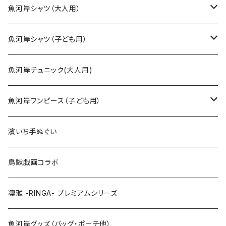
魚河岸シャツ（大人用）
SSサイズ
魚河岸シャツ（子ども用）
Sサイズ
90cm
魚河岸チュニック(大人用)
Mサイズ
100cm
魚河岸ワンピース（子ども用）
Lサイズ
110cm
100cm
濱いち手ぬぐい
LLサイズ
120cm
120cm
鳥獣戯画コラボ
特大3Lサイズ
130cm
凜雅 -RINGA- プレミアムシリーズ
上下セット
魚河岸グッズ（バッグ・ポーチ他）