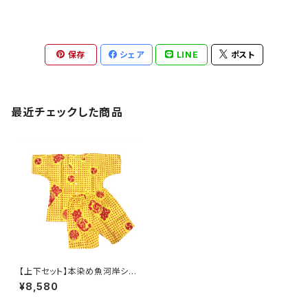
保存
シェア
LINE
ポスト
最近チェックした商品
【上下セット】本染め魚河岸シャ
ツ キッズ用120サイズ 認定
¥8,580
証付き 木綿晒 伝統豆絞り
柄 黄色×茜色 巴紋 子供