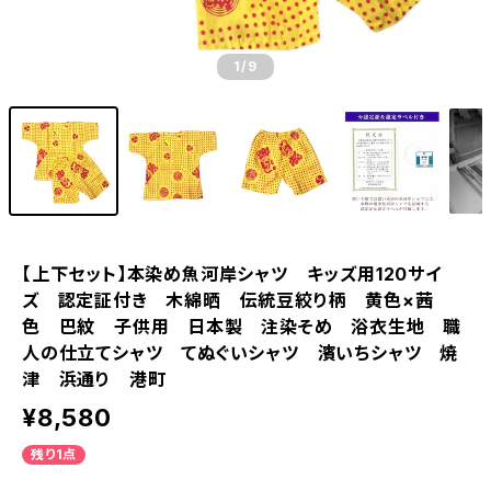
1
/9
【上下セット】本染め魚河岸シャツ キッズ用120サイ
ズ 認定証付き 木綿晒 伝統豆絞り柄 黄色×茜
色 巴紋 子供用 日本製 注染そめ 浴衣生地 職
人の仕立てシャツ てぬぐいシャツ 濱いちシャツ 焼
津 浜通り 港町
¥8,580
残り1点