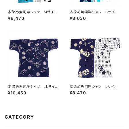
本染め魚河岸シャツ Mサイ
本染め魚河岸シャツ Sサイ
ズ 認定証付き 木綿晒 日本
ズ 認定証付き 木綿晒 やい
¥8,470
¥8,030
製 伝統豆絞り柄×涼麻柄 水
ちゃんスペシャル 日本製 注染
色×白 注染そめ 浴衣生地 ク
そめ 浴衣生地 クレイジーパ
レイジーパターン ハーフ＆ハ
ターン ハーフ＆ハーフ 職人
ーフ 職人の仕立てシャツ て
の仕立てシャツ てぬぐいシャ
ぬぐいシャツ 濱いちシャツ 焼
ツ 濱いちシャツ 焼津 浜通
津 浜通り 港町
り 港町
本染め魚河岸シャツ LLサイ
本染め魚河岸シャツ Lサイ
ズ 国宝・鳥獣戯画 高山寺公
ズ 認定証付き 木綿晒 日本
¥10,450
¥8,470
認 認定証付き 木綿晒 紺×
製 涼麻柄×伝統豆絞り柄 紺
白（桜色＆若草色ぼかし入り）
×白 注染そめ 浴衣生地 クレ
日本製 注染そめ 兎 蛙
イジーパターン ハーフ＆ハー
浴衣生地 職人の仕立てシャ
フ 職人の仕立てシャツ てぬ
ツ てぬぐいシャツ 濱いちシャ
ぐいシャツ 濱いちシャツ 焼
CATEGORY
ツ 焼津 浜通り 港町
津 浜通り 港町