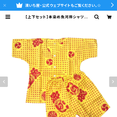
濱いち屋・公式ウェブサイトもご覧ください。☆
【上下セット】本染め魚河岸シャツ キ
ッズ用120サイズ 認定証付き 木綿
晒 伝統豆絞り柄 黄色×茜色 巴
紋 子供用 日本製 注染そめ 浴
衣生地 職人の仕立てシャツ てぬぐ
いシャツ 濱いちシャツ 焼津 浜通
り 港町 | 魚河岸シャツの濱いち屋・
通販サイト