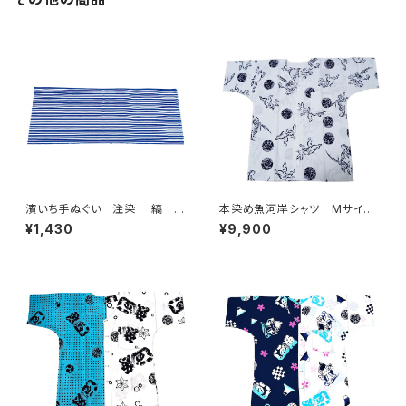
濱いち手ぬぐい 注染 縞 鰹
本染め魚河岸シャツ Mサイ
縞 伝統染色技法 特岡 綿1
ズ 国宝・鳥獣戯画 高山寺公
¥1,430
¥9,900
00％ 浴衣生地 本染め 日
認 認定証付き 木綿晒 キナ
本てぬぐい 和柄
リ×紺 日本製 注染そめ
兎 蛙 浴衣生地 職人の仕
立てシャツ てぬぐいシャツ 濱
いちシャツ 焼津 浜通り 港
町