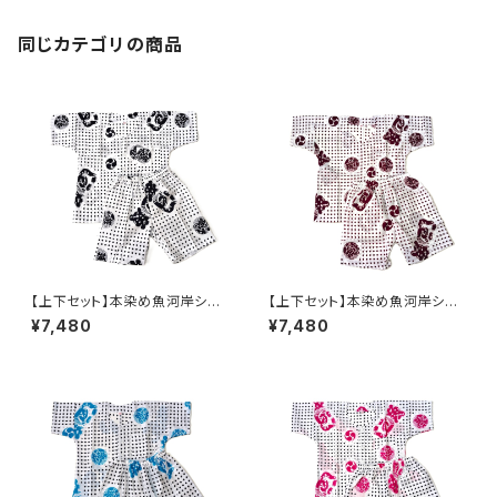
用 日本製 注染そめ 浴衣
生地 職人の仕立てシャツ て
ぬぐいシャツ 濱いちシャツ 焼
同じカテゴリの商品
津 浜通り 港町
【上下セット】本染め魚河岸シャ
【上下セット】本染め魚河岸シャ
ツ キッズ用90サイズ 認定証
ツ キッズ用90サイズ 認定証
¥7,480
¥7,480
付き 木綿晒 伝統豆絞り柄
付き 木綿晒 伝統豆絞り柄
白×紺 巴紋 子供用 日本
白×えんじ 巴紋 子供用 日
製 注染そめ 浴衣生地 職
本製 注染そめ 浴衣生地
人の仕立てシャツ てぬぐいシ
職人の仕立てシャツ てぬぐい
ャツ 濱いちシャツ 焼津 浜
シャツ 濱いちシャツ 焼津
通り 港町
浜通り 港町