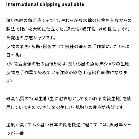
International shipping available
濱いち屋の魚河岸シャツは、やわらかな木綿の反物を昔ながらの
製法で1枚1枚大切に仕立てた、通気性・吸汗性・速乾性にすぐれ
た究極の涼感シャツです。
反物の染色・裁断・縫製すべて熟練の職人の手作業にこだわった
日本製！
（※商品画像の後の画像5枚は、濱いち屋の魚河岸シャツの生地
反物を手作業で染めている注染の染色工程紹介画像になりま
す）
最高品質の特岡生地（主に浴衣用として使われる高級生地）を使
用していますので、本染めの美しさ・肌触りの良さが抜群です。
湿度が高くてムシ暑い日本の夏を快適に過ごすには、魚河岸シャ
ツが一番！